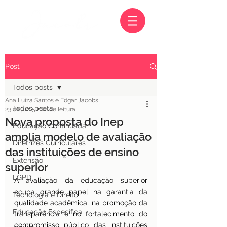
Post
Todos posts
Ana Luiza Santos e Edgar Jacobs
Todos posts
23 de jun.
5 min de leitura
Nova proposta do Inep
Educação Continuada
amplia modelo de avaliação
Diretrizes Curriculares
das instituições de ensino
Extensão
superior
LGPD
A avaliação da educação superior 
ocupa grande papel na garantia da 
Tecnologia e Direito
qualidade acadêmica, na promoção da 
Educação Específica
transparência e no fortalecimento do 
compromisso público das instituições 