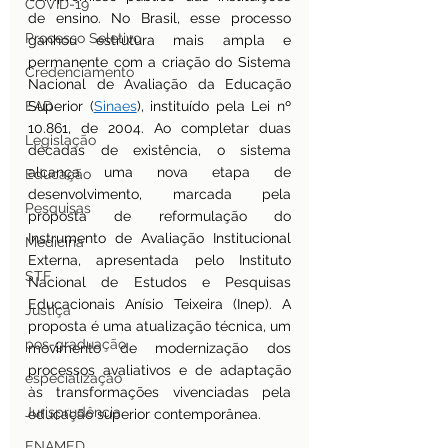
COVID-19
de ensino. No Brasil, esse processo 
Processo Seletivo
ganhou estrutura mais ampla e 
permanente com a criação do Sistema 
Credenciamento
Nacional de Avaliação da Educação 
EAD
Superior (
Sinaes
), instituído pela Lei nº 
10.861, de 2004. Ao completar duas 
Legislação
décadas de existência, o sistema 
alcança uma nova etapa de 
Educação
desenvolvimento, marcada pela 
Pesquisas
proposta de reformulação do 
Instrumento de Avaliação Institucional 
Medicina
Externa, apresentada pelo Instituto 
STF
Nacional de Estudos e Pesquisas 
Educacionais Anísio Teixeira (Inep). A 
Justiça
proposta é uma atualização técnica, um 
pos-graduação
movimento de modernização dos 
processos avaliativos e de adaptação 
especialização
às transformações vivenciadas pela 
Jurisprudência
educação superior contemporânea.
ENAMED