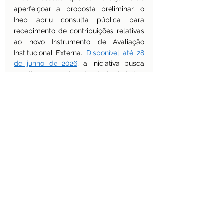
aperfeiçoar a proposta preliminar, o 
Inep abriu consulta pública para 
recebimento de contribuições relativas 
ao novo Instrumento de Avaliação 
Institucional Externa. 
Disponível até 28 
de junho de 2026
, a iniciativa busca 
ampliar a participação de instituições, 
gestores, docentes, especialistas e 
demais integrantes da comunidade 
acadêmica no processo de construção 
do instrumento. As contribuições 
recebidas subsidiarão o refinamento 
técnico da proposta e contribuirão para 
a consolidação de um modelo 
avaliativo mais transparente, 
consistente e aderente à realidade da 
educação superior brasileira.
Após vinte anos de existência do 
Sinaes, enfim, a revisão dos 