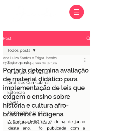
Post
Todos posts
Ana Luiza Santos e Edgar Jacobs
Todos posts
27 de jun. de 2024
4 min de leitura
Portaria determina avaliação
Educação Continuada
de material didático para
Diretrizes Curriculares
implementação de leis que
Extensão
exigem o ensino sobre
LGPD
história e cultura afro-
Tecnologia e Direito
brasileira e indígena
A Portaria MEC nº 37, de 14 de junho 
Educação Específica
deste ano,  foi publicada com a 