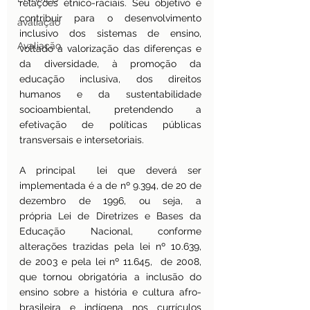
relações étnico-raciais. Seu objetivo é 
contribuir para o desenvolvimento 
avaliação
inclusivo dos sistemas de ensino, 
Avaliação
voltado à valorização das diferenças e 
da diversidade, à promoção da 
educação inclusiva, dos direitos 
humanos e da sustentabilidade 
socioambiental, pretendendo a 
efetivação de políticas públicas 
transversais e intersetoriais.
A principal  lei que deverá ser 
implementada é a de nº 9.394, de 20 de 
dezembro de 1996, ou seja, a 
própria Lei de Diretrizes e Bases da 
Educação Nacional, conforme 
alterações trazidas pela lei nº 10.639, 
de 2003 e pela lei nº 11.645,  de 2008, 
que tornou obrigatória a inclusão do 
ensino sobre a história e cultura afro-
brasileira e indígena nos currículos 