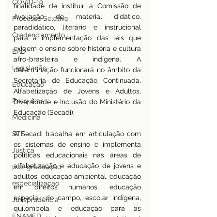
COVID-19
finalidade de instituir a Comissão de 
Avaliação de material didático, 
Processo Seletivo
paradidático, literário e instrucional 
Credenciamento
para a implementação das leis que 
exigem o ensino sobre história e cultura 
EAD
afro-brasileira e indígena. A 
Legislação
determinação funcionará no âmbito da 
Secretaria de Educação Continuada, 
Educação
Alfabetização de Jovens e Adultos, 
Pesquisas
Diversidade e Inclusão do Ministério da 
Educação (Secadi).
Medicina
STF
A Secadi trabalha em articulação com 
os sistemas de ensino e implementa 
Justiça
políticas educacionais nas áreas de 
alfabetização e educação de jovens e 
pos-graduação
adultos, educação ambiental, educação 
especialização
em direitos humanos, educação 
especial, do campo, escolar indígena, 
Jurisprudência
quilombola e educação para as 
ENAMED