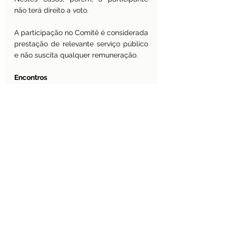
não terá direito a voto.
A participação no Comitê é considerada 
prestação de relevante serviço público 
e não suscita qualquer remuneração.
Encontros
A Comissão, que terá a Secretaria de 
Educação Continuada, Alfabetização de 
Jovens e Adultos, Diversidade e 
Inclusão - Secadi como órgão de apoio 
administrativo, deverá se reunir, 
ordinariamente, uma vez a cada 
trimestre, em data anteriormente fixada; 
e, extraordinariamente, sempre que 
convocada pelo seu Presidente. Em 
qualquer das hipóteses, deverá 
apresentar, sistematicamente, suas 
propostas e agenda de trabalho para 