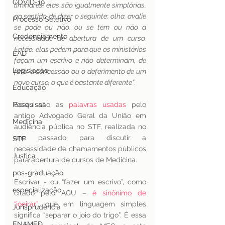
COVID-19
liminares, elas são igualmente simplórias, 
no sentido de dizer o seguinte: olha, avalie 
Processo Seletivo
se pode ou não, ou se tem ou não a 
Credenciamento
necessidade de abertura de um curso. 
Então, elas pedem para que os ministérios 
EAD
façam um escrivo e não determinam, de 
Legislação
fato, a concessão ou o deferimento de um 
novo curso, o que é bastante diferente”
. 
Educação
Pesquisas
Essas são as 
palavras usadas
 pelo 
antigo Advogado Geral da União em 
Medicina
audiência pública no STF, realizada no 
ano passado, para discutir a 
STF
necessidade de chamamentos públicos 
Justiça
para abertura de cursos de Medicina.
pos-graduação
Escrivar - ou “fazer um escrivo”, como 
especialização
citado pelo AGU – 
é sinônimo de 
“joeirar”
, que em linguagem simples 
Jurisprudência
significa “separar o joio do trigo”. É essa 
ENAMED