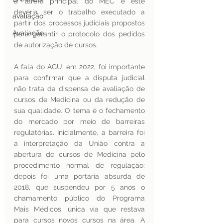
a tarefa principal do MEC e este 
deveria ser o trabalho executado a 
avaliação
partir dos processos judiciais propostos 
Avaliação
para garantir o protocolo dos pedidos 
de autorização de cursos.
A fala do AGU, em 2022, foi importante 
para confirmar que a disputa judicial 
não trata da dispensa de avaliação de 
cursos de Medicina ou da redução de 
sua qualidade. O tema é o fechamento 
do mercado por meio de barreiras 
regulatórias. Inicialmente, a barreira foi 
a interpretação da União contra a 
abertura de cursos de Medicina pelo 
procedimento normal de regulação; 
depois foi uma portaria absurda de 
2018, que suspendeu por 5 anos o 
chamamento público do Programa 
Mais Médicos, única via que restava 
para cursos novos cursos na área. A 