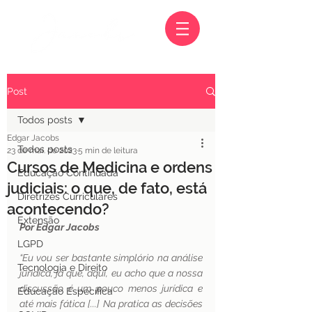
Post
Todos posts
Edgar Jacobs
Todos posts
23 de mai. de 2023
5 min de leitura
Cursos de Medicina e ordens
Educação Continuada
judiciais: o que, de fato, está
Diretrizes Curriculares
acontecendo?
Extensão
Por Edgar Jacobs
LGPD
“Eu vou ser bastante simplório na análise 
Tecnologia e Direito
jurídica, já que, aqui, eu acho que a nossa 
discussão é um pouco menos jurídica e 
Educação Específica
até mais fática [...] Na pratica as decisões 