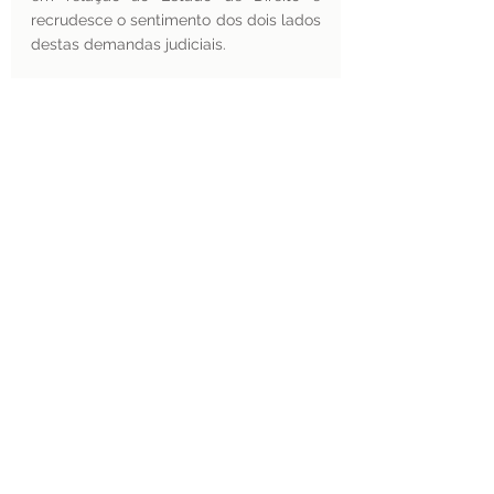
recrudesce o sentimento dos dois lados 
destas demandas judiciais.
Por outro lado, quando a União 
perceber que age no limite da lei, ou 
até além dele, para travar a abertura 
dos cursos de Medicina, será mais fácil 
buscar o entendimento. Um 
entendimento que poderia vir 
por meio 
de compromissos
 e acordos que 
diminuam a insegurança jurídica e 
cobrem, com rigor, a qualidade dos 
novos cursos. 
Tudo mais, além desse rigoroso 
controle de qualidade dos cursos, é 
simplório.