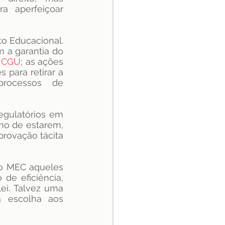
 aperfeiçoar 
o Educacional. 
 a garantia do 
 
CGU
; as ações 
para retirar a 
processos de 
gulatórios em 
mo de estarem, 
rovação tácita 
no MEC aqueles 
e eficiência, 
i. Talvez uma 
 escolha aos 