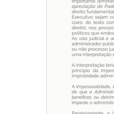
Importante lembrar
apreciação do Pode
direito fundamental
Executivo sejam c
claro, do texto co
diretriz nos proce
políticos que endo
As vias judicial e 
administrador públi
ou não processo jud
uma interpretação 
A interpretação ter
princípio da impes
improbidade adminis
A impessoalidade, 
de que a Administr
benéficas ou detrim
impede o administra
Paralelamente, a 