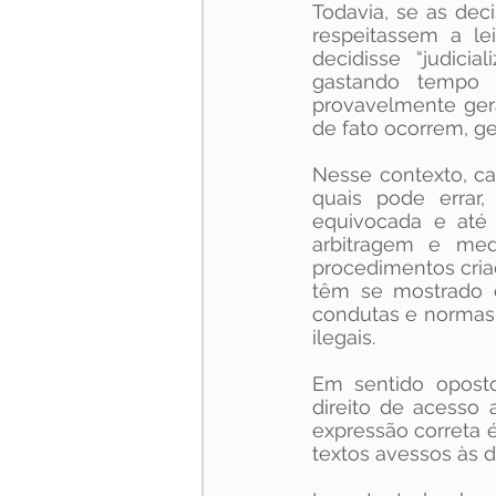
Todavia, se as dec
respeitassem a le
decidisse “judici
gastando tempo 
provavelmente gera
de fato ocorrem, ge
Nesse contexto, ca
quais pode errar
equivocada e até 
arbitragem e me
procedimentos cria
têm se mostrado ef
condutas e normas 
ilegais.
Em sentido oposto
direito de acesso a
expressão correta é
textos avessos às d