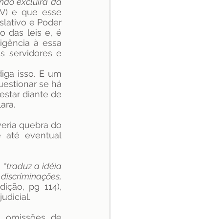
 não excluirá da 
XV) e que esse 
lativo e Poder 
das leis e, é 
igência à essa 
 servidores e 
iga isso. E um 
estionar se há 
star diante de 
ara.
veria quebra do 
 até eventual 
 
“traduz a idéia 
iscriminações, 
ição, pg 114), 
dicial. 
u omissões de 