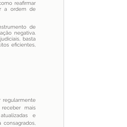
omo reafirmar 
r a ordem de 
nstrumento de 
ção negativa. 
iciais, basta 
os eficientes, 
 regularmente 
receber mais 
tualizadas e 
 consagrados, 