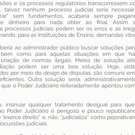
isões e os processos regulatórios transcorressem co
i, talvez nenhum processo judicial seria necessár
alizar” sem fundamentos, acabaria sempre pagand
e dinheiro para nada obter ao final. Assim 
 processos judiciais podem ser os erros e as irreg
rando, para as Instituições de Ensino, demandas vitor
beria ao administrador público buscar soluções par
, bem como para aquelas situações em que há i
criação de normas ilegais. Meios de solução alte
diação podem ser uma boa solução. Hoje, sis
dos por meio do 
design
 de disputas, são comuns em 
icientes. Outra solução seria, administrativamente
que o Poder Judiciário reiteradamente apontou como
, insinuar qualquer tratamento desigual para qu
o Poder Judiciário é perigoso e pouco republicano. 
 "exerce direito” e, não, “judicializa” como pejorativ
iscussões judiciais.