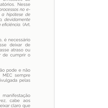
tórios. Nesse 
processos no e-
a hipótese de 
o, devidamente 
eficiência.
 (Art. 
, é necessário 
sse deixar de 
asse atraso ou 
r de cumprir o 
ão pode e não 
do MEC sempre 
vulgada pelas 
manifestação 
ez, cabe aos 
ixar claro que 