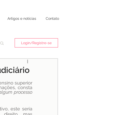
Artigos e notícias
Contato
Login/Registre-se
diciário
sino superior 
ações, consta 
algum processo 
o, este seria 
direito, mas 