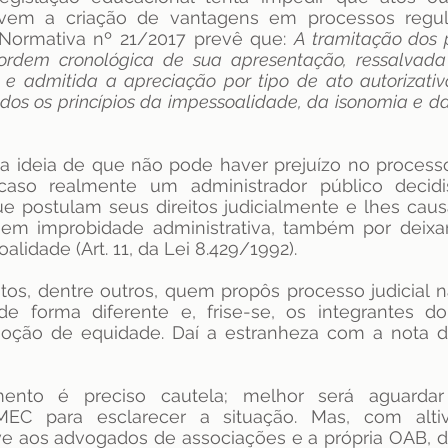
evem a criação de vantagens em processos regula
a Normativa nº 21/2017 prevê que: 
A tramitação dos 
rdem cronológica de sua apresentação, ressalvada 
 e admitida a apreciação por tipo de ato autorizativ
ados os princípios da impessoalidade, da isonomia e da 
sa ideia de que não pode haver prejuízo no processo
caso realmente um administrador público decidi
e postulam seus direitos judicialmente e lhes caus
ia em improbidade administrativa, também por deixa
alidade (Art. 11, da Lei 8.429/1992).
os, dentre outros, quem propôs processo judicial n
de forma diferente e, frise-se, os integrantes 
noção de equidade. Daí a estranheza com a nota di
ento é preciso cautela; melhor será aguardar 
EC para esclarecer a situação. Mas, com altiv
ve aos advogados de associações e a própria OAB, de