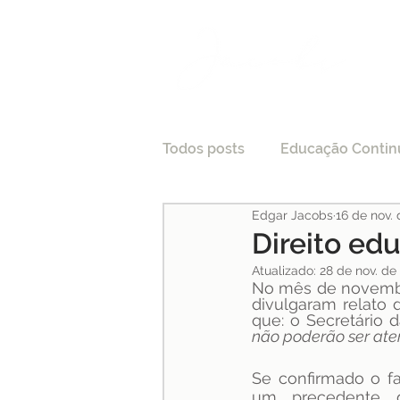
Todos posts
Educação Contin
Edgar Jacobs
16 de nov.
LGPD
Tecnologia e Direi
Direito ed
Atualizado:
28 de nov. de
No mês de novembro
Processo Seletivo
Crede
divulgaram relato 
que: o Secretário 
não poderão ser aten
Pesquisas
Medicina
Se confirmado o fa
um precedente gr