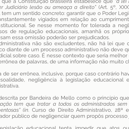
 que a Constituição brasileira estabelece que 
“a lei
r Judiciário lesão ou ameaça a direito”
 (Art. 5º, XX
 tem um sentido concreto: garantir que o Poder Legis
onstantemente vigiados em relação ao cumprimento 
nstitucional. Se nesse momento for tolerada a negl
ssos de regulação educacionais, amanhã os próprios
ssam essa omissão poderão ser prejudicados.
administrativa não são excludentes, não há lei que d
co diante de um processo administrativo não deve qu
icial sobre caso. É nesse contexto que seria melhor e
errônea de palavras, de uma informação não muito cl
ia de ser errônea, inclusive, porque caso contrário ha
soalidade, negligência à legislação educacional e
trativa.
descrita por Bandeira de Mello como o princípio que
ação tem que tratar a todos os administrados sem d
entosas” (in
. Curso de Direito Administrativo, 28ª ed
dor público de negligenciar quem propôs processo ju
legislação educacional tenta impedir que atos o