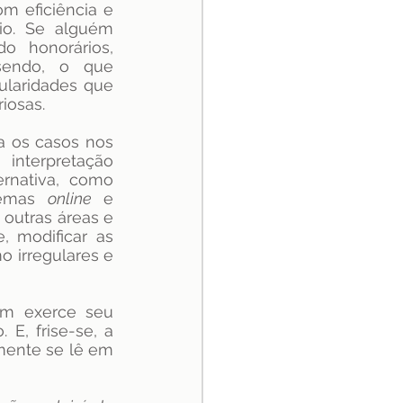
m eficiência e 
io. Se alguém 
o honorários, 
sendo, o que 
ularidades que 
iosas.
a os casos nos 
nterpretação 
rnativa, como 
temas 
online
 e 
outras áreas e 
, modificar as 
 irregulares e 
em exerce seu 
E, frise-se, a 
amente se lê em 