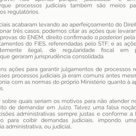
rque processos judiciais também são meios para
s regulatórios.
dência
ENAMED
avaliação
Avaliação
ciais acabaram levando ao aperfeiçoamento do Direit
nar três casos, podemos citar as ações que levaram
s provas do ENEM, direito confirmado 
a posteriori
 pela
itamentos do FIES, referendadas pelo STF; e as ações 
antemente ilegal, de regularidade fiscal em 
que geraram jurisprudência consolidada.
 ações para garantir julgamentos de processos re
Esses processos judiciais já eram comuns antes mes
onia com as normas do próprio Ministério quanto à ap
s.
tir sobre quais seriam os motivos para não atender 
to de demandar em Juízo. Talvez uma falsa noção d
sões administrativas sempre justas e conforme a le
o para coibir demandas judiciais, impondo uma
a administrativa, ou judicial.