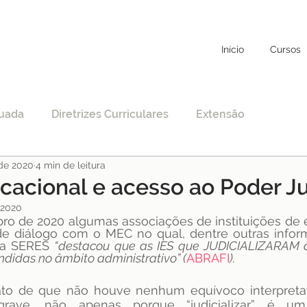
Início
Cursos
uada
Diretrizes Curriculares
Extensão
 de 2020
4 min de leitura
to
Educação Específica
COVID-19
ucacional e acesso ao Poder Ju
 2020
 de 2020 algumas associações de instituições de en
nciamento
EAD
Legislação
Educação
de diálogo com o MEC no qual, dentre outras inform
da SERES 
“destacou que as IES que JUDICIALIZARAM 
didas no âmbito administrativo” (
ABRAFI
).
STF
Justiça
pos-graduação
to de que não houve nenhum equívoco interpretativ
ave, não apenas porque “judicializar” é um 