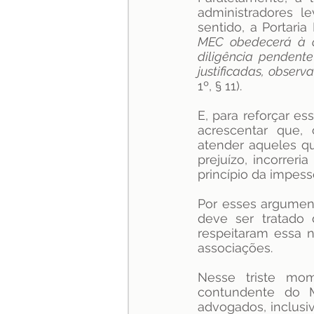
administradores l
sentido, a Portari
MEC obedecerá à o
diligência pendente
justificadas, observ
1º, § 11). 
E, para reforçar es
acrescentar que, 
atender aqueles qu
prejuízo, incorrer
princípio da impesso
Por esses argument
deve ser tratado 
respeitaram essa 
associações.
Nesse triste mom
contundente do M
advogados, inclusi