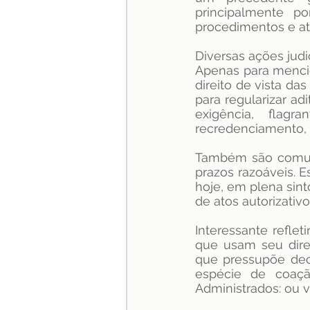
principalmente po
procedimentos e ato
especialização
Jurispru
Diversas ações judi
Apenas para mencio
direito de vista da
para regularizar ad
exigência, flagr
recredenciamento, 
Também são comuns
prazos razoáveis. 
hoje, em plena sint
de atos autorizativo
Interessante refle
que usam seu direi
que pressupõe deci
espécie de coaçã
Administrados: ou vi