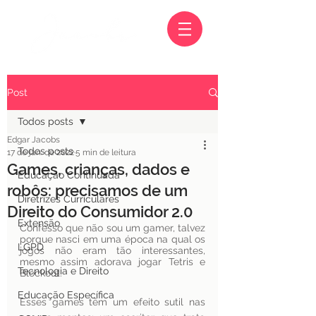
Post
Todos posts
Edgar Jacobs
Todos posts
17 de jan. de 2022
5 min de leitura
Games, crianças, dados e
Educação Continuada
robôs: precisamos de um
Diretrizes Curriculares
Direito do Consumidor 2.0
Extensão
Confesso que não sou um gamer, talvez 
porque nasci em uma época na qual os 
LGPD
jogos não eram tão interessantes, 
mesmo assim adorava jogar Tetris e 
Tecnologia e Direito
Blockout.
Educação Específica
Esses games têm um efeito sutil nas 