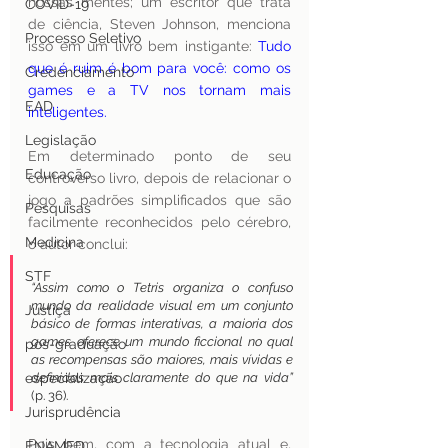
nossas mentes; um escritor que trata 
COVID-19
de ciência, Steven Johnson, menciona 
Processo Seletivo
isso em um livro bem instigante: 
Tudo 
que é ruim é bom para você: como os 
Credenciamento
games e a TV nos tornam mais 
EAD
inteligentes. 
Legislação
Em determinado ponto de seu 
Educação
controverso livro, depois de relacionar o 
jogo a padrões simplificados que são 
Pesquisas
facilmente reconhecidos pelo cérebro, 
Medicina
o autor conclui: 
STF
“Assim como o Tetris organiza o confuso 
mundo da realidade visual em um conjunto 
Justiça
básico de formas interativas, a maioria dos 
games oferece um mundo ficcional no qual 
pos-graduação
as recompensas são maiores, mais vívidas e 
especialização
definidas mais claramente do que na vida”
(p. 36).
Jurisprudência
Pois bem, com a tecnologia atual e, 
ENAMED