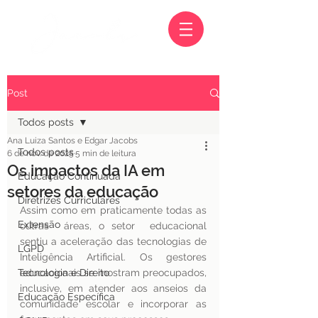
Post
Todos posts
Ana Luiza Santos e Edgar Jacobs
Todos posts
6 de nov. de 2025
5 min de leitura
Os impactos da IA em
Educação Continuada
setores da educação
Diretrizes Curriculares
Assim como em praticamente todas as 
Extensão
outras  áreas, o setor  educacional 
sentiu a aceleração das tecnologias de 
LGPD
Inteligência Artificial. Os gestores 
Tecnologia e Direito
educacionais se mostram preocupados, 
inclusive, em atender aos anseios da 
Educação Específica
comunidade escolar e incorporar as 