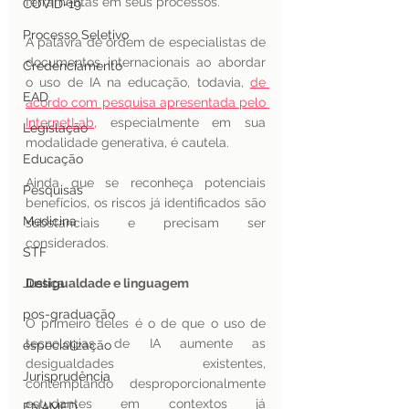
ferramentas em seus processos. 
COVID-19
Processo Seletivo
A palavra de ordem de especialistas de 
documentos internacionais ao abordar 
Credenciamento
o uso de IA na educação, todavia, 
de 
EAD
acordo com pesquisa apresentada pelo 
InternetLab,
 especialmente em sua 
Legislação
modalidade generativa, é cautela. 
Educação
Ainda que se reconheça potenciais 
Pesquisas
benefícios, os riscos já identificados são 
Medicina
substanciais e precisam ser 
considerados. 
STF
Justiça
Desigualdade e linguagem
pos-graduação
O primeiro deles é o de que o uso de 
tecnologias de IA aumente as 
especialização
desigualdades existentes, 
Jurisprudência
contemplando desproporcionalmente 
estudantes em contextos já 
ENAMED