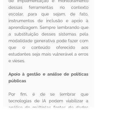
de implementação e monitoramento 
dessas ferramentas no contexto 
escolar, para que sejam, de fato, 
instrumentos de inclusão e apoio à 
aprendizagem. Sempre lembrando que 
a substituição desses sistemas pela 
modalidade generativa pode fazer com 
que o conteúdo oferecido aos 
estudantes seja mais vulnerável a erros 
e vieses.
Apoio à gestão e análise de políticas 
públicas 
Por fim, é de se lembrar que 
tecnologias de IA podem viabilizar a 
análise de múltiplas fontes de dados 
para orientar a tomada de decisões e 
otimizar a gestão de recursos em 
processos administrativos e logísticos, 
como, por exemplo, a distribuição de 