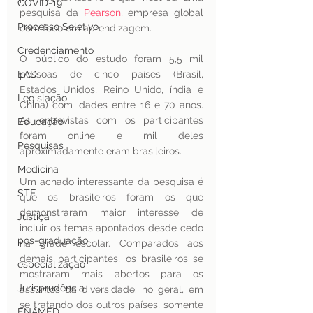
COVID-19
pesquisa da 
Pearson
, empresa global 
Processo Seletivo
com foco em aprendizagem. 
Credenciamento
O público do estudo foram 5,5 mil 
EAD
pessoas de cinco países (Brasil, 
Estados Unidos, Reino Unido, índia e 
Legislação
China) com idades entre 16 e 70 anos. 
As entrevistas com os participantes 
Educação
foram online e mil deles 
Pesquisas
aproximadamente eram brasileiros.
Medicina
Um achado interessante da pesquisa é 
STF
que os brasileiros foram os que 
demonstraram maior interesse de 
Justiça
incluir os temas apontados desde cedo 
pos-graduação
na grade escolar. Comparados aos 
demais participantes, os brasileiros se 
especialização
mostraram mais abertos para os 
Jurisprudência
assuntos da diversidade; no geral, em 
se tratando dos outros países, somente 
ENAMED