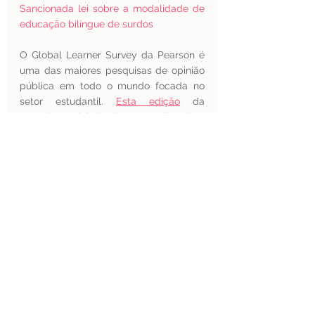
Sancionada lei sobre a modalidade de 
educação bilíngue de surdos
O Global Learner Survey da Pearson é 
uma das maiores pesquisas de opinião 
pública em todo o mundo focada no 
setor estudantil. 
Esta edição
 da 
Pesquisa Global de Aprendiz é a 
terceira de uma série e foi conduzida 
por consulta de maio a de junho de 
2021, entre uma amostra de 5.000 
pessoas nos Estados Unidos, Reino 
Unido, Índia, China e Brasil, de idades  
entre 16 e 70 anos. As entrevistas foram 
realizadas de forma remota e os 
resultados apresentam margem de erro 
de mais e menos 2 pontos percentuais.