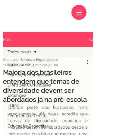
Post
Todos posts
Ana Luiza Santos e Edgar Jacobs
Todos posts
11 de nov. de 2021
4 min de leitura
Maioria dos brasileiros
Educação Continuada
entendem que temas de
Diretrizes Curriculares
diversidade devem ser
Extensão
abordados já na pré-escola
LGPD
Grande parte dos brasileiros, mais 
precisamente 76% deles, acredita que 
Tecnologia e Direito
temas de diversidade, equidade e 
Educação Específica
inclusão devem ser abordados desde a 
pré-escola. Isso foi o que mostrou  uma 