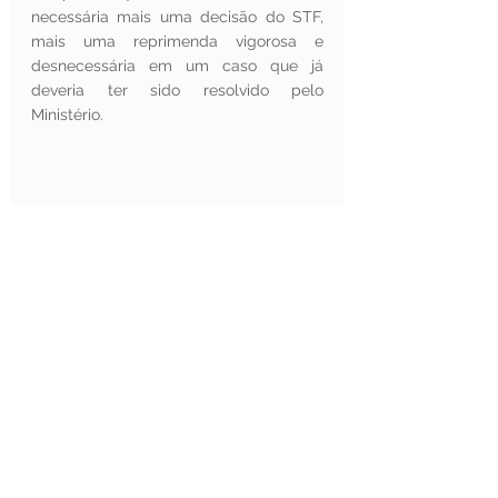
necessária mais uma decisão do STF, 
mais uma reprimenda vigorosa e 
desnecessária em um caso que já 
deveria ter sido resolvido pelo 
Ministério.
Gostou deste texto? Faça parte de 
nossa lista de e-mail
 para receber 
regularmente materiais como este. 
Fazendo seu cadastro você também 
pode receber notícias sobre 
nossos 
cursos
, que oferecem informações 
atualizadas e metodologias adaptadas 
aos participantes.