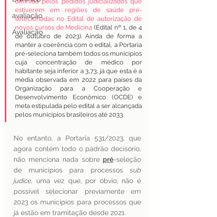
definida pelos pedidos judicializados que 
estiverem em regiões de saúde pré-
avaliação
selecionadas no Edital de autorização de 
novos cursos de Medicina
 (Edital nº 1, de 4 
Avaliação
de outubro de 2023). Ainda de forma a 
manter a coerência com o edital, a Portaria 
pré-seleciona também todos os municípios 
cuja concentração de médico por 
habitante seja inferior a 3,73, já que esta é a 
média observada em 2022 para países da 
Organização para a Cooperação e 
Desenvolvimento Econômico (OCDE) e 
meta estipulada pelo edital a ser alcançada 
pelos municípios brasileiros até 2033.
No entanto, a Portaria 531/2023, que 
agora contém todo o padrão decisório, 
não menciona nada sobre 
pré
-seleção 
de municípios para processos 
sub 
judice
, uma vez que, por óbvio, não é 
possível selecionar previamente em 
2023 os municípios para processos que 
já estão em tramitação desde 2021.