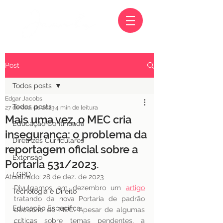
Post
Todos posts
Edgar Jacobs
Todos posts
27 de dez. de 2023
4 min de leitura
Mais uma vez, o MEC cria
Educação Continuada
insegurança: o problema da
Diretrizes Curriculares
reportagem oficial sobre a
Extensão
Portaria 531/2023.
LGPD
Atualizado:
28 de dez. de 2023
Divulgamos em dezembro um 
artigo
Tecnologia e Direito
tratando da nova Portaria de padrão 
Educação Específica
decisório do MEC. Apesar de algumas 
críticas sobre temas pendentes, a 