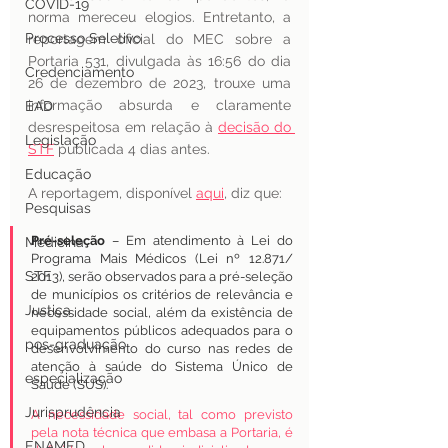
COVID-19
norma mereceu elogios. Entretanto, a 
Processo Seletivo
reportagem oficial do MEC sobre a 
Portaria 531, divulgada às 16:56 do dia 
Credenciamento
26 de dezembro de 2023, trouxe uma 
informação absurda e claramente 
EAD
desrespeitosa em relação à 
decisão do 
Legislação
STF
 publicada 4 dias antes.
Educação
A reportagem, disponível 
aqui
, diz que:
Pesquisas
Pré-seleção
 – Em atendimento à Lei do 
Medicina
Programa Mais Médicos (Lei nº 12.871/ 
STF
2013), serão observados para a pré-seleção 
de municípios os critérios de relevância e 
Justiça
necessidade social, além da existência de 
equipamentos públicos adequados para o 
pos-graduação
desenvolvimento do curso nas redes de 
atenção à saúde do Sistema Único de 
especialização
Saúde (SUS).
Jurisprudência
A necessidade social, tal como previsto 
pela nota técnica que embasa a Portaria, é 
ENAMED