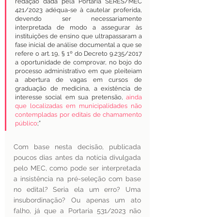
redação dada pela Portaria SERES/MEC 
421/2023 adéqua-se à cautelar proferida, 
devendo ser necessariamente 
interpretada de modo a assegurar às 
instituições de ensino que ultrapassaram a 
fase inicial de análise documental a que se 
refere o art. 19, § 1º do Decreto 9.235/2017 
a oportunidade de comprovar, no bojo do 
processo administrativo em que pleiteiam 
a abertura de vagas em cursos de 
graduação de medicina, a existência de 
interesse social em sua pretensão, 
ainda 
que localizadas em municipalidades não 
contempladas por editais de chamamento 
público
;”
Com base nesta decisão, publicada 
poucos dias antes da notícia divulgada 
pelo MEC, como pode ser interpretada 
a insistência na pré-seleção com base 
no edital? Seria ela um erro? Uma 
insubordinação? Ou apenas um ato 
falho, já que a Portaria 531/2023 não 