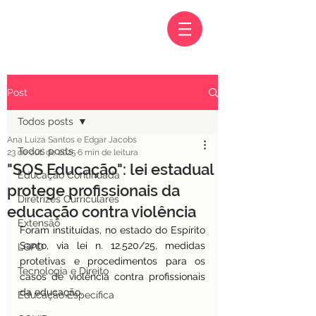
Post
Todos posts
Ana Luiza Santos e Edgar Jacobs
Todos posts
23 de out. de 2025
6 min de leitura
"SOS Educação": lei estadual
Educação Continuada
protege profissionais da
Diretrizes Curriculares
educação contra violência
Extensão
Foram instituídas, no estado do Espírito 
Santo, via lei n. 12.520/25, medidas 
LGPD
protetivas e procedimentos para os 
Tecnologia e Direito
casos de violência contra profissionais 
da educação. 
Educação Específica