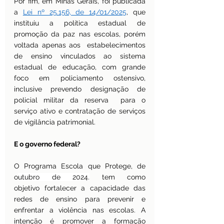
Por fim, em Minas Gerais, foi publicada 
a 
Lei nº 25.156, de 14/01/2025
, que 
instituiu a política estadual de 
promoção da paz nas escolas, porém 
voltada apenas aos  estabelecimentos 
de ensino vinculados ao sistema 
estadual de educação, com grande 
foco em policiamento ostensivo, 
inclusive prevendo designação de 
policial militar da reserva  para o 
serviço ativo e contratação de serviços 
de vigilância patrimonial.
E o governo federal?
O Programa Escola que Protege, de 
o
utubro de 2024.
 tem como 
objetivo fortalecer a capacidade das 
redes de ensino para prevenir e 
enfrentar a violência nas escolas. A 
intenção é promover a formação 