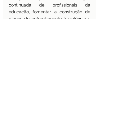
continuada de profissionais da 
educação, fomentar a construção de 
planos de enfrentamento à violência e 
respostas a emergências, além 
de assessorar as redes de ensino em 
casos de ataques de violência extrema. 
Ele é a principal iniciativa do MEC na 
operacionalização do Sistema Nacional 
de Acompanhamento e Combate à 
Violência nas Escolas (SNAVE).  
Conclusões
Não nos parece existir soluções prontas 
e, muito menos, fáceis para lidar com a 
prevenção e resposta à violência 
contra 
a escola
.
O que se sabe com maior clareza é que 