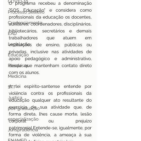
COVID-19
O programa recebeu a denominação 
"SOS Educação" e considera como 
Processo Seletivo
profissionais da educação os docentes, 
Credenciamento
auxiliares, coordenadores, disciplinários, 
bibliotecários, secretários e demais 
EAD
trabalhadores que atuem em 
Legislação
instituições de ensino, públicas ou 
privadas, inclusive nas atividades de 
Educação
apoio pedagógico e administrativo, 
Pesquisas
desde que mantenham contato direto 
com os alunos.
Medicina
A lei espírito-santense entende por 
STF
violência contra os profissionais da 
Justiça
educação qualquer ato resultante do 
exercício de sua atividade que, de 
pos-graduação
forma direta, lhes cause morte, lesão 
especialização
corporal ou prejuízo 
patrimonial.Entende-se, igualmente, por 
Jurisprudência
forma de violência, a ameaça à sua 
ENAMED