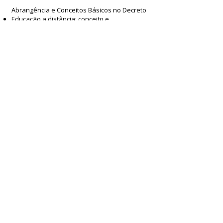
Abrangência e Conceitos Básicos no Decreto
Educação a distância: conceito e
abrangência da norma
Atividade presencial e polo EaD
Atividades assíncronas, síncronas e
síncronas mediadas
Unidade curricular: conceito e relevância
Princípios gerais
Análise dos princípios
Diferença entre regras e princípios
Ponderação de princípios
2ª atividade prática
Formatos, limites e proibições
Presencial, semipresencial e EaD
Mesclagem e regras sobre terminologia e
publicidade
3ª atividade prática
Regras sobre duração, frequência e dever
de engajamento
Locais autorizados, abrangência e possíveis
exceções