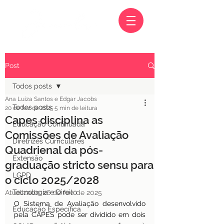
Post
Todos posts
Ana Luiza Santos e Edgar Jacobs
Todos posts
20 de fev. de 2025
5 min de leitura
Capes disciplina as
Educação Continuada
Comissões de Avaliação
Diretrizes Curriculares
Quadrienal da pós-
Extensão
graduação stricto sensu para
LGPD
o ciclo 2025/2028
Tecnologia e Direito
Atualizado:
26 de fev. de 2025
O Sistema de Avaliação desenvolvido 
Educação Específica
pela CAPES pode ser dividido em dois 