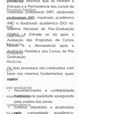
processos distintos que se referem à 
COVID-19
Entrada e à Permanência dos cursos de 
Processo Seletivo
mestrado profissional (MP), doutorado 
profissional (DP), mestrado acadêmico 
Credenciamento
(ME) e doutorado acadêmico (DO) no  
EAD
Sistema Nacional de Pós-Graduação 
(SNPG). A 
Entrada
 se dá após a 
Legislação
Avaliação das Propostas de Cursos 
Educação
Novos; e a 
Permanência
 após a 
Avaliação Periódica dos Cursos de Pós 
Pesquisas
Graduação.
Medicina
Os dois processos são conduzidos com 
STF
base nos mesmos fundamentos, quais 
Justiça
sejam:
pos-graduação
reconhecimento e confiabilidade 
fundados na qualidade assegurada 
especialização
pela análise dos pares;
Jurisprudência
critérios debatidos e atualizados 
pela comunidade acadêmico-
ENAMED