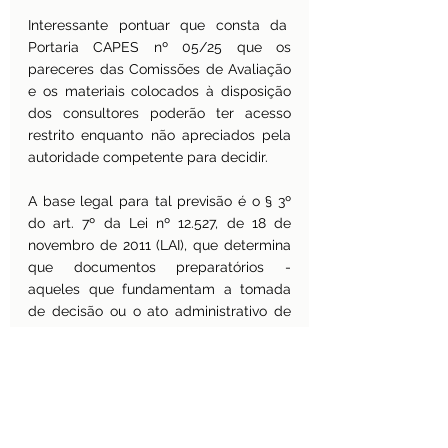
Interessante pontuar que consta da  
Portaria CAPES nº 05/25 que os 
pareceres das Comissões de Avaliação 
e os materiais colocados à disposição 
dos consultores poderão ter acesso 
restrito enquanto não apreciados pela 
autoridade competente para decidir.
A base legal para tal previsão é o § 3º 
do art. 7º da Lei nº 12.527, de 18 de 
novembro de 2011 (LAI), que determina 
que documentos preparatórios - 
aqueles que fundamentam a tomada 
de decisão ou o ato administrativo de 
uma autoridade competente - somente 
deverão ser tornados públicos com a 
expedição do ato administrativo 
principal.
§ 3º O direito de acesso aos documentos 