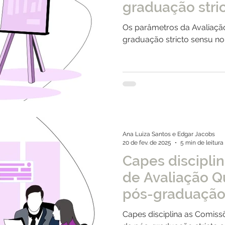
graduação stri
Brasil
Os parâmetros da Avaliaçã
graduação stricto sensu no 
Ana Luiza Santos e Edgar Jacobs
20 de fev. de 2025
5 min de leitura
Capes discipli
de Avaliação Q
pós-graduação 
para o ciclo 2
Capes disciplina as Comiss