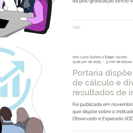
da pós-graduação stricto s
Ana Luiza Santos e Edgar Jacobs
13 de jan. de 2025
5 min de leitura
Portaria dispõ
de cálculo e d
resultados de 
qualidade da 
Foi publicada em novembro de 2024 a Portaria I
superior
que dispõe sobre o Indic
Observado e Esperado (IDD)