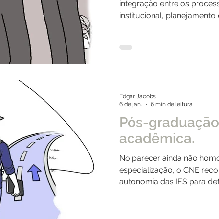
integração entre os proces
institucional, planejamento
rudência
ENAMED
avaliação
Avaliação
acadêmica.
Edgar Jacobs
6 de jan.
6 min de leitura
Pós-graduação 
acadêmica.
No parecer ainda não hom
especialização, o CNE reco
autonomia das IES para def
acadêmica.