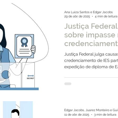
Ana Luiza Santos e Edgar Jacobs
29 de abr. de 2025
4 min de leitura
Justiça Federal
sobre impasse
credenciament
particulares c
Justiça Federal julga caus
expedição de 
credenciamento de IES par
expedição de diploma de 
Edgar Jacobs, Juarez Monteiro e Gu
11 de abr. de 2025
3 min de leitura