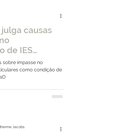
 julga causas
 no
o de IES
omo condição de
as sobre impasse no
diploma de EaD
ticulares como condição de
EaD
ilherme Jacobs