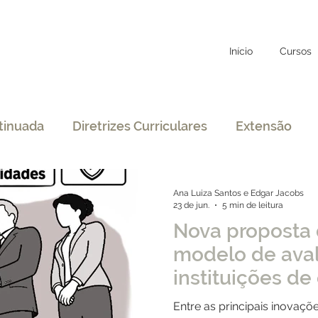
Início
Cursos
tinuada
Diretrizes Curriculares
Extensão
eito
Educação Específica
COVID-19
Ana Luiza Santos e Edgar Jacobs
23 de jun.
5 min de leitura
Nova proposta 
denciamento
EAD
Legislação
Educação
modelo de aval
instituições de
STF
Justiça
pos-graduação
Entre as principais inovaç