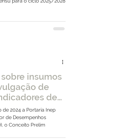
ensu para o ciclo 2025/2028
e sobre insumos
ivulgação de
indicadores de
educação
nep
ador de Desempenhos
, o Conceito Prelim