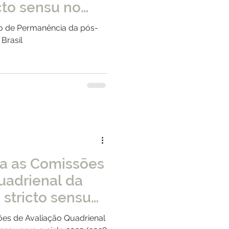
cto sensu no
o de Permanência da pós-
Brasil
na as Comissões
uadrienal da
stricto sensu
025/2028
ões de Avaliação Quadrienal