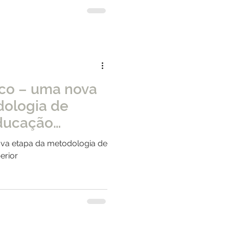
oco – uma nova
dologia de
educação
ova etapa da metodologia de
erior