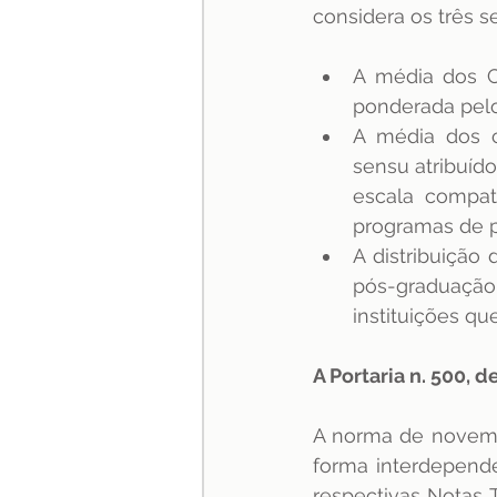
considera os três s
A média dos CP
ponderada pelo
A média dos c
sensu atribuído
escala compat
programas de 
A distribuição
pós-graduação 
instituições q
A Portaria n. 500,
A norma de novemb
forma interdepend
respectivas Notas 