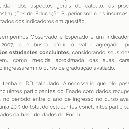
da  dos aspectos gerais de cálculo, os proc
dência
ENAMED
avaliação
Avaliação
nstituições de Educação Superior sobre os insumos 
ltados dos indicadores em questão.
sempenhos Observado e Esperado é um indicador 
 2007, que busca aferir o valor agregado p
os estudantes concluintes
, considerando seus d
, como medida aproximada das suas caracte
 ingressarem no curso de graduação avaliado. 
 tenha o IDD calculado, é necessário que ele pos
ncluintes participantes do Enade com dados recupe
no período entre o ano de ingresso no curso avali
tinja 20% do total de estudantes concluintes particip
ados da base de dados do Enem. 