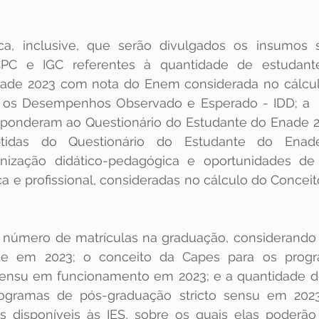
ica, inclusive, que serão divulgados os insumos su
PC e IGC referentes à quantidade de estudantes
nade 2023 com nota do Enem considerada no cálculo
e os Desempenhos Observado e Esperado - IDD; a  
ponderam ao Questionário do Estudante do Enade 20
btidas do Questionário do Estudante do Enad
rganização didático-pedagógica e oportunidades de
e profissional, consideradas no cálculo do Conceito
número de matrículas na graduação, considerando o
ade em 2023; o conceito da Capes para os prog
sensu em funcionamento em 2023; e a quantidade de
rogramas de pós-graduação stricto sensu em 202
 disponíveis às IES, sobre os quais elas poderão s