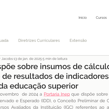
Início
Cursos
uada
Diretrizes Curriculares
Extensão
r Jacobs
13 de jan. de 2025
5 min de leitura
to
Educação Específica
COVID-19
ispõe sobre insumos de cálcul
 de resultados de indicadores
nciamento
EAD
Legislação
Educação
da educação superior
novembro  de 2024 a 
Portaria Inep
 que dispõe sobre 
STF
Justiça
pos-graduação
ado e Esperado (IDD), o Conceito Preliminar de Cu
rsos Avaliados da Instituição (IGC) referentes ao 