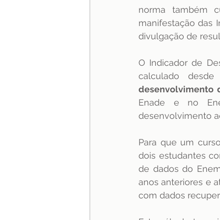
norma também cui
especialização
Jurispru
manifestação das I
divulgação de resu
O Indicador de De
calculado desde
desenvolvimento d
Enade e no Enem
desenvolvimento ao
Para que um curso
dois estudantes co
de dados do Enem 
anos anteriores e a
com dados recuper