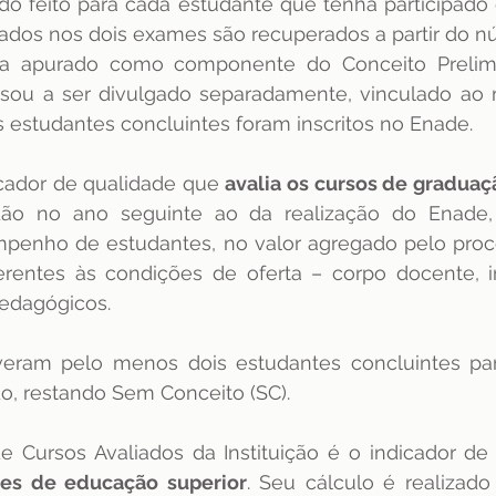
ido feito para cada estudante que tenha participado
ados nos dois exames são recuperados a partir do n
a apurado como componente do Conceito Prelimin
ssou a ser divulgado separadamente, vinculado ao
 estudantes concluintes foram inscritos no Enade.
cador de qualidade que 
avalia os cursos de graduaç
dão no ano seguinte ao da realização do Enade,
penho de estudantes, no valor agregado pelo proce
entes às condições de oferta – corpo docente, inf
pedagógicos.
veram pelo menos dois estudantes concluintes part
o, restando Sem Conceito (SC). 
ções de educação superior
. Seu cálculo é realizado