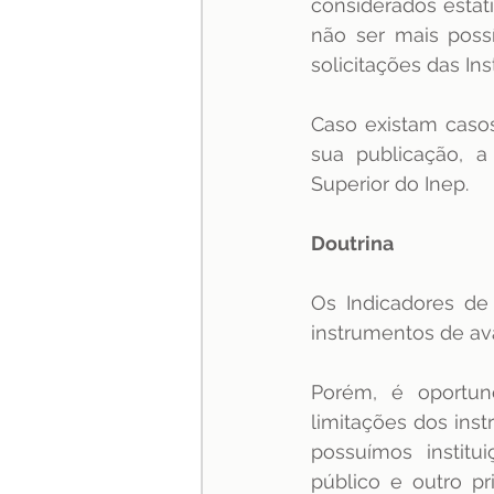
considerados estatís
não ser mais possí
solicitações das In
Caso existam casos
sua publicação, a
Superior do Inep.
Doutrina
Os Indicadores de
instrumentos de ava
Porém, é oportuno
limitações dos ins
possuímos instit
público e outro pr