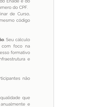
 do Enade e do 
úmero do CPF.
ar de Curso, 
 mesmo código 
ão
. Seu cálculo 
 com foco na 
sso formativo 
raestrutura e 
icipantes não 
Já o Índice Geral de Cursos Avaliados da Instituição é o indicador de qualidade que 
 anualmente e 