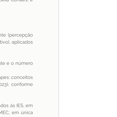
te (percepção 
vo), aplicados 
te e o número 
pes: conceitos 
23), conforme 
dos às IES, em 
MEC, em única 