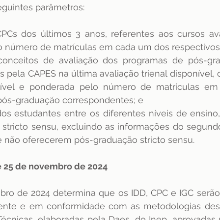
eguintes parâmetros: 
Cs dos últimos 3 anos, referentes aos cursos aval
 número de matrículas em cada um dos respectivos
onceitos de avaliação dos programas de pós-grad
s pela CAPES na última avaliação trienal disponível, 
ível e ponderada pelo número de matrículas em
pós-graduação correspondentes; e
 dos estudantes entre os diferentes níveis de ensino
stricto sensu, excluindo as informações do segundo
ue não oferecerem pós-graduação stricto sensu. 
 de 25 de novembro de 2024
ro de 2024 determina que os IDD, CPC e IGC serão 
ente e em conformidade com as metodologias desc
Técnicas, elaboradas pela Daes, do Inep, aprovadas 