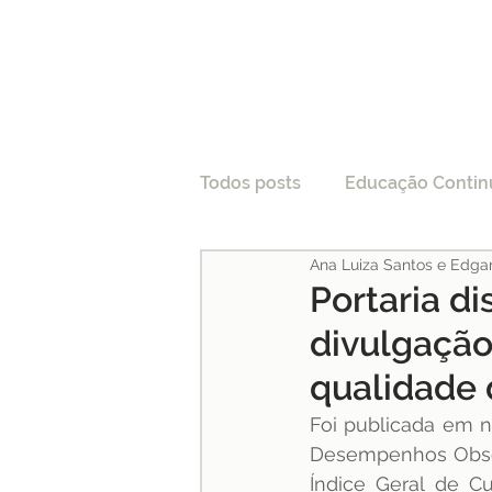
Todos posts
Educação Contin
Ana Luiza Santos e Edga
LGPD
Tecnologia e Direi
Portaria d
divulgação
Processo Seletivo
Crede
qualidade 
Foi publicada em 
Pesquisas
Medicina
Desempenhos Observ
Índice Geral de Cu