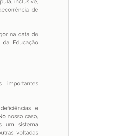
ula, inclusive, 
ecorrência de 
gor na data de 
o da Educação 
  importantes 
eficiências e 
No nosso caso, 
s um sistema 
tras voltadas 