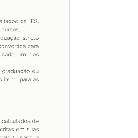
iados da IES, 
 cursos;
uação stricto 
convertida para 
 cada um dos 
, graduação ou 
 item  para as 
calculados de 
ritas em suas 
pela Conaes, e 