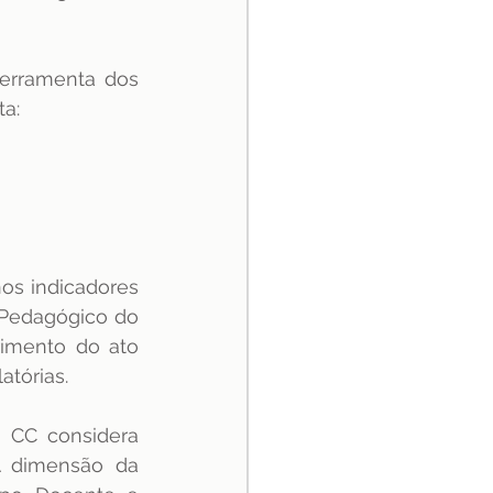
erramenta dos 
a: 
s indicadores 
 Pedagógico do 
imento do ato 
tórias. 
 CC considera 
A dimensão da 