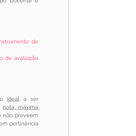
po Docente e 
nstrumento de 
o de avaliação 
ão 
ideal
 a ser 
 
nota máxima 
ue não preveem 
em pertinência 