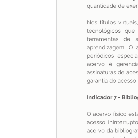
quantidade de exemp
Nos títulos virtuai
tecnológicos que
ferramentas de a
aprendizagem. O a
periódicos especi
acervo é gerenci
assinaturas de ace
garantia do acesso 
Indicador 7 - Bibli
O acervo físico est
acesso ininterrup
acervo da bibliogr