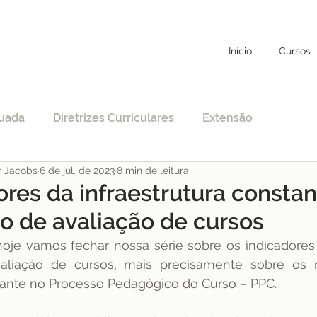
Início
Cursos
uada
Diretrizes Curriculares
Extensão
r Jacobs
6 de jul. de 2023
8 min de leitura
to
Educação Específica
COVID-19
ores da infraestrutura consta
o de avaliação de cursos
nciamento
EAD
Legislação
Educação
oje vamos fechar nossa série sobre os indicadores 
aliação de cursos, mais precisamente sobre os r
stante no Processo Pedagógico do Curso – PPC.
STF
Justiça
pos-graduação