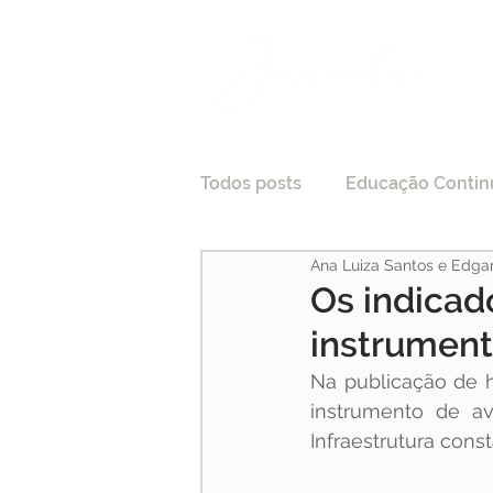
Todos posts
Educação Contin
Ana Luiza Santos e Edga
LGPD
Tecnologia e Direi
Os indicad
instrument
Processo Seletivo
Crede
Na publicação de h
instrumento de av
Infraestrutura con
Pesquisas
Medicina