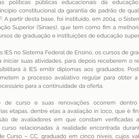
 políticas públicas educacionais da educação 
ncípio constitucional da garantia de padrão de quali
dência
ENAMED
avaliação
Avaliação
CF. A partir desta base, foi instituído, em 2004, o Sist
ção Superior (Sinaes), que tem como fim a melhoria
rsos de graduação e instituições de educação superi
s IES no Sistema Federal de Ensino, os cursos de g
a iniciar suas atividades, para depois receberem o 
ibilitará à IES emitir diplomas aos graduados. Post
bmetem a processo avaliativo regular para obter a
essário para a continuidade da oferta. 
o de curso e suas renovações ocorrem dentro
as etapas, dentre elas a avaliação in loco, que é fin
ssão de avaliadores em que constam verificadas a
curso relacionadas à realidade encontrada durante 
e Curso – CC, graduado em cinco níveis, cujos valo