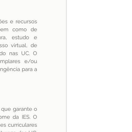
ões e recursos 
 bem como de 
ra, estudo e 
o virtual, de 
do nas UC. O 
mplares e/ou 
gência para a 
 que garante o 
ome da IES. O 
s curriculares 