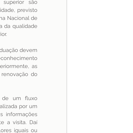
superior são 
dade, previsto 
ema Nacional de 
 da qualidade 
or. 
raduação devem 
reconhecimento 
eriormente, as 
 renovação do 
 de um fluxo 
alizada por um 
s informações 
a visita. Daí 
res iguais ou 