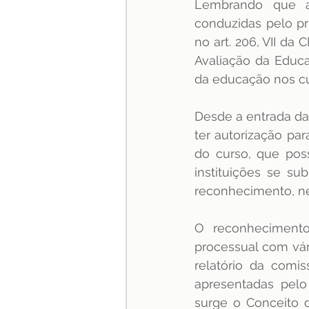
Lembrando que as
conduzidas pelo pri
especialização
Jurispru
no art. 206, VII da 
Avaliação da Educa
da educação nos cu
Desde a entrada da
ter autorização par
do curso, que poss
instituições se su
reconhecimento, nec
O reconheciment
processual com vári
relatório da comi
apresentadas pelo 
surge o Conceito d