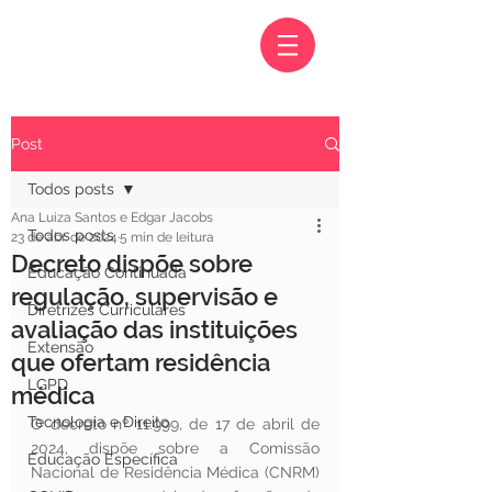
Post
Todos posts
Ana Luiza Santos e Edgar Jacobs
Todos posts
23 de abr. de 2024
5 min de leitura
Decreto dispõe sobre
Educação Continuada
regulação, supervisão e
Diretrizes Curriculares
avaliação das instituições
Extensão
que ofertam residência
LGPD
médica
Tecnologia e Direito
O decreto nº 11.999, de 17 de abril de 
2024, dispõe sobre a Comissão 
Educação Específica
Nacional de Residência Médica (CNRM) 