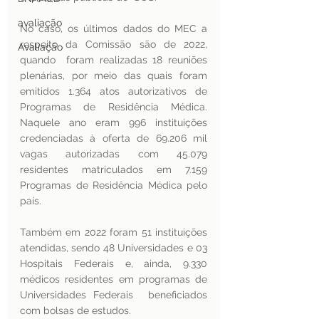
avaliação
No caso, os últimos dados do MEC a 
respeito da Comissão são de 2022, 
Avaliação
quando  foram realizadas 18 reuniões 
plenárias, por meio das quais foram 
emitidos 1.364 atos autorizativos de 
Programas de Residência Médica. 
Naquele ano eram 996 instituições  
credenciadas à oferta de 69.206 mil 
vagas autorizadas com 45.079 
residentes matriculados em 7.159 
Programas de Residência Médica pelo 
país. 
Também em 2022 foram 51 instituições 
atendidas, sendo 48 Universidades e 03 
Hospitais Federais e, ainda, 9.330 
médicos residentes em programas de 
Universidades Federais  beneficiados 
com bolsas de estudos.