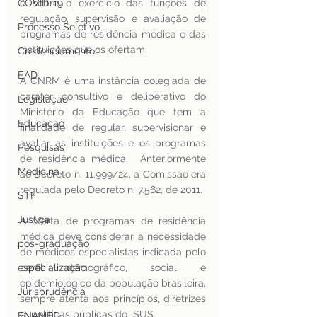
COVID-19
e sobre o exercício das funções de 
regulação, supervisão e avaliação de 
Processo Seletivo
programas de residência médica e das 
instituições que os ofertam.
Credenciamento
EAD
A CNRM é uma instância colegiada de 
caráter consultivo e deliberativo do 
Legislação
Ministério da Educação que tem a 
Educação
finalidade de regular, supervisionar e 
avaliar as instituições e os programas 
Pesquisas
de residência médica.  Anteriormente 
Medicina
ao Decreto n. 11.999/24, a Comissão era 
regulada pelo Decreto n. 7.562, de 2011.
STF
Justiça
A oferta de programas de residência 
médica deve considerar a necessidade 
pos-graduação
de médicos especialistas indicada pelo 
especialização
perfil demográfico, social e 
epidemiológico da população brasileira, 
Jurisprudência
sempre atenta aos princípios, diretrizes 
e  políticas públicas do  SUS.
ENAMED