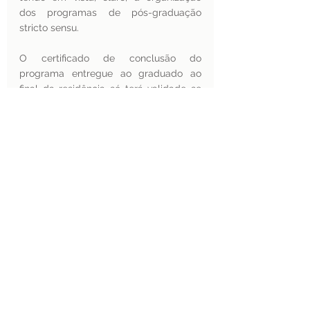
dos programas de pós-graduação 
stricto sensu. 
O certificado de conclusão do 
programa entregue ao graduado ao 
final da residência só terá validade se 
for emitido por instituição cujo 
programa de residência médica tenha 
sido reconhecido. O certificado de 
conclusão também precisa ser 
devidamente registrado para ter 
validade nacional. 
As instituições credenciadas devem se 
manter atentas ao fato de que o  
reconhecimento e a renovação do 
reconhecimento de programa de 
residência médica em instituição 
credenciada não se estendem a outras 
unidades ou a outros programas da 