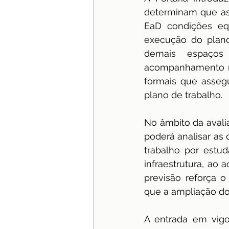
determinam que as 
EaD condições equi
execução do plano 
demais espaços
acompanhamento rem
formais que asseg
plano de trabalho.
No âmbito da avalia
poderá analisar as 
trabalho por estu
infraestrutura, a
previsão reforça o 
que a ampliação d
A entrada em vigor