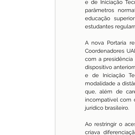
e de Iniciação Te
parâmetros normat
especialização
Jurispru
educação superior
estudantes regular
A nova Portaria re
Coordenadores UAB
com a presidência d
dispositivo anterio
e de Iniciação Te
modalidade a distân
que, além de care
incompatível com o
jurídico brasileiro.
Ao restringir o ac
criava diferencia