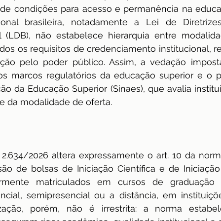
e de condições para acesso e permanência na educaç
ional brasileira, notadamente a Lei de Diretriz
 (LDB), não estabelece hierarquia entre modalidad
os os requisitos de credenciamento institucional, 
ção pelo poder público. Assim, a vedação imposta 
 os marcos regulatórios da educação superior e o p
ão da Educação Superior (Sinaes), que avalia institui
 da modalidade de oferta.
 2.634/2026 altera expressamente o art. 10 da norma
ão de bolsas de Iniciação Científica e de Iniciação
armente matriculados em cursos de graduação o
cial, semipresencial ou a distância, em instituiçõ
ização, porém, não é irrestrita: a norma estabele