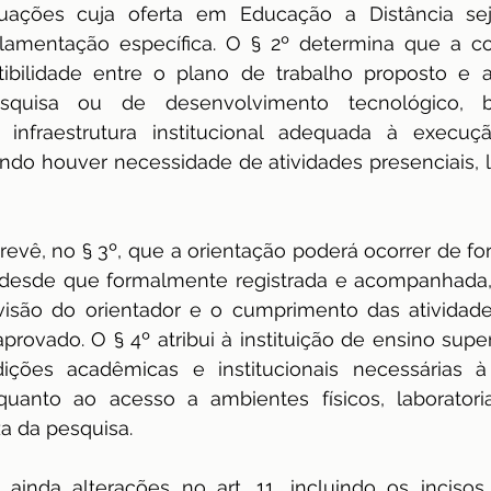
uações cuja oferta em Educação a Distância sej
ulamentação específica. O § 2º determina que a c
ibilidade entre o plano de trabalho proposto e a
esquisa ou de desenvolvimento tecnológico,
e infraestrutura institucional adequada à execuçã
do houver necessidade de atividades presenciais, la
vê, no § 3º, que a orientação poderá ocorrer de for
, desde que formalmente registrada e acompanhada
visão do orientador e o cumprimento das atividades
provado. O § 4º atribui à instituição de ensino super
ições acadêmicas e institucionais necessárias 
 quanto ao acesso a ambientes físicos, laboratoriai
a da pesquisa.
 ainda alterações no art. 11, incluindo os incisos X