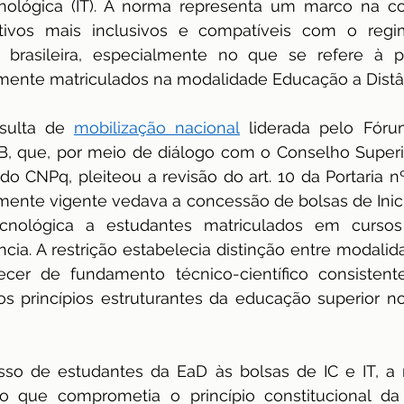
cnológica (IT). A norma representa um marco na co
ivos mais inclusivos e compatíveis com o regim
dência
ENAMED
avaliação
Avaliação
 brasileira, especialmente no que se refere à pa
mente matriculados na modalidade Educação a Distân
sulta de 
mobilização nacional
 liderada pelo Fóru
, que, por meio de diálogo com o Conselho Superi
o CNPq, pleiteou a revisão do art. 10 da Portaria nº
rmente vigente vedava a concessão de bolsas de Inicia
cnológica a estudantes matriculados em cursos 
cia. A restrição estabelecia distinção entre modalid
cer de fundamento técnico-científico consistente
s princípios estruturantes da educação superior n
esso de estudantes da EaD às bolsas de IC e IT, a 
ção que comprometia o princípio constitucional da