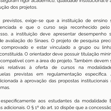
seguram rigor acadêmico, qualidade institucional e
ção dos projetos.
s previstos, exige-se que a instituição de ensino s
enciada e que o curso seja reconhecido pelo M
sso, a instituição deve apresentar desempenho sat
 de avaliação do Sinaes. O projeto de pesquisa prec
 comprovado e estar vinculado a grupo ou linha
constituída. O orientador deve possuir titulação míni
a compatível com a área do projeto. Também devem s
ais relativas à oferta de cursos na modalidade
elas previstas em regulamentação específica. A
cionada à aprovação das propostas institucionais
amas.
especificamente aos estudantes da modalidade Ea
s adicionais. O § 1º do art. 10 dispõe que a concessão