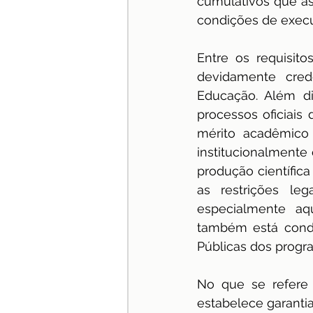
cumulativos que as
condições de execu
Entre os requisito
devidamente cred
Educação. Além di
processos oficiais
mérito acadêmico
institucionalmente 
produção científic
as restrições leg
especialmente aqu
também está condi
Públicas dos progr
No que se refere 
estabelece garantia