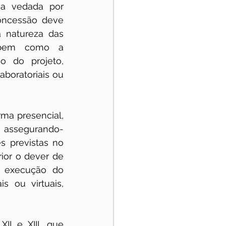
a vedada por 
oncessão deve 
 natureza das 
 bem como a 
o do projeto, 
boratoriais ou 
ma presencial, 
, assegurando-
 previstas no 
ior o dever de 
à execução do 
s ou virtuais, 
II e XIII, que 