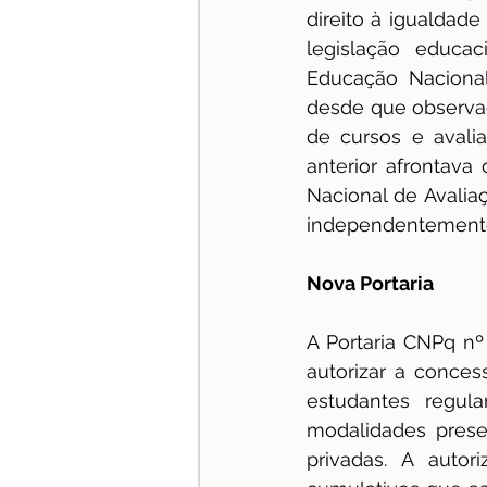
direito à igualdad
legislação educac
Educação Nacional
desde que observad
de cursos e avalia
anterior afrontava
Nacional de Avaliaç
independentemente
Nova Portaria
A Portaria CNPq nº
autorizar a concess
estudantes regul
modalidades presen
privadas. A autor