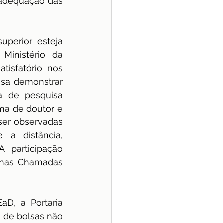
 adequação das 
uperior esteja 
inistério da 
isfatório nos 
isa demonstrar 
 de pesquisa 
ma de doutor e 
er observadas 
 a distância, 
 participação 
 nas Chamadas 
D, a Portaria 
 de bolsas não 