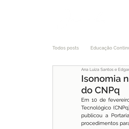
Todos posts
Educação Contin
Ana Luiza Santos e Edga
LGPD
Tecnologia e Direi
Isonomia na
do CNPq
Processo Seletivo
Crede
Em 10 de fevereir
Tecnológico (CNPq),
publicou a Portar
Pesquisas
Medicina
procedimentos para 