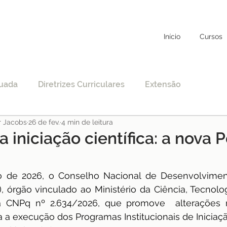
Início
Cursos
uada
Diretrizes Curriculares
Extensão
r Jacobs
26 de fev.
4 min de leitura
to
Educação Específica
COVID-19
 iniciação científica: a nova P
nciamento
EAD
Legislação
Educação
o de 2026, o Conselho Nacional de Desenvolvimento
 órgão vinculado ao Ministério da Ciência, Tecnolog
ia CNPq nº 2.634/2026, que promove  alterações no
STF
Justiça
pos-graduação
a execução dos Programas Institucionais de Iniciação C