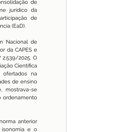
nsolidação de 
e jurídico da 
rticipação de 
cia (EaD).
m Nacional de 
or da CAPES e 
 2.539/2025. O 
ção Científica 
ofertados na 
ades de ensino 
, mostrava-se 
o ordenamento 
norma anterior 
 isonomia e o 