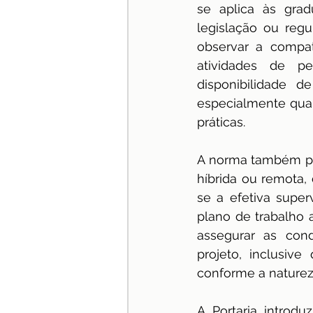
se aplica às grad
legislação ou reg
observar a compat
atividades de p
disponibilidade d
especialmente quan
práticas.
A norma também pre
híbrida ou remota
se a efetiva super
plano de trabalho a
assegurar as cond
projeto, inclusive
conforme a naturez
A Portaria introduz