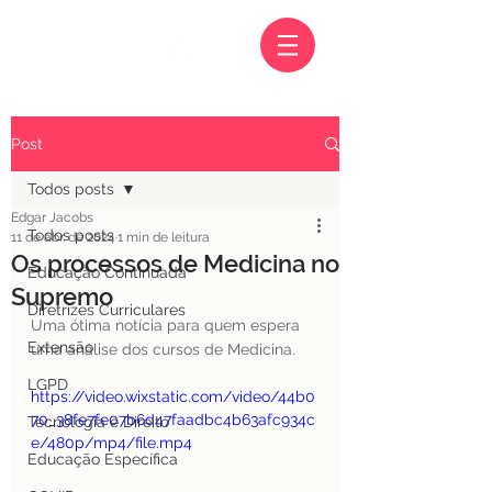
Post
Todos posts
Edgar Jacobs
Todos posts
11 de abr. de 2024
1 min de leitura
Os processos de Medicina no
Educação Continuada
Supremo
Diretrizes Curriculares
Uma ótima notícia para quem espera 
Extensão
uma análise dos cursos de Medicina. 
LGPD
https://video.wixstatic.com/video/44b0
70_38fe7fe07b6d47faadbc4b63afc934c
Tecnologia e Direito
e/480p/mp4/file.mp4
Educação Específica