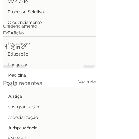
COVID-19
Processo Seletivo
Credenciamento
Credenciamento
Educação
EAD
Legislação
Educação
Pesquisas
Medicina
Ver tudo
Posts recentes
STF
Justiça
pos-graduação
especialização
Jurisprudência
ENAMED