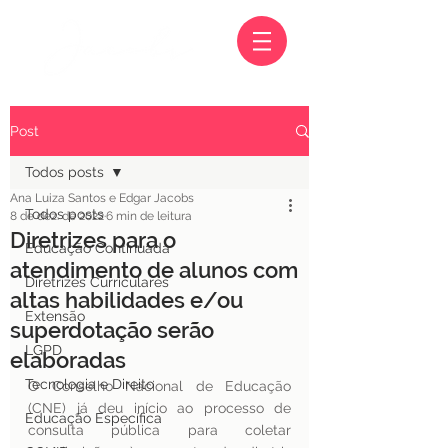
Post
Todos posts
Ana Luiza Santos e Edgar Jacobs
Todos posts
8 de dez. de 2022
6 min de leitura
Diretrizes para o
Educação Continuada
atendimento de alunos com
Diretrizes Curriculares
altas habilidades e/ou
Extensão
superdotação serão
LGPD
elaboradas
Tecnologia e Direito
O Conselho Nacional de Educação 
(CNE) já deu início ao processo de 
Educação Específica
consulta pública para coletar 