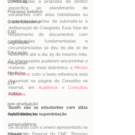
COVID-19
contribuições à proposta de diretriz 
específica ao atendimento de 
Processo Seletivo
estudantes com altas habilidades ou 
superdotação antes de submetê-lo à 
Credenciamento
deliberação do Colegiado. Essa fase de 
EAD
recebimento de documentos com 
contribuições fundamentadas e 
Legislação
circunstanciadas se deu do dia 10 de 
Educação
novembro até o dia 25 do mesmo mês. 
Os interessados puderam encaminhar o 
Pesquisas
material  por meio eletrônico; a 
Minuta 
Medicina
do Parecer
 com o texto referência está 
disponível na página do Conselho na 
STF
internet, em 
Audiência e Consultas 
Justiça
Públicas
.
pos-graduação
Quem são os estudantes com altas 
especialização
habilidades ou superdotação
Jurisprudência
De acordo com o anexo apresentado na 
Minuta do Parecer do CNE, ´Pessoas 
ENAMED