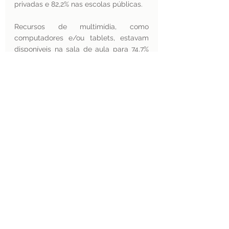
privadas e 82,2% nas escolas públicas.
Recursos de multimídia, como 
computadores e/ou tablets, estavam 
disponíveis na sala de aula para 74,7% 
dos estudantes, sendo mais frequentes 
para os alunos das escolas privadas do 
que para os das escolas públicas. A 
maior proporção se encontrava na 
região Sul e as menores, nas regiões 
Norte e Nordeste. 
O acesso à internet da escola estava 
disponível a 60,5% dos escolares, sendo 
58,1% nas escolas públicas e 74,4% nas 
escolas privadas. Sala ou laboratório de 
informática estavam disponíveis para 
62,8% dos escolares, sendo 61,0% na 
rede pública e 73,6% na rede privada.