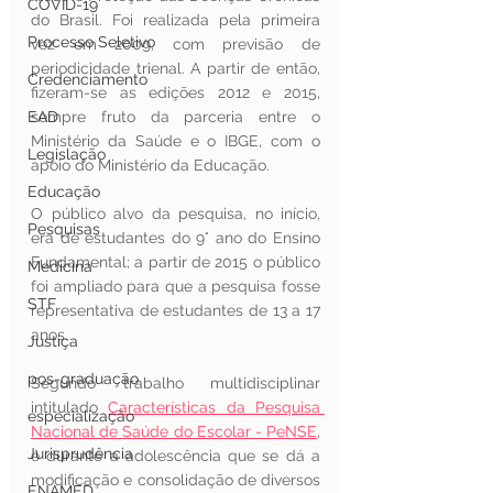
COVID-19
do Brasil. Foi realizada pela primeira 
Processo Seletivo
vez em 2009, com previsão de  
periodicidade trienal. A partir de então, 
Credenciamento
fizeram-se as edições 2012 e 2015, 
EAD
sempre fruto da parceria entre o 
Ministério da Saúde e o IBGE, com o 
Legislação
apoio do Ministério da Educação. 
Educação
O público alvo da pesquisa, no início, 
Pesquisas
era de estudantes do 9° ano do Ensino 
Fundamental; a partir de 2015 o público 
Medicina
foi ampliado para que a pesquisa fosse 
STF
representativa de estudantes de 13 a 17 
anos.  
Justiça
pos-graduação
Segundo trabalho multidisciplinar 
intitulado 
Características da Pesquisa 
especialização
Nacional de Saúde do Escolar - PeNSE
, 
Jurisprudência
é durante a adolescência que se dá a 
modificação e consolidação de diversos 
ENAMED