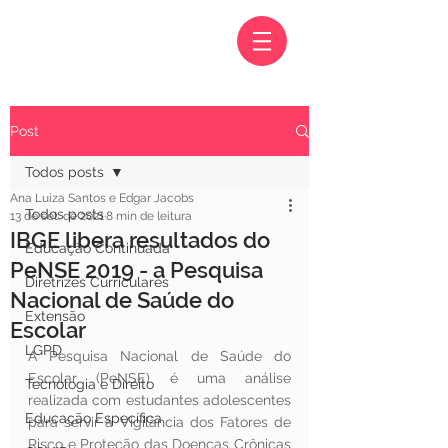
Post
Todos posts
Ana Luiza Santos e Edgar Jacobs
Todos posts
13 de set. de 2021
8 min de leitura
IBGE libera resultados do
Educação Continuada
PeNSE 2019 - a Pesquisa
Diretrizes Curriculares
Nacional de Saúde do
Extensão
Escolar
LGPD
A Pesquisa Nacional de Saúde do 
Escolar (PeNSE) é uma análise 
Tecnologia e Direito
realizada com estudantes adolescentes 
Educação Específica
para servir à Vigilância dos Fatores de 
Risco e Proteção das Doenças Crônicas 