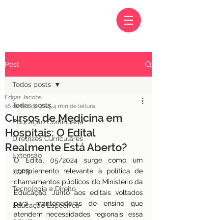
Post
Todos posts
Edgar Jacobs
Todos posts
16 de fev. de 2025
4 min de leitura
Cursos de Medicina em
Educação Continuada
Hospitais: O Edital
Diretrizes Curriculares
Realmente Está Aberto?
Extensão
O Edital 05/2024 surge como um 
complemento relevante à política de 
LGPD
chamamentos públicos do Ministério da 
Tecnologia e Direito
Educação. Junto aos editais voltados 
para mantenedoras de ensino que 
Educação Específica
atendem necessidades regionais, essa 