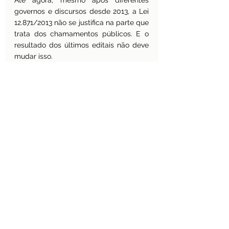
Até agora, mesmo após diferentes 
governos e discursos desde 2013, a Lei 
12.871/2013 não se justifica na parte que 
trata dos chamamentos públicos. E o 
resultado dos últimos editais não deve 
mudar isso.
Gostou deste texto? Faça parte de 
nossa lista de e-mail
 para receber 
regularmente materiais como este. 
Fazendo seu cadastro você também 
pode receber notícias sobre 
nossos 
cursos
, que oferecem informações 
atualizadas e metodologias adaptadas 
aos participantes.