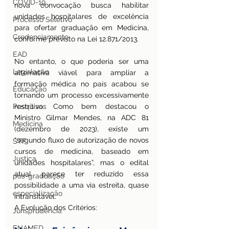
COVID-19
nova convocação busca habilitar 
unidades hospitalares de excelência 
Processo Seletivo
para ofertar graduação em Medicina, 
Credenciamento
conforme previsto na Lei 12.871/2013.
EAD
No entanto, o que poderia ser uma 
Legislação
alternativa viável para ampliar a 
formação médica no país acabou se 
Educação
tornando um processo excessivamente 
Pesquisas
restritivo. Como bem destacou o 
Ministro Gilmar Mendes, na ADC 81 
Medicina
(dezembro de 2023), existe um 
“segundo fluxo de autorização de novos 
STF
cursos de medicina, baseado em 
Justiça
unidades hospitalares”, mas o edital 
atual parece ter reduzido essa 
pos-graduação
possibilidade a uma via estreita, quase 
especialização
intransitável.
A Evolução dos Critérios: 
Jurisprudência
ENAMED