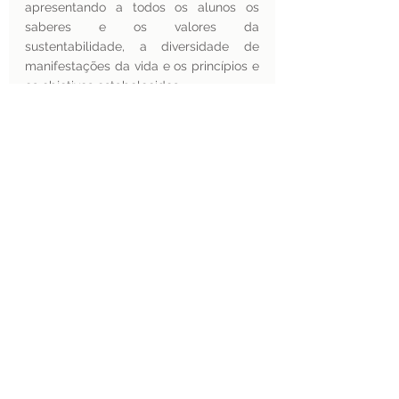
apresentando a todos os alunos os 
saberes e os valores da 
sustentabilidade, a diversidade de 
manifestações da vida e os princípios e 
os objetivos estabelecidos.
Enfim, vivemos um período da história 
marcado por uma maior preocupação 
com as questões referentes à defesa e 
proteção do meio ambiente natural, às 
mudanças climáticas e aos riscos 
socioambientais globais. 
É momento de reforçar o 
reconhecimento do papel 
transformador e emancipatório da 
Educação Ambiental, exigindo – nos 
termos das DCNs brasileiras - 
referenciais educacionais atualizados 
que levem em conta os dados da 