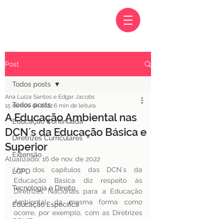
Post
Todos posts
Ana Luiza Santos e Edgar Jacobs
Todos posts
15 de nov. de 2022
6 min de leitura
A Educação Ambiental nas
Educação Continuada
DCN´s da Educação Básica e
Diretrizes Curriculares
Superior
Extensão
Atualizado:
16 de nov. de 2022
Um dos capítulos das DCN´s da 
LGPD
Educação Básica diz respeito às 
Tecnologia e Direito
Diretrizes Nacionais para a Educação 
Ambiental, da mesma forma como 
Educação Específica
ocorre, por exemplo, com as Diretrizes 