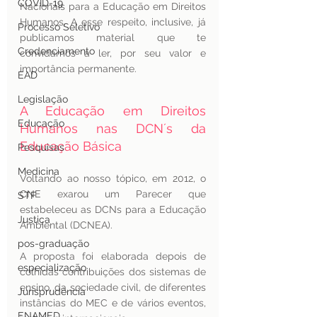
COVID-19
Nacionais para a Educação em Direitos 
Humanos. A esse respeito, inclusive, já 
Processo Seletivo
publicamos material que te 
Credenciamento
convidamos a ler, por seu valor e 
importância permanente. 
EAD
Legislação
A Educação em Direitos 
Educação
Humanos nas DCN´s da 
Educação Básica
Pesquisas
Medicina
Voltando ao nosso tópico, em 2012, o 
CNE exarou um Parecer que 
STF
estabeleceu as DCNs para a Educação 
Justiça
Ambiental (DCNEA). 
pos-graduação
A proposta foi elaborada depois de 
especialização
colhidas contribuições dos sistemas de 
ensino, da sociedade civil, de diferentes 
Jurisprudência
instâncias do MEC e de vários eventos, 
ENAMED