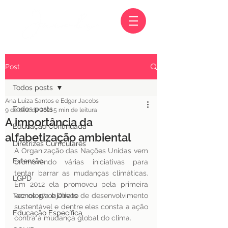
Post
Todos posts
Ana Luiza Santos e Edgar Jacobs
Todos posts
9 de dez. de 2021
5 min de leitura
A importância da
Educação Continuada
alfabetização ambiental
Diretrizes Curriculares
A Organização das Nações Unidas vem 
Extensão
promovendo várias iniciativas para 
tentar barrar as mudanças climáticas. 
LGPD
Em 2012 ela promoveu pela primeira 
Tecnologia e Direito
vez os 17 objetivos de desenvolvimento 
sustentável e dentre eles consta a ação 
Educação Específica
contra a mudança global do clima.