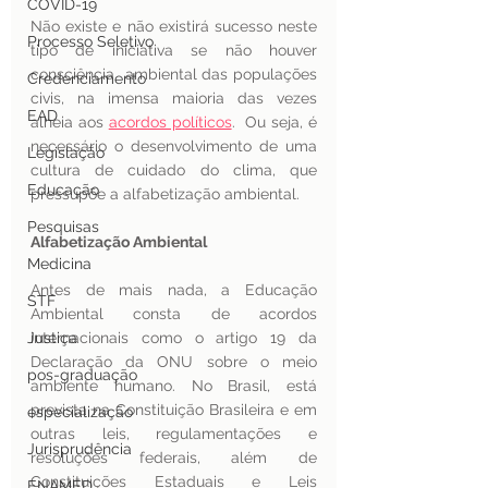
COVID-19
Não existe e não existirá sucesso neste 
Processo Seletivo
tipo de iniciativa se não houver 
consciência  ambiental das populações 
Credenciamento
civis, na imensa maioria das vezes 
EAD
alheia aos 
acordos políticos
.  Ou seja, é 
necessário o desenvolvimento de uma 
Legislação
cultura de cuidado do clima, que 
Educação
pressupõe a alfabetização ambiental.
Pesquisas
Alfabetização Ambiental 
Medicina
Antes de mais nada, a Educação 
STF
Ambiental consta de acordos 
Justiça
internacionais como o artigo 19 da 
Declaração da ONU sobre o meio 
pos-graduação
ambiente humano. No Brasil, está 
prevista na Constituição Brasileira e em 
especialização
outras leis, regulamentações e 
Jurisprudência
resoluções federais, além de 
Constituições Estaduais e Leis 
ENAMED