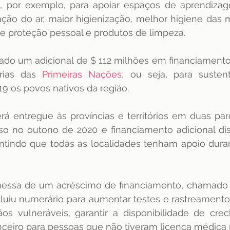
á, por exemplo, para apoiar espaços de aprendizag
ção do ar, maior higienização, melhor higiene das 
 proteção pessoal e produtos de limpeza.
do um adicional de $ 112 milhões em financiamento 
rias das 
Primeiras Nações
, ou seja, para susten
9 os povos nativos da região.
rá entregue às províncias e territórios em duas pa
o no outono de 2020 e financiamento adicional disp
rantindo que todas as localidades tenham apoio dura
essa de um acréscimo de financiamento, chamado
cluiu numerário para aumentar testes e rastreamento
dãos vulneráveis, garantir a disponibilidade de cre
anceiro para pessoas que não tiveram licença médica