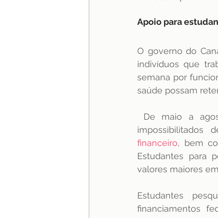
Apoio para estudan
O governo do Cana
indivíduos que tr
semana por funcioná
saúde possam reter
 De maio a agosto deste ano, alunos com dependentes, com deficiência ou 
impossibilitados
financeiro
, bem co
Estudantes para p
valores maiores em
Estudantes pesq
financiamentos fe