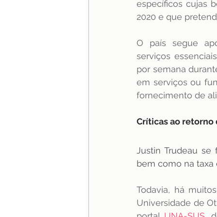
específicos cujas 
2020 e que pretend
O país segue apo
serviços essenciai
por semana durante
em serviços ou funç
fornecimento de al
Críticas ao retorno
Justin Trudeau se 
bem como na taxa de
Todavia, há muito
Universidade de Ott
portal 
UNA-SUS
, 