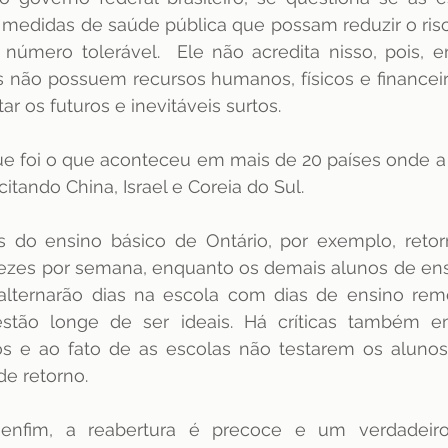
edidas de saúde pública que possam reduzir o risco
úmero tolerável.  Ele não acredita nisso, pois, em
s não possuem recursos humanos, físicos e financei
ar os futuros e inevitáveis surtos.
ue foi o que aconteceu em mais de 20 países onde a 
citando China, Israel e Coreia do Sul.
 do ensino básico de Ontário, por exemplo, retorn
vezes por semana, enquanto os demais alunos de ens
alternarão dias na escola com dias de ensino remo
stão longe de ser ideais. Há críticas também e
s e ao fato de as escolas não testarem os alunos 
e retorno. 
 enfim, a reabertura é precoce e um verdadeiro