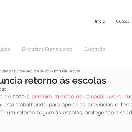
Início
Cursos
uada
Diretrizes Curriculares
Extensão
r Jacobs
7 de set. de 2020
6 min de leitura
to
Educação Específica
COVID-19
ncia retorno às escolas
2020
o de 2020 
nciamento
o primeiro ministro do Canadá, Justin Tr
EAD
Legislação
Educação
está trabalhando para apoiar as províncias e terri
tir um retorno seguro às escolas, protegendo a saúd
STF
Justiça
pos-graduação