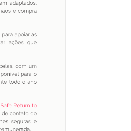
em adaptados, 
mãos e compra 
para apoiar as 
tar ações que 
rcelas, com um 
onível para o 
nte todo o ano 
 
Safe Return to 
 de contato do 
ches seguras e 
 remunerada.