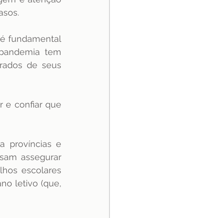
asos.
é fundamental 
pandemia tem 
rados de seus 
 e confiar que 
 províncias e 
sam assegurar 
hos escolares 
o letivo (que, 