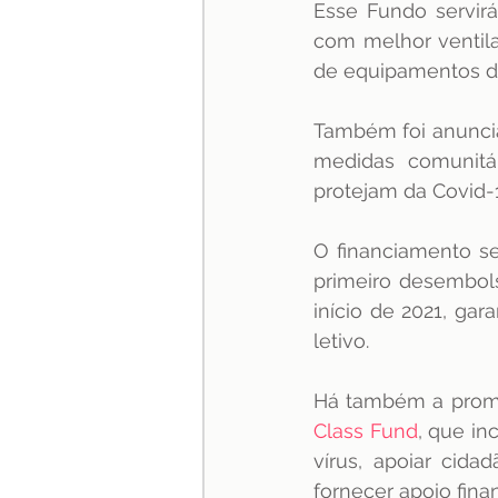
Esse Fundo servir
com melhor ventila
de equipamentos de
Também foi anuncia
medidas comunitá
protejam da Covid-1
O financiamento se
primeiro desembols
início de 2021, ga
letivo.
Há também a prom
Class Fund
, que in
vírus, apoiar cida
fornecer apoio fin