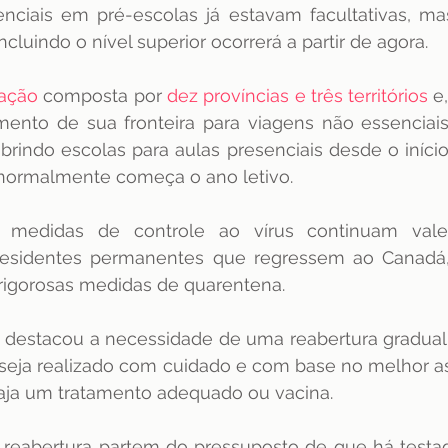
enciais em pré-escolas já estavam facultativas, ma
dência
ENAMED
avaliação
Avaliação
ncluindo o nível superior ocorrerá a partir de agora. 
ação
 composta por 
dez províncias e três territórios
 e
ento de sua fronteira para viagens não essenciais 
brindo escolas para aulas presenciais desde o iníci
normalmente começa o ano letivo.
 medidas de controle ao vírus continuam valen
esidentes permanentes que regressem ao Canadá,
 rigorosas medidas de quarentena. 
o destacou a necessidade de uma reabertura gradual
seja realizado com cuidado e com base no melhor a
 haja um tratamento adequado ou vacina.
 a reabertura partem do pressuposto de que há test