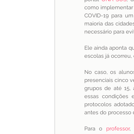
como implementar m
COVID-19 para um n
maioria das cidade
necessário para evit
Ele ainda aponta q
escolas já ocorreu, 
No caso, os alunos
presenciais cinco 
grupos de até 15, 
essas condições e
protocolos adotado
antes do processo d
Para o 
professor
,