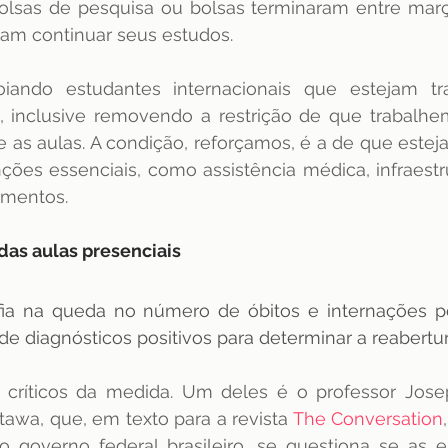
bolsas de pesquisa ou bolsas terminaram entre març
am continuar seus estudos. 
iando estudantes internacionais que estejam tr
s, inclusive removendo a restrição de que trabalhe
 as aulas. A condição, reforçamos, é a de que estej
ões essenciais, como assistência médica, infraestrut
imentos.
 das aulas presenciais 
fia na queda no número de óbitos e internações por
 diagnósticos positivos para determinar a reabertur
s críticos da medida. Um deles é o professor Jose
awa, que, em texto para a revista 
The Conversation
do governo federal brasileiro, se questiona se as e