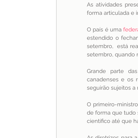
As atividades pres
especialização
Jurispru
forma articulada e i
O país é uma 
feder
estendido o fecham
setembro,  está rea
setembro, quando 
Grande parte das
canadenses e os r
seguirão sujeitos a
O primeiro-ministr
de forma que tudo 
científico até que
As diretrizes para