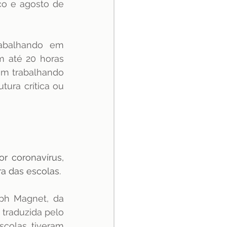
o e agosto de 
abalhando em 
m até 20 horas 
am trabalhando 
ura crítica ou 
 coronavírus, 
a das escolas. 
ph Magnet, da 
, traduzida pelo 
scolas tiveram 