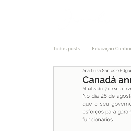
Todos posts
Educação Contin
Ana Luiza Santos e Edga
LGPD
Tecnologia e Direi
Canadá anu
Atualizado:
7 de set. de 
Processo Seletivo
No dia 26 de agost
Crede
que o seu governo 
esforços para garan
Pesquisas
Medicina
funcionários. 