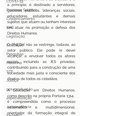
COVID-19
a princípio, é destinado a servidores, 
Processo Seletivo
gestores públicos, lideranças sociais, 
educadores, estudantes e demais 
Credenciamento
sujeitos que atuem ou tenham interesse 
EAD
em atuar na promoção e defesa dos 
Direitos Humanos.
Legislação
O PNEDH não se restringe, todavia, ao 
Educação
setor público. Ele pode (e deve) 
Pesquisas
alcançar e envolver todos os atores 
sociais, incluindo as IES privadas, 
Medicina
contribuindo para a construção de uma 
STF
sociedade mais justa e consciente dos 
direitos de todos os cidadãos.
Justiça
pos-graduação
A Educação em Direitos Humanos, 
como descrito na própria Portaria 1314,  
especialização
é compreendida como o processo 
Jurisprudência
sistemático e multidimensional, 
orientador da formação integral de 
ENAMED