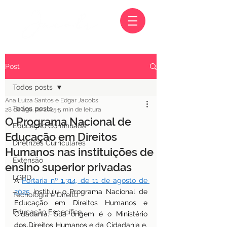
Post
Todos posts
Ana Luiza Santos e Edgar Jacobs
Todos posts
28 de ago. de 2025
5 min de leitura
O Programa Nacional de
Educação Continuada
Educação em Direitos
Diretrizes Curriculares
Humanos nas instituições de
Extensão
ensino superior privadas
LGPD
A 
Portaria nº 1.314, de 11 de agosto de 
2025
 instituiu o Programa Nacional de 
Tecnologia e Direito
Educação em Direitos Humanos e 
Educação Específica
Cidadania. Sua origem é o Ministério 
dos Direitos Humanos e da Cidadania e, 