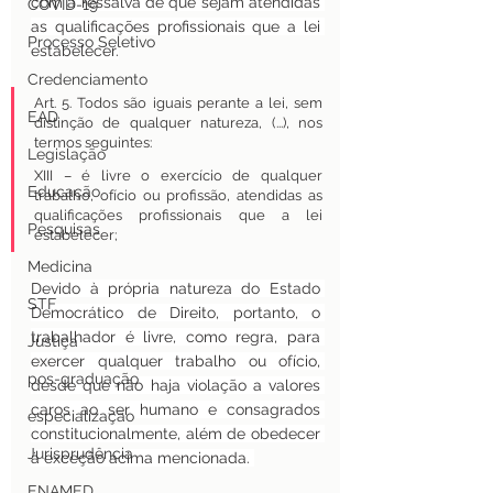
com a ressalva de que sejam atendidas 
COVID-19
as qualificações profissionais que a lei 
Processo Seletivo
estabelecer.
Credenciamento
Art. 5. Todos são iguais perante a lei, sem 
EAD
distinção de qualquer natureza, (...), nos 
termos seguintes:
Legislação
XIII – é livre o exercício de qualquer 
Educação
trabalho, ofício ou profissão, atendidas as 
qualificações profissionais que a lei 
Pesquisas
estabelecer;
Medicina
Devido à própria natureza do Estado 
STF
Democrático de Direito, portanto, o 
trabalhador é livre, como regra, para 
Justiça
exercer qualquer trabalho ou ofício, 
pos-graduação
desde que não haja violação a valores 
caros ao ser humano e consagrados 
especialização
constitucionalmente, além de obedecer 
Jurisprudência
à exceção acima mencionada. 
ENAMED