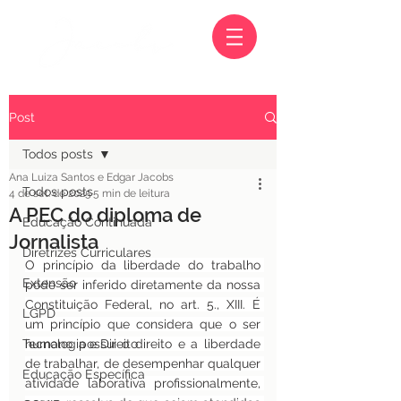
Post
Todos posts
Ana Luiza Santos e Edgar Jacobs
Todos posts
4 de set. de 2025
5 min de leitura
A PEC do diploma de
Educação Continuada
Jornalista
Diretrizes Curriculares
O princípio da liberdade do trabalho 
Extensão
pode ser inferido diretamente da nossa 
Constituição Federal, no art. 5., XIII. É 
LGPD
um princípio que considera que o ser 
Tecnologia e Direito
humano possui o direito e a liberdade 
de trabalhar, de desempenhar qualquer 
Educação Específica
atividade laborativa profissionalmente, 