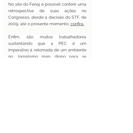
No site do Fenaj é possível conferir uma 
retrospectiva de suas ações no 
Congresso, desde a decisão do STF, de 
2009, até o presente momento; 
confira.
Enfim, são muitos trabalhadores 
sustentando que a PEC é um 
imperativo à retomada de um ambiente 
no Jornalismo mais digno para se 
trabalhar. Entendemos que o debate 
seja bem vindo.   
A PEC tem o apoio da Associação 
Brasileira de Ensino de Jornalismo 
(Abej), Associação Brasileira de 
Imprensa (ABI), Associação Brasileira 
dos Jornalistas de Turismo (Abrajet 
Nacional), Conselho Regional dos 
Profissionais de Relações Públicas 
(Conrerp6) e Associação Brasileira de 