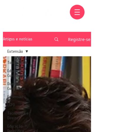
Registre-se
Artigos e notícias
Extensão
Todos posts
Educação
Continuada
Diretrizes
Curriculares
Extensão
LGPD
Tecnologia e
Direito
Educação
Específica