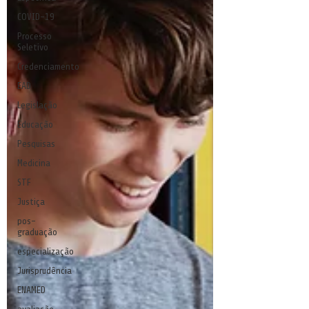
COVID-19
Processo
Seletivo
Credenciamento
EAD
Legislação
Educação
Pesquisas
Medicina
STF
Justiça
pos-
graduação
especialização
Jurisprudência
ENAMED