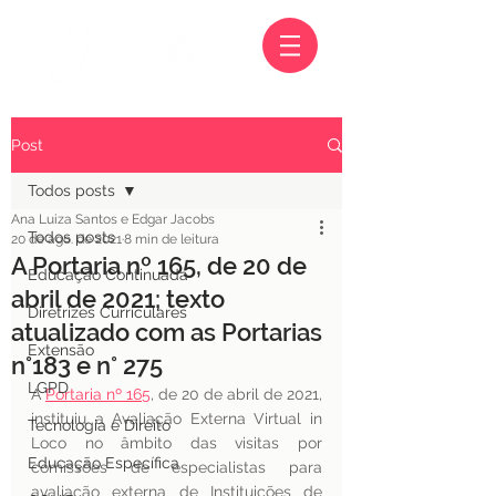
Post
Todos posts
Ana Luiza Santos e Edgar Jacobs
Todos posts
20 de ago. de 2021
8 min de leitura
A Portaria nº 165, de 20 de
Educação Continuada
abril de 2021; texto
Diretrizes Curriculares
atualizado com as Portarias
Extensão
n°183 e n° 275
LGPD
A 
Portaria nº 165
, de 20 de abril de 2021, 
instituiu a Avaliação Externa Virtual in 
Tecnologia e Direito
Loco no âmbito das visitas por 
Educação Específica
comissões de especialistas para 
avaliação externa de Instituições de 