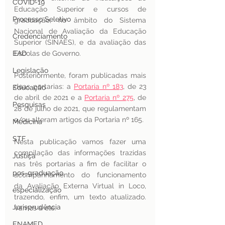
COVID-19
Educação Superior e cursos de 
Processo Seletivo
graduação, no âmbito do Sistema 
Nacional de Avaliação da Educação 
Credenciamento
Superior (SINAES), e da avaliação das 
EAD
Escolas de Governo.
Legislação
Posteriormente, foram publicadas mais 
duas portarias: a 
Portaria nº 183
, de 23 
Educação
de abril de 2021 e a 
Portaria nº 275
, de 
Pesquisas
28 de julho de 2021, que regulamentam 
e/ou alteram artigos da Portaria nº 165.
Medicina
STF
Nesta publicação vamos fazer uma 
compilação das informações trazidas 
Justiça
nas três portarias a fim de facilitar o 
pos-graduação
acompanhamento do funcionamento 
da Avaliação Externa Virtual in Loco, 
especialização
trazendo, enfim, um texto atualizado. 
Jurisprudência
Vamos a ele. 
ENAMED