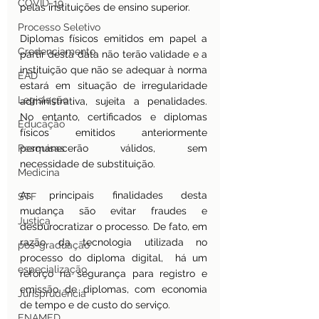
COVID-19
pelas instituições de ensino superior.
Processo Seletivo
Diplomas físicos emitidos em papel a 
Credenciamento
partir desta data não terão validade e a 
instituição que não se adequar à norma 
EAD
estará em situação de irregularidade 
Legislação
administrativa, sujeita a penalidades. 
No entanto, certificados e diplomas 
Educação
físicos emitidos anteriormente 
Pesquisas
permanecerão válidos, sem 
necessidade de substituição.  
Medicina
As principais finalidades desta 
STF
mudança são evitar fraudes e 
Justiça
desburocratizar o processo. De fato, em 
razão da tecnologia utilizada no 
pos-graduação
processo do diploma digital,  há um 
especialização
reforço na segurança para registro e 
emissão de diplomas, com economia 
Jurisprudência
de tempo e de custo do serviço.
ENAMED