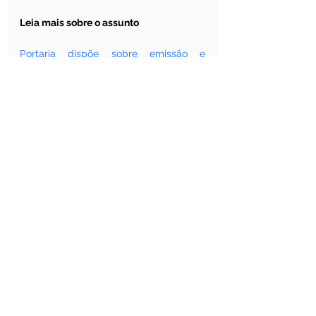
Leia mais sobre o assunto 
Portaria dispõe sobre emissão e 
registro de diplomas digitais
Questões práticas sobre o diploma 
digital
Gostou deste texto? Faça parte de 
nossa lista de e-mail
 para receber 
regularmente materiais como este. 
Fazendo seu cadastro você também 
pode receber mais informações sobre 
nossos cursos
, que oferecem 
informações atualizadas e 
metodologias adaptadas aos 