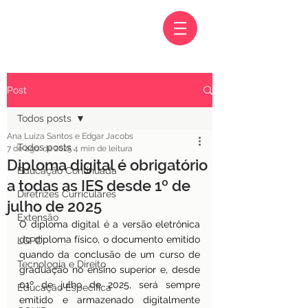
Post
Todos posts
Ana Luiza Santos e Edgar Jacobs
Todos posts
7 de ago. de 2025
4 min de leitura
Diploma digital é obrigatório
Educação Continuada
a todas as IES desde 1º de
Diretrizes Curriculares
julho de 2025
Extensão
O diploma digital é a versão eletrônica 
do diploma físico, o documento emitido 
LGPD
quando da conclusão de um curso de 
Tecnologia e Direito
graduação no ensino superior e, desde 
01º de julho de 2025, será sempre 
Educação Específica
emitido e armazenado digitalmente 