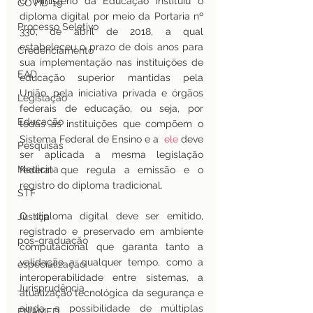
O Ministério da Educação instituiu o 
COVID-19
diploma digital por meio da Portaria nº 
Processo Seletivo
330, de abril de 2018, a qual 
estabeleceu o prazo de dois anos para 
Credenciamento
sua implementação nas instituições de 
EAD
educação superior mantidas pela 
União, pela iniciativa privada e órgãos 
Legislação
federais de educação, ou seja, por 
Educação
todas as instituições que compõem o 
Sistema Federal de Ensino e a  
ele
deve 
Pesquisas
ser aplicada a mesma legislação 
Medicina
federal que regula a emissão e o 
registro do diploma tradicional.
STF
O diploma digital deve ser emitido, 
Justiça
registrado e preservado em ambiente 
pos-graduação
computacional que garanta tanto a 
validação a qualquer tempo, como a 
especialização
interoperabilidade entre sistemas, a 
Jurisprudência
atualização tecnológica da segurança e 
ainda a possibilidade de múltiplas 
ENAMED