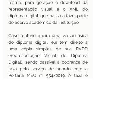
restrito para geração e download da 
representação visual e o XML do 
diploma digital, que passa a fazer parte 
do acervo acadêmico da instituição. 
Caso o aluno queira uma versão física 
do diploma digital, ele tem direito a 
uma cópia simples de sua RVDD 
(
Representação Visual do Diploma 
Digital), sendo 
passível a cobrança de 
taxa pelo serviço de acordo com a 
Porta
ria MEC nº 554/2019. A taxa é 
apenas pela versão física; a emissão e o 
registro do diploma digital estão 
incluídos nos serviços educacionais 
prestados, não ensejando a cobrança 
de qualquer valor extra. Ainda, o aluno 
deve ficar ciente de que a cópia não é o 
seu diploma e, sim, uma interface para 
onde está armazenado seu Diploma 