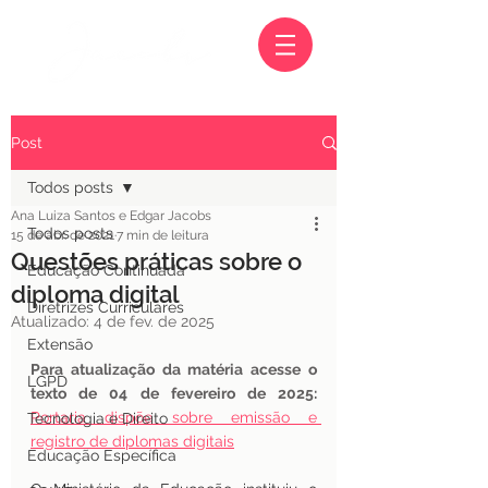
Post
Todos posts
Ana Luiza Santos e Edgar Jacobs
Todos posts
15 de abr. de 2021
7 min de leitura
Questões práticas sobre o
Educação Continuada
diploma digital
Diretrizes Curriculares
Atualizado:
4 de fev. de 2025
Extensão
Para atualização da matéria acesse o 
LGPD
texto de 04 de fevereiro de 2025: 
Portaria dispõe sobre emissão e 
Tecnologia e Direito
registro de diplomas digitais
Educação Específica