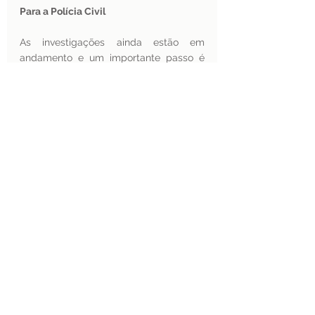
Para a Polícia Civil 
As investigações ainda estão em 
andamento e um importante passo é 
descobrir o responsável ou 
responsáveis pelas falsificações. De 
qualquer forma, a 
Polícia Civil do 
Estado de Goiás
 informou que avançará 
nas apurações para identificar outros 
universitários que eventualmente 
estejam com documentos falsos 
frequentando faculdades brasileiras 
para que possam ser 
responsabilizados.
Até agora os que já foram identificados 
serão indiciados pelos crimes de 
falsidade ideológica, uso de documento 
falso, associação criminosa e perigo à 
vida ou saúde de outrem e ainda 