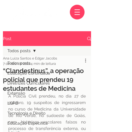
Post
Todos posts
Ana Luiza Santos e Edgar Jacobs
Todos posts
7 de dez. de 2021
4 min de leitura
“Clandestinus”, a operação
Educação Continuada
policial que prendeu 19
Diretrizes Curriculares
estudantes de Medicina
Extensão
A Polícia Civil prendeu, no dia 27 de 
outubro, 19 suspeitos de ingressarem 
LGPD
no curso de Medicina da Universidade 
Tecnologia e Direito
de Rio Verde, no sudoeste de Goiás, 
com históricos escolares falsos no 
Educação Específica
processo de transferência externa, ou 