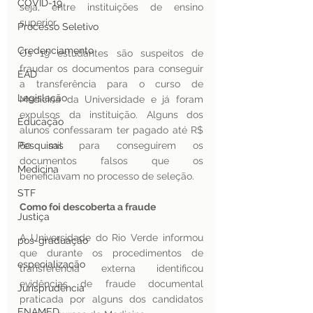
COVID-19
seja, entre instituições de ensino 
superior. 
Processo Seletivo
Credenciamento
Os 19 estudantes são suspeitos de 
fraudar os documentos para conseguir 
EAD
a transferência para o curso de 
Legislação
Medicina da Universidade e já foram 
expulsos da instituição. Alguns dos 
Educação
alunos confessaram ter pagado até R$ 
Pesquisas
60 mil para conseguirem os 
documentos falsos que os 
Medicina
beneficiavam no processo de seleção.
STF
Como foi descoberta a fraude
Justiça
A Universidade do Rio Verde informou 
pos-graduação
que durante os procedimentos de 
especialização
transferência externa identificou 
evidências de fraude documental 
Jurisprudência
praticada por alguns dos candidatos 
ENAMED