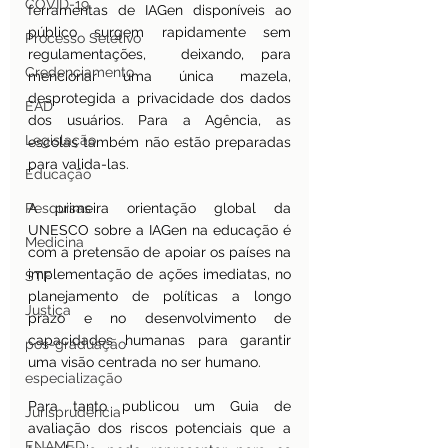
COVID-19
ferramentas de IAGen disponíveis ao 
público surgem rapidamente sem 
Processo Seletivo
regulamentações,  deixando, para 
Credenciamento
mencionar uma única mazela, 
desprotegida a privacidade dos dados 
EAD
dos usuários. Para a Agência, as 
Legislação
escolas também não estão preparadas 
para valida-las.
Educação
Pesquisas
A primeira orientação global da 
UNESCO sobre a IAGen na educação é 
Medicina
com a pretensão de apoiar os países na 
implementação de ações imediatas, no 
STF
planejamento de políticas a longo 
Justiça
prazo e no desenvolvimento de 
capacidades humanas para garantir 
pos-graduação
uma visão centrada no ser humano.
especialização
Para tanto publicou um Guia de 
Jurisprudência
avaliação dos riscos potenciais que a 
ENAMED