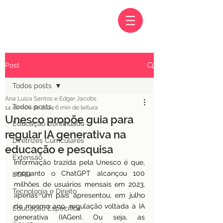
Post
Todos posts
Ana Luiza Santos e Edgar Jacobs
Todos posts
14 de nov. de 2024
6 min de leitura
Unesco propõe guia para
Educação Continuada
regular IA generativa na
Diretrizes Curriculares
educação e pesquisa
Extensão
Informação trazida pela Unesco é que, 
enquanto o ChatGPT alcançou 100 
LGPD
milhões de usuários mensais em 2023, 
Tecnologia e Direito
apenas um país apresentou, em julho 
do mesmo ano, regulação voltada à IA 
Educação Específica
generativa (IAGen). Ou seja, as 