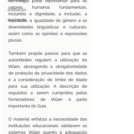
tecnologia pode representar para os 
valores humanos fundamentais, 
avaliação
incluindo a dignidade, a inclusão, a 
Avaliação
equidade, a igualdade de gênero e as 
diversidades linguísticas e culturais, 
assim como as opiniões e expressões 
plurais.
Também propõe passos para que as 
autoridades regulem a utilização da 
IAGen, abrangendo a obrigatoriedade 
de proteção da privacidade dos dados 
e a consideração de limite de idade 
para sua utilização. A descrição de 
requisitos a serem cumpridos pelos 
fornecedores de IAGen é parte 
importante do Guia.
O material enfatiza a necessidade das 
instituições educacionais validarem os 
sistemas IAGen quanto à adequação 