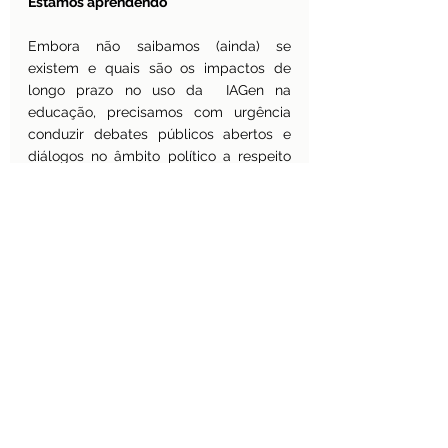
Estamos aprendendo
Embora não saibamos (ainda) se 
existem e quais são os impactos de 
longo prazo no uso da  IAGen na 
educação, precisamos com urgência 
conduzir debates públicos abertos e 
diálogos no âmbito político a respeito 
do tema.
É que  a maioria dos países está 
adotando a IAGen na educação – ainda 
que de forma inicial – e devemos 
garantir um uso da IA centrado no ser 
humano.
Debates inclusivos envolvendo governo, 
setor privado e outros parceiros devem 
servir para reunir ideias e contribuições 
para a atualização progressiva de 
regulamentações e políticas.