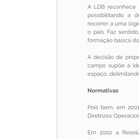
A LDB reconhece a 
possibilitando a 
recorrer a uma lóg
o país. Faz senti
formação básica do 
A decisão de propo
campo supõe a iden
espaço, delimitando
Normativas
Pois bem, em 2001
Diretrizes Operaci
Em 2002 a Resoluç