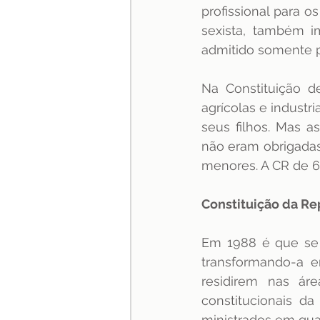
profissional para o
sexista, também i
admitido somente pa
Na Constituição d
agrícolas e industr
seus filhos. Mas as
não eram obrigadas
menores. A CR de 6
Constituição da Re
Em 1988 é que se 
transformando-a e
residirem nas áre
constitucionais d
ministrados em qual