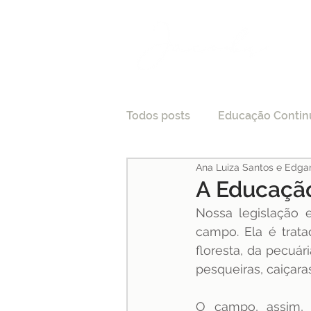
Todos posts
Educação Contin
Ana Luiza Santos e Edga
LGPD
Tecnologia e Direi
A Educação
Nossa legislação 
Processo Seletivo
Crede
campo. Ela é trata
floresta, da pecuár
pesqueiras, caiçaras,
Pesquisas
Medicina
O campo, assim,