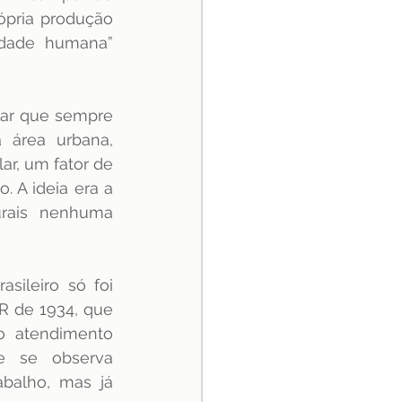
pria produção 
edade humana” 
ar que sempre 
área urbana, 
r, um fator de 
 A ideia era a 
rais nenhuma 
sileiro só foi 
R de 1934, que 
o atendimento 
e se observa 
balho, mas já 