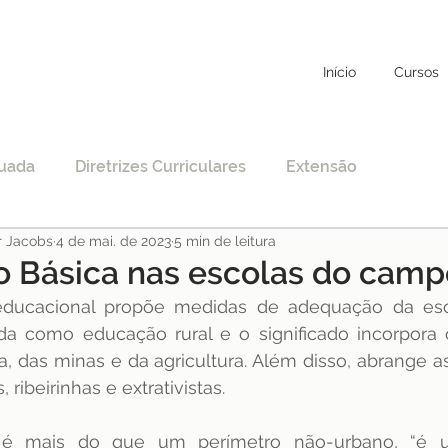
Início
Cursos
uada
Diretrizes Curriculares
Extensão
r Jacobs
4 de mai. de 2023
5 min de leitura
to
Educação Específica
COVID-19
 Básica nas escolas do camp
educacional propõe medidas de adequação da esc
nciamento
EAD
Legislação
Educação
da como educação rural e o significado incorpora 
ia, das minas e da agricultura. Além disso, abrange 
 ribeirinhas e extrativistas. 
STF
Justiça
pos-graduação
 é mais do que um perímetro não-urbano, “é 