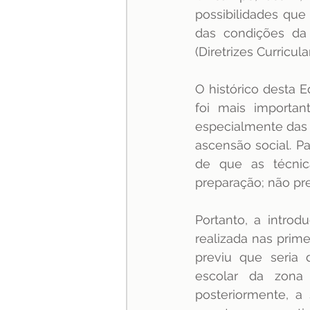
possibilidades qu
especialização
Jurispru
das condições da 
(Diretrizes Curricu
O histórico desta 
foi mais importan
especialmente das c
ascensão social. Pa
de que as técnic
preparação; não p
Portanto, a introd
realizada nas prim
previu que seria 
escolar da zona
posteriormente, a