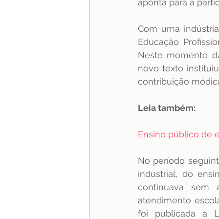
aponta para a partic
Com uma indústria 
Educação Profissio
Neste momento da h
novo texto institu
contribuição módica
Leia também:
Ensino público de 
No período seguint
industrial, do ens
continuava sem a
atendimento escola
foi publicada a L