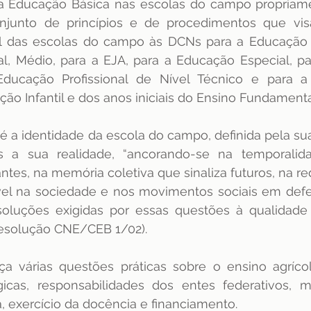
a Educação Básica nas escolas do campo propriamen
junto de princípios e de procedimentos que vis
nal das escolas do campo às DCNs para a Educação In
, Médio, para a EJA, para a Educação Especial, pa
Educação Profissional de Nível Técnico e para 
o Infantil e dos anos iniciais do Ensino Fundamenta
é a identidade da escola do campo, definida pela sua
s a sua realidade, “ancorando-se na temporalid
ntes, na memória coletiva que sinaliza futuros, na red
vel na sociedade e nos movimentos sociais em defes
oluções exigidas por essas questões à qualidade s
(Resolução CNE/CEB 1/02).
a várias questões práticas sobre o ensino agrícola
icas, responsabilidades dos entes federativos, 
 exercício da docência e financiamento. 