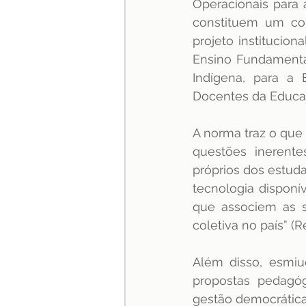
Operacionais para 
constituem um con
projeto institucio
Ensino Fundamental
Indígena, para a 
Docentes da Educaçã
A norma traz o que 
questões inerente
próprios dos estuda
tecnologia disponí
que associem as s
coletiva no país” 
Além disso, esmiuç
propostas pedagóg
gestão democrática,