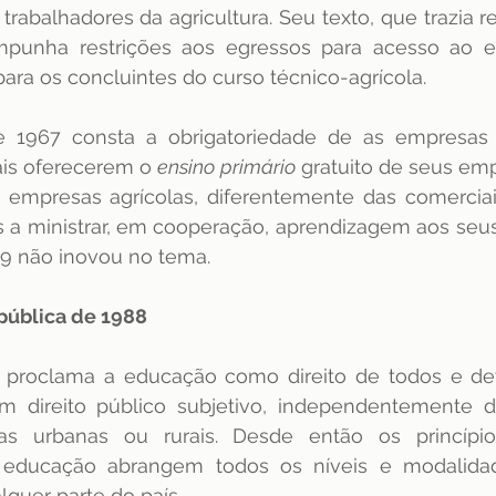
s trabalhadores da agricultura. Seu texto, que trazia 
mpunha restrições aos egressos para acesso ao ens
ra os concluintes do curso técnico-agrícola. 
e 1967 consta a obrigatoriedade de as empresas 
iais oferecerem o 
ensino primário
 gratuito de seus em
 empresas agrícolas, diferentemente das comerciais 
 a ministrar, em cooperação, aprendizagem aos seus
9 não inovou no tema. 
pública de 1988
proclama a educação como direito de todos e dev
m direito público subjetivo, independentemente d
as urbanas ou rurais. Desde então os princípio
a educação abrangem todos os níveis e modalida
quer parte do país. 