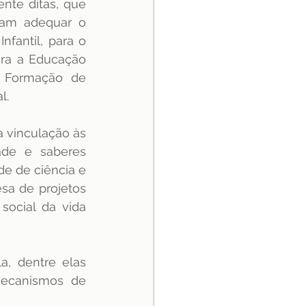
te ditas, que 
am adequar o 
fantil, para o 
ra a Educação 
a Formação de 
l.
 vinculação às 
ade e saberes 
e de ciência e 
a de projetos 
ocial da vida 
, dentre elas 
mecanismos de 