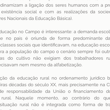
e dinamizam a ligação dos seres humanos com a pró
dência
ENAMED
avaliação
Avaliação
existência social e com as realizações da soci
lares Nacionais da Educação Básica). 
Educação no Campo é interessante: a demanda escol
te no país é oriunda de forma predominante da 
lasses sociais que identificavam, na educação escola
ra a população do campo o cenário sempre foi outro.
as do cultivo não exigiam dos trabalhadores ru
recisavam nem mesmo da alfabetização.
ução da educação rural no ordenamento jurídico bra
eiras décadas do século XX, mais precisamente na C
de responsabilidade da União o financiamento d
 rural. Naquele momento, ao contrário do qu
 situação rural não é integrada como forma de tra