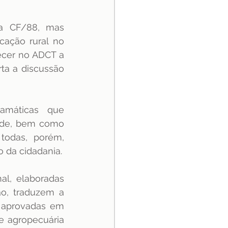
a CF/88, mas 
ação rural no 
ecer no ADCT a 
ta a discussão 
amáticas que 
ade, bem como 
odas, porém, 
 da cidadania.
al, elaboradas 
, traduzem a 
 aprovadas em 
e agropecuária 