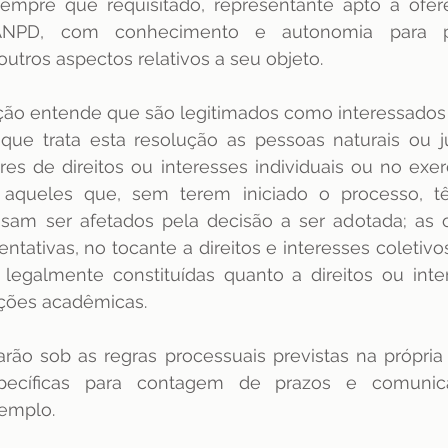
, sempre que requisitado, representante apto a ofer
NPD, com conhecimento e autonomia para pre
utros aspectos relativos a seu objeto.
ção entende que são legitimados como interessados 
 que trata esta resolução as pessoas naturais ou ju
res de direitos ou interesses individuais ou no exercí
 aqueles que, sem terem iniciado o processo, tê
sam ser afetados pela decisão a ser adotada; as o
ntativas, no tocante a direitos e interesses coletivos
legalmente constituídas quanto a direitos ou inter
uições acadêmicas.
rão sob as regras processuais previstas na própria 
pecíficas para contagem de prazos e comunic
emplo. 