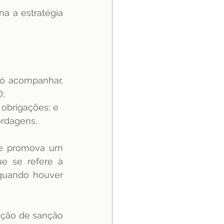
a a estratégia 
ó acompanhar, 
; 
 obrigações; e 
rdagens. 
ue promova um 
e se refere à 
quando houver 
ação de sanção 