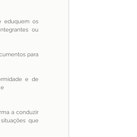
e eduquem os 
ntegrantes ou 
ocumentos para 
ormidade e de 
 e
ma a conduzir 
situações que 