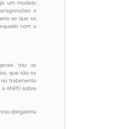
ja: um modelo 
ansgressões à 
era-se que os 
equado com o 
ais, traz as 
s, que são os 
 no tratamento 
 à ANPD sobre 
ia obrigatória 