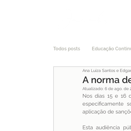
Todos posts
Educação Contin
Ana Luiza Santos e Edga
LGPD
Tecnologia e Direi
A norma de
Atualizado:
6 de ago. de 
Processo Seletivo
Nos dias 15 e 16 d
Crede
especificamente s
aplicação de sançõe
Pesquisas
Medicina
Esta audiência pú