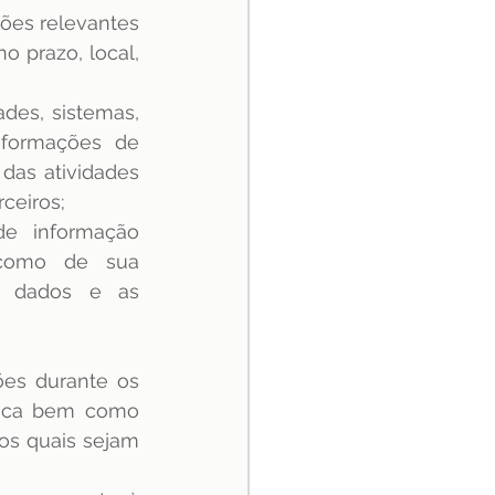
ões relevantes 
 prazo, local, 
ades, sistemas, 
formações de 
das atividades 
ceiros;
e informação 
como de sua 
os dados e as 
es durante os 
fica bem como 
os quais sejam 