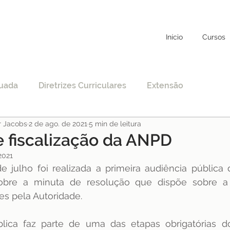
Início
Cursos
uada
Diretrizes Curriculares
Extensão
r Jacobs
2 de ago. de 2021
5 min de leitura
to
Educação Específica
COVID-19
 fiscalização da ANPD
2021
e julho foi realizada a primeira audiência pública
nciamento
EAD
Legislação
Educação
obre a minuta de resolução que dispõe sobre a f
s pela Autoridade. 
STF
Justiça
pos-graduação
blica faz parte de uma das etapas obrigatórias d