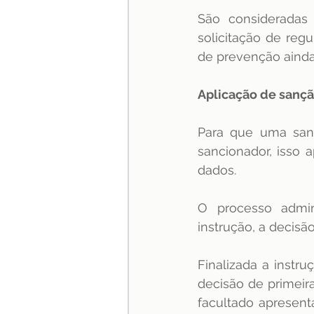
São consideradas 
solicitação de reg
de prevenção ainda
Aplicação de sanç
Para que uma sançã
sancionador, isso 
dados.
O processo admin
instrução, a decisã
Finalizada a instru
decisão de primeir
facultado apresent