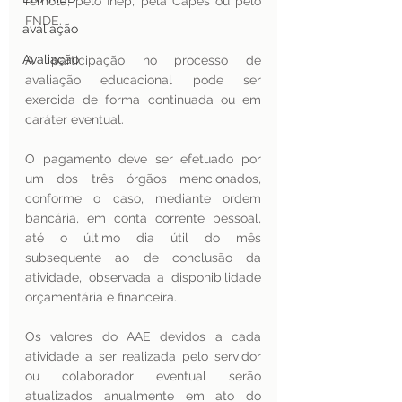
remota, pelo Inep, pela Capes ou pelo 
FNDE.
avaliação
Avaliação
A participação no processo de 
avaliação educacional pode ser 
exercida de forma continuada ou em 
caráter eventual.
O pagamento deve ser efetuado por 
um dos três órgãos mencionados, 
conforme o caso, mediante ordem 
bancária, em conta corrente pessoal, 
até o último dia útil do mês 
subsequente ao de conclusão da 
atividade, observada a disponibilidade 
orçamentária e financeira.
Os valores do AAE devidos a cada 
atividade a ser realizada pelo servidor 
ou colaborador eventual serão 
atualizados anualmente em ato do 