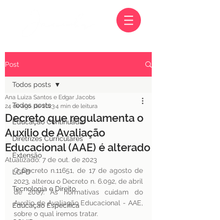
Post
Todos posts
Ana Luiza Santos e Edgar Jacobs
Todos posts
24 de ago. de 2023
4 min de leitura
Decreto que regulamenta o
Educação Continuada
Auxílio de Avaliação
Diretrizes Curriculares
Educacional (AAE) é alterado
Extensão
Atualizado:
7 de out. de 2023
O Decreto n.11651, de 17 de agosto de 
LGPD
2023, alterou o Decreto n. 6.092, de abril 
Tecnologia e Direito
de 2007. As normativas cuidam do 
Auxílio de Avaliação Educacional - AAE, 
Educação Específica
sobre o qual iremos tratar.