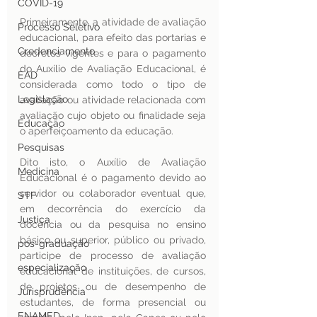
COVID-19
Primeiramente, a atividade de avaliação 
Processo Seletivo
educacional, para efeito das portarias e 
Credenciamento
decretos vigentes e para o pagamento 
do Auxílio de Avaliação Educacional, é 
EAD
considerada como todo o tipo de 
Legislação
avaliação ou atividade relacionada com 
avaliação cujo objeto ou finalidade seja 
Educação
o aperfeiçoamento da educação. 
Pesquisas
Dito isto, o Auxílio de Avaliação 
Medicina
Educacional é o pagamento devido ao 
servidor ou colaborador eventual que, 
STF
em decorrência do exercício da 
Justiça
docência ou da pesquisa no ensino 
básico ou superior, público ou privado, 
pos-graduação
participe de processo de avaliação 
especialização
educacional de instituições, de cursos, 
de projetos ou de desempenho de 
Jurisprudência
estudantes, de forma presencial ou 
ENAMED