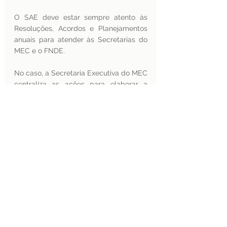
O SAE deve estar sempre atento às 
Resoluções, Acordos e Planejamentos 
anuais para atender às Secretarias do 
MEC e o FNDE.
No caso, a Secretaria Executiva do MEC 
centraliza as ações para elaborar a 
resolução que sustentará legalmente 
as características do uso do AAE e, ao 
fim, o FNDE realiza o pagamento de 
todos os auxílios autorizados pelas 
Secretarias de Educação do MEC.
Enfim, a alteração no Decreto que 
regulamenta o AAE foi muito bem 
recebida pela comunidade de interesse 
e torna evidente a importância e a 
relevância do trabalho a distância; 
agora e sempre. 