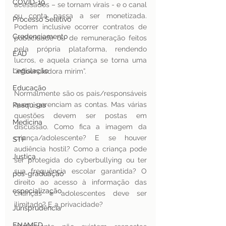
COVID-19
acessados – se tornam virais - e o canal 
ou conta passa a ser monetizada.  
Processo Seletivo
Podem inclusive ocorrer contratos de 
Credenciamento
publicidade ou de remuneração feitos 
pela própria plataforma, rendendo 
EAD
lucros, e aquela criança se torna uma 
Legislação
“influenciadora mirim”.
Educação
Normalmente são os pais/responsáveis 
quem gerenciam as contas. Mas várias 
Pesquisas
questões devem ser postas em 
Medicina
discussão. Como fica a imagem da 
criança/adolescente? E se houver 
STF
audiência hostil? Como a criança pode 
Justiça
ser protegida do cyberbullying ou ter 
sua frequência escolar garantida? O 
pos-graduação
direito ao acesso à informação das 
especialização
crianças e adolescentes deve ser 
ilimitado? E a privacidade? 
Jurisprudência
ENAMED