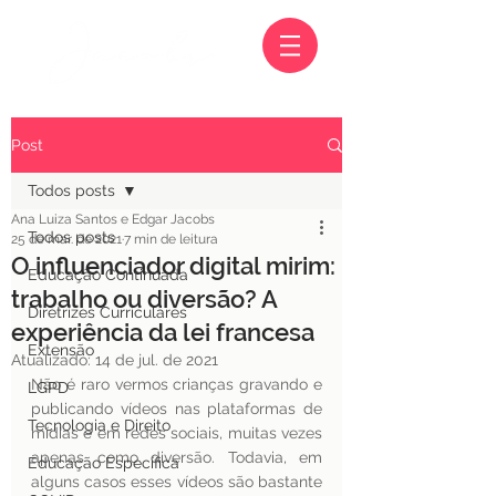
Post
Todos posts
Ana Luiza Santos e Edgar Jacobs
Todos posts
25 de mar. de 2021
7 min de leitura
O influenciador digital mirim:
Educação Continuada
trabalho ou diversão? A
Diretrizes Curriculares
experiência da lei francesa
Extensão
Atualizado:
14 de jul. de 2021
Não é raro vermos crianças gravando e 
LGPD
publicando vídeos nas plataformas de 
Tecnologia e Direito
mídias e em redes sociais, muitas vezes 
apenas como diversão. Todavia, em 
Educação Específica
alguns casos esses vídeos são bastante 