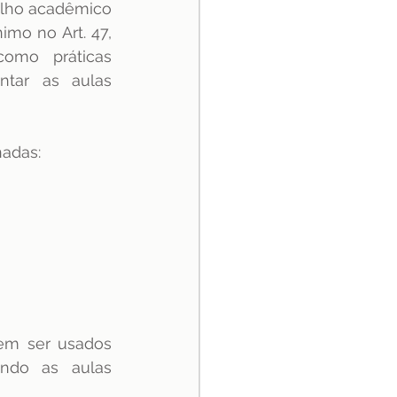
lho acadêmico 
mo no Art. 47, 
omo práticas 
tar as aulas 
nadas:
em ser usados 
ndo as aulas 