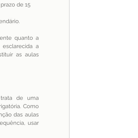
prazo de 15 
endário.
ente quanto a 
esclarecida a 
tuir as aulas 
trata  de  uma  
gatória. Como 
nção das aulas 
equência, usar 