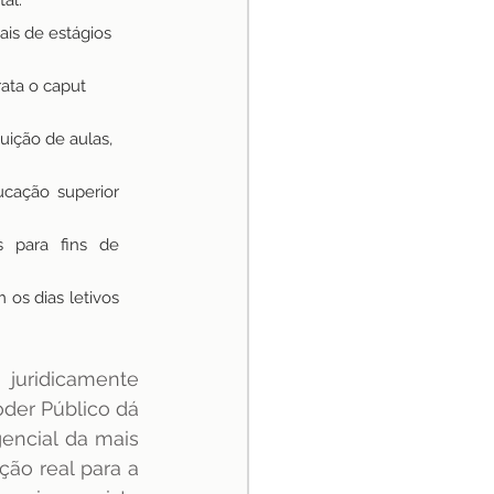
al.
nais de estágios 
rata o caput 
uição de aulas, 
ucação superior 
 para fins de 
os dias letivos 
juridicamente 
der Público dá 
ncial da mais 
o real para a 