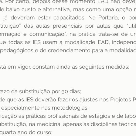
. Por certo, depois desse momento EAD não deve m
baixo custo e alternativa, mas como uma opção rea
já deveriam estar capacitados. Na Portaria, o pont
tituição” das aulas presenciais por aulas que “uti
ormação e comunicação”, na prática trata-se de um
que todas as IES usem a modalidade EAD, indepen
s pedagógicos e de credenciamento para a modalidad
stá em vigor, constam ainda as seguintes medidas:
azo da substituição por 30 dias;
e que as IES deverão fazer os ajustes nos Projetos 
, especialmente nas metodologias;
cação às práticas profissionais de estágios e de labor
bstituição, na medicina, apenas às disciplinas teóric
quarto ano do curso;