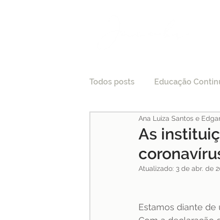
Todos posts
Educação Contin
Ana Luiza Santos e Edga
LGPD
Tecnologia e Direi
As institui
coronavíru
Processo Seletivo
Crede
Atualizado:
3 de abr. de 
Pesquisas
Medicina
Estamos diante de 