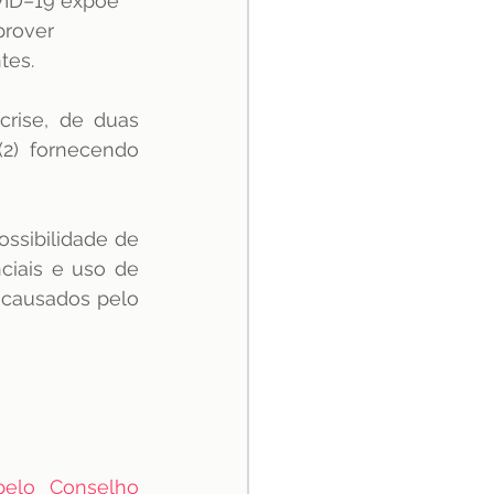
VID–19 expõe 
prover 
tes.
rise, de duas 
2) fornecendo 
ssibilidade de 
iais e uso de 
 causados pelo 
pelo Conselho 