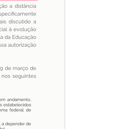
ão a distância 
pecificamente 
s discutido a 
ial à evolução 
ta da Educação 
sa autorização 
19 de março de 
 nos seguintes 
, em andamento, 
s estabelecidos 
ema federal de 
s, a depender de 