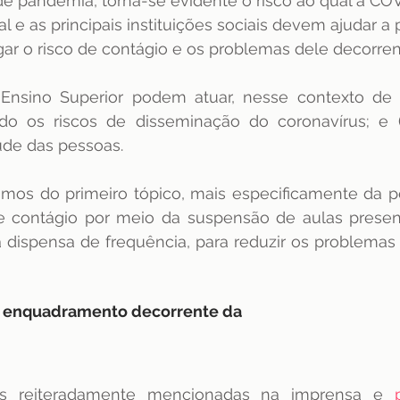
e pandemia, torna-se evidente o risco ao qual a CO
 e as principais instituições sociais devem ajudar a 
dência
ENAMED
avaliação
Avaliação
gar o risco de contágio e os problemas dele decorren
 Ensino Superior podem atuar, nesse contexto de c
ndo os riscos de disseminação do coronavírus; e (
úde das pessoas.
emos do primeiro tópico, mais especificamente da po
de contágio por meio da suspensão de aulas presenc
a dispensa de frequência, para reduzir os problemas
o enquadramento decorrente da
s reiteradamente mencionadas na imprensa e 