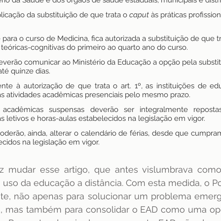
rio da Saúde e dos órgãos de saúde estaduais, municipais e distrit
licação da substituição de que trata o 
caput
 às práticas profissio
para o curso de Medicina, fica autorizada a substituição de que t
 teóricas-cognitivas do primeiro ao quarto ano do curso.
 deverão comunicar ao Ministério da Educação a opção pela substit
té quinze dias.
ente à autorização de que trata o art. 1º, as instituições de ed
s atividades acadêmicas presenciais pelo mesmo prazo.
 acadêmicas suspensas deverão ser integralmente repostas
 letivos e horas-aulas estabelecidos na legislação em vigor.
poderão, ainda, alterar o calendário de férias, desde que cumpram 
ecidos na legislação em vigor.
z mudar esse artigo, que antes vislumbrava como 
 uso da educação a distância. Com esta medida, o Po
te, não apenas para solucionar um problema emerge
a, mas também para consolidar o EAD como uma opçã