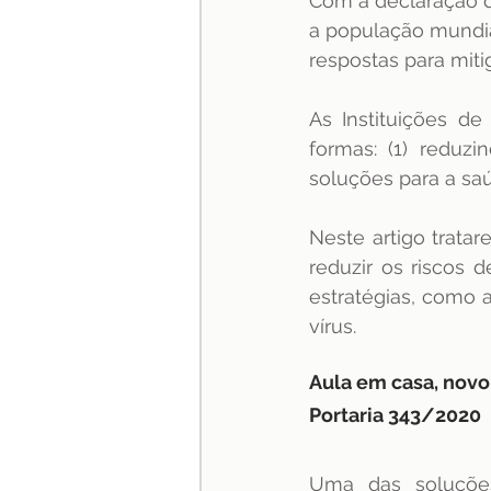
Com a declaração d
a população mundial
especialização
Jurispru
respostas para miti
As Instituições de
formas: (1) reduzi
soluções para a sa
Neste artigo tratar
reduzir os riscos 
estratégias, como 
vírus.
Aula em casa, nov
Portaria 343/2020
Uma das soluçõe