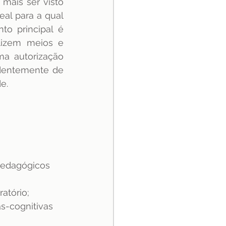
ais ser visto 
l para a qual 
o principal é 
lizem meios e 
a autorização 
dentemente de 
e.
Pedagógicos 
atório;
as-cognitivas 