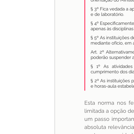
orientação do Ministé
§ 3º Fica vedada a ap
e de laboratório.
§ 4º Especificamente 
apenas às disciplinas
§ 5º As instituições
mediante ofício, em a
Art. 2º Alternativam
poderão suspender a
§ 1º As atividades
cumprimento dos dias
§ 2º As instituições 
e horas-aula estabel
Esta norma nos fe
limitada a opção de
um passo importan
absoluta relevânci