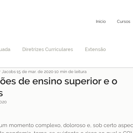
Início
Cursos
uada
Diretrizes Curriculares
Extensão
r Jacobs
15 de mar. de 2020
10 min de leitura
to
Educação Específica
COVID-19
ções de ensino superior e o
s
nciamento
EAD
Legislação
Educação
2020
STF
Justiça
pos-graduação
um momento complexo, doloroso e, sob certo aspecto