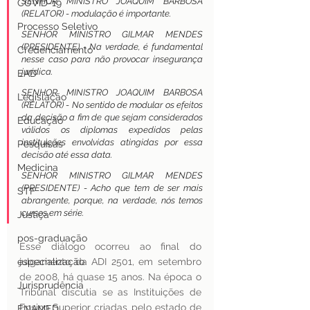
SENHOR MINISTRO JOAQUIM BARBOSA 
COVID-19
(RELATOR) - modulação é importante.
Processo Seletivo
SENHOR MINISTRO GILMAR MENDES 
(PRESIDENTE) - Na verdade, é fundamental 
Credenciamento
nesse caso para não provocar insegurança 
jurídica. 
EAD
SENHOR MINISTRO JOAQUIM BARBOSA 
Legislação
(RELATOR) - No sentido de modular os efeitos 
da decisão a fim de que sejam considerados 
Educação
válidos os diplomas expedidos pelas 
instituições envolvidas atingidas por essa 
Pesquisas
decisão até essa data.
Medicina
SENHOR MINISTRO GILMAR MENDES 
(PRESIDENTE) - Acho que tem de ser mais 
STF
abrangente, porque, na verdade, nós temos 
cursos em série.
Justiça
pos-graduação
Esse diálogo ocorreu ao final do 
especialização
julgamento da ADI 2501, em setembro 
de 2008, há quase 15 anos. Na época o 
Jurisprudência
Tribunal discutia se as Instituições de 
Ensino Superior criadas pelo estado de 
ENAMED