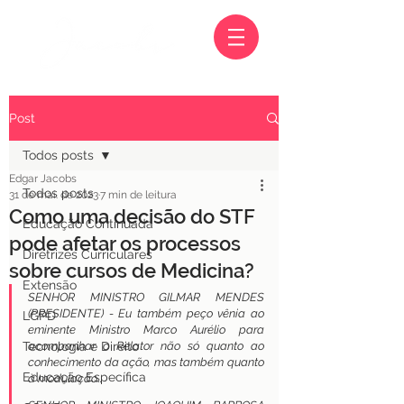
Post
Todos posts
Edgar Jacobs
Todos posts
31 de mai. de 2023
7 min de leitura
Como uma decisão do STF
Educação Continuada
pode afetar os processos
Diretrizes Curriculares
sobre cursos de Medicina?
Extensão
SENHOR MINISTRO GILMAR MENDES 
(PRESIDENTE) - Eu também peço vênia ao 
LGPD
eminente Ministro Marco Aurélio para 
Tecnologia e Direito
acompanhar o Relator não só quanto ao 
conhecimento da ação, mas também quanto 
Educação Específica
à modulação...