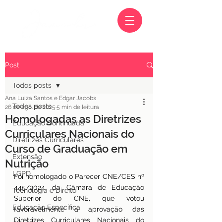
Post
Todos posts
Ana Luiza Santos e Edgar Jacobs
Todos posts
26 de ago. de 2025
5 min de leitura
Homologadas as Diretrizes
Educação Continuada
Curriculares Nacionais do
Diretrizes Curriculares
Curso de Graduação em
Extensão
Nutrição
LGPD
Foi homologado o Parecer CNE/CES nº 
445/2024, da Câmara de Educação 
Tecnologia e Direito
Superior do CNE, que votou 
Educação Específica
favoravelmente à aprovação das 
Diretrizes Curriculares Nacionais do 