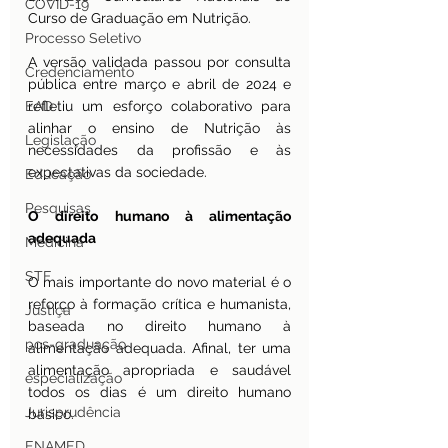
COVID-19
Curso de Graduação em Nutrição.
Processo Seletivo
A versão validada passou por consulta 
Credenciamento
pública entre março e abril de 2024 e 
EAD
refletiu um esforço colaborativo para 
alinhar o ensino de Nutrição às 
Legislação
necessidades da profissão e às 
expectativas da sociedade.
Educação
Pesquisas
O direito humano à alimentação 
adequada
Medicina
STF
O mais importante do novo material é o 
reforço à formação crítica e humanista, 
Justiça
baseada no direito humano à 
pos-graduação
alimentação adequada. Afinal, ter uma 
alimentação apropriada e saudável 
especialização
todos os dias é um direito humano 
Jurisprudência
básico.
ENAMED