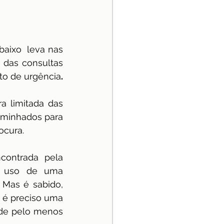
ixo  leva nas 
das consultas 
o de urgência
.
a limitada das 
minhados para 
ocura.
ontrada pela 
er uso de uma 
Mas é sabido, 
é preciso uma 
 de pelo menos 