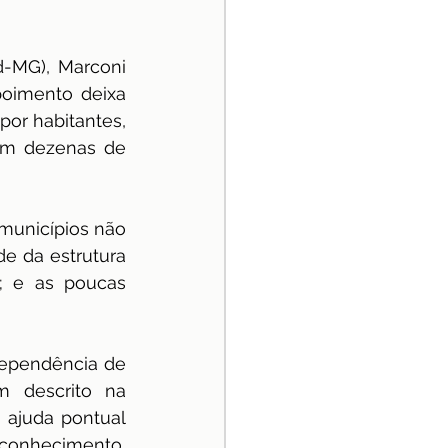
-MG), Marconi 
oimento deixa 
or habitantes, 
m dezenas de 
unicípios não 
e da estrutura 
; e as poucas 
dependência de 
 descrito na 
ajuda pontual 
conhecimento, 