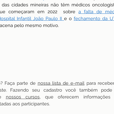
das cidades mineiras não têm médicos oncologista
que começaram em 2022  sobre 
a falta de méd
pital Infantil João Paulo II 
e o 
fechamento da UT
bacena pelo mesmo motivo.
? Faça parte de 
nossa lista de e-mail
 para recebe
ste. Fazendo seu cadastro você também pode 
re 
nossos cursos
, que oferecem informações a
adas aos participantes.