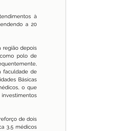
endimentos à 
tendendo a 20 
 região depois 
 como polo de 
quentemente, 
 faculdade de 
dades Básicas 
édicos, o que 
 investimentos 
forço de dois 
a 3,5 médicos 