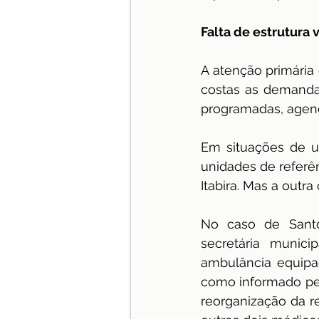
Falta de estrutura
A atenção primária
costas as demanda
programadas, agen
Em situações de ur
unidades de referê
Itabira. Mas a outr
No caso de Santo
secretária munici
ambulância equipa
como informado pel
reorganização da r