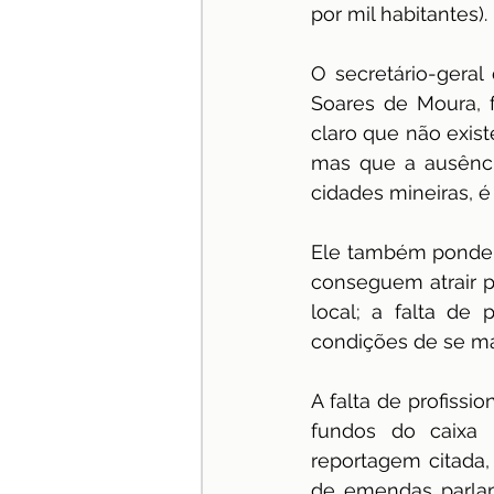
por mil habitantes).
O secretário-geral
Soares de Moura, 
claro que não exist
mas que a ausênci
cidades mineiras, é 
Ele também pondera
conseguem atrair pr
local; a falta de
condições de se ma
A falta de profissi
fundos do caixa 
reportagem citada
de emendas parlam