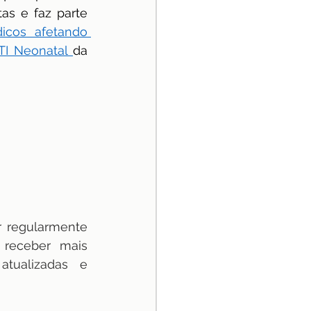
s e faz parte 
icos afetando 
I Neonatal 
da 
r regularmente 
receber mais 
tualizadas e 