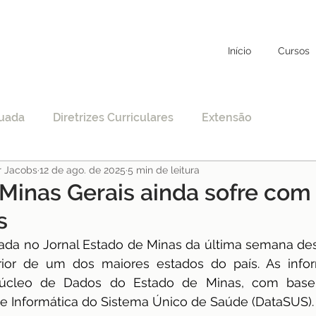
Início
Cursos
uada
Diretrizes Curriculares
Extensão
r Jacobs
12 de ago. de 2025
5 min de leitura
to
Educação Específica
COVID-19
 Minas Gerais ainda sofre com 
s
nciamento
EAD
Legislação
Educação
ada no Jornal Estado de Minas da última semana de
erior de um dos maiores estados do país. As info
Núcleo de Dados do Estado de Minas, com bas
STF
Justiça
pos-graduação
 Informática do Sistema Único de Saúde (DataSUS).