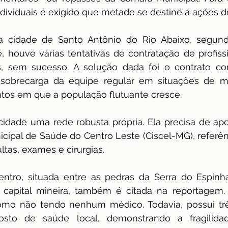
dividuais é exigido que metade se destine a ações d
a cidade de Santo Antônio do Rio Abaixo, segundo
, houve várias tentativas de contratação de profiss
, sem sucesso. A solução dada foi o contrato com
a sobrecarga da equipe regular em situações de m
tos em que a população flutuante cresce.
 cidade uma rede robusta própria. Ela precisa de a
cipal de Saúde do Centro Leste (Ciscel-MG), referênc
ltas, exames e cirurgias. 
tro, situada entre as pedras da Serra do Espinhaç
capital mineira, também é citada na reportagem. 
mo não tendo nenhum médico. Todavia, possui três 
osto de saúde local, demonstrando a fragilida