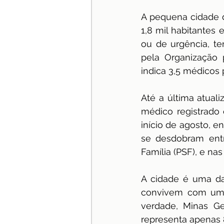
A pequena cidade d
especialização
Jurispru
1,8 mil habitantes
ou de urgência, t
pela Organização
indica 3,5 médicos p
Até a última atual
médico registrado 
início de agosto, 
se desdobram ent
Família (PSF), e n
A cidade é uma da
convivem com um 
verdade, Minas Ge
representa apenas 8