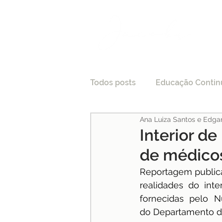
Todos posts
Educação Contin
Ana Luiza Santos e Edga
LGPD
Tecnologia e Direi
Interior de
de médico
Processo Seletivo
Crede
Reportagem public
realidades do int
fornecidas pelo 
Pesquisas
Medicina
do Departamento de