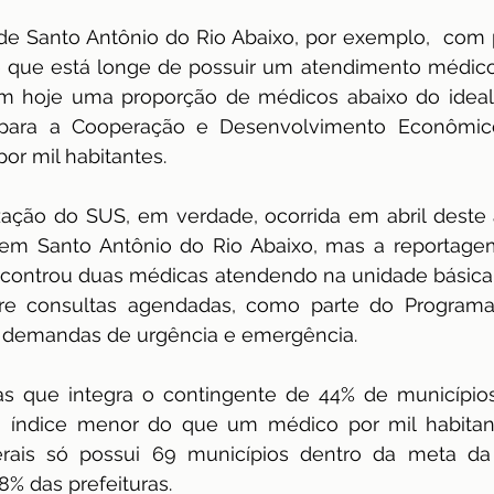
e Santo Antônio do Rio Abaixo, por exemplo,  com 
dência
ENAMED
avaliação
Avaliação
 e que está longe de possuir um atendimento médico
em hoje uma proporção de médicos abaixo do idea
 para a Cooperação e Desenvolvimento Econômico
or mil habitantes.  
ização do SUS, em verdade, ocorrida em abril deste 
em Santo Antônio do Rio Abaixo, mas a reportagem,
encontrou duas médicas atendendo na unidade básica
re consultas agendadas, como parte do Programa
as demandas de urgência e emergência.
s que integra o contingente de 44% de municípios
índice menor do que um médico por mil habitant
rais só possui 69 municípios dentro da meta da
% das prefeituras.