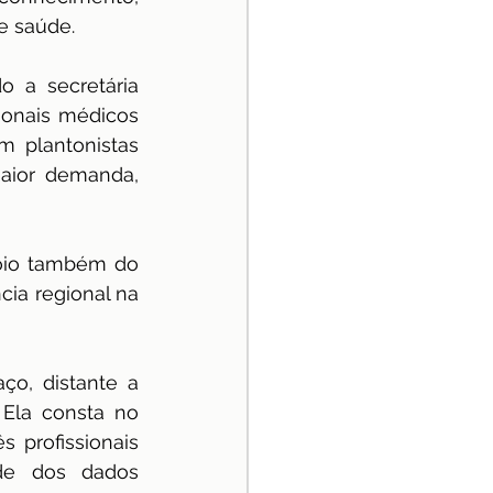
e saúde.
 a secretária 
ionais médicos 
 plantonistas 
aior demanda, 
poio também do 
ia regional na 
o, distante a 
Ela consta no 
profissionais 
de dos dados 