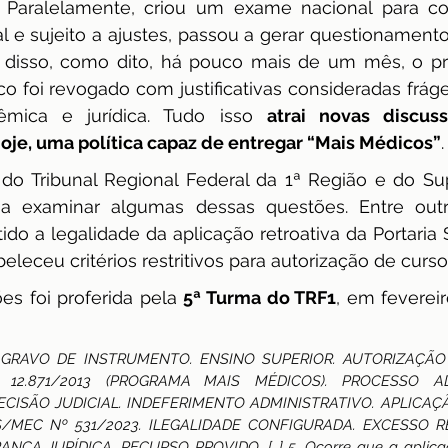
. Paralelamente, criou um exame nacional para con
al e sujeito a ajustes, passou a gerar questionamento
m disso, como dito, há pouco mais de um mês, o pró
foi revogado com justificativas consideradas frágei
mica e jurídica. Tudo isso 
atrai novas discus
hoje, uma política capaz de entregar “Mais Médicos”
.
do Tribunal Regional Federal da 1ª Região e do Sup
a examinar algumas dessas questões. Entre outr
tido a legalidade da aplicação retroativa da Portari
eleceu critérios restritivos para autorização de curs
s foi proferida pela 
5ª Turma do TRF1
, em fevereir
 AGRAVO DE INSTRUMENTO. ENSINO SUPERIOR. AUTORIZAÇÃO
 12.871/2013 (PROGRAMA MAIS MÉDICOS). PROCESSO AD
CISÃO JUDICIAL. INDEFERIMENTO ADMINISTRATIVO. APLICAÇÃ
S/MEC Nº 531/2023. ILEGALIDADE CONFIGURADA. EXCESSO R
ÇA JURÍDICA. RECURSO PROVIDO. […] 5. Ocorre que a aplicaçã