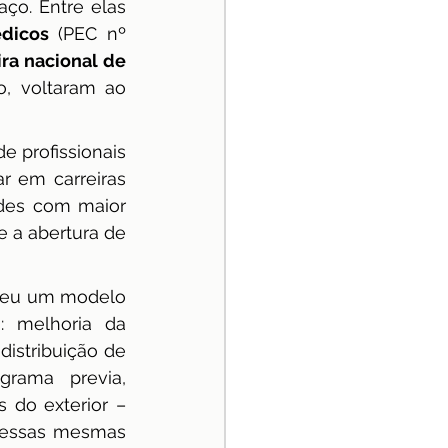
ço. Entre elas 
édicos
 (PEC nº 
ira nacional de 
, voltaram ao 
 profissionais 
r em carreiras 
ades com maior 
 a abertura de 
ceu um modelo 
: melhoria da 
istribuição de 
rama previa, 
do exterior – 
nessas mesmas 