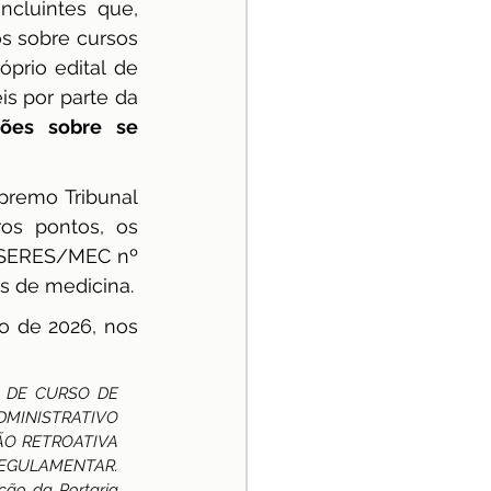
cluintes que, 
s sobre cursos 
prio edital de 
s por parte da 
sões sobre se 
remo Tribunal 
os pontos, os 
a SERES/MEC nº 
os de medicina.
o de 2026, nos 
 DE CURSO DE 
MINISTRATIVO 
O RETROATIVA 
EGULAMENTAR. 
o da Portaria 