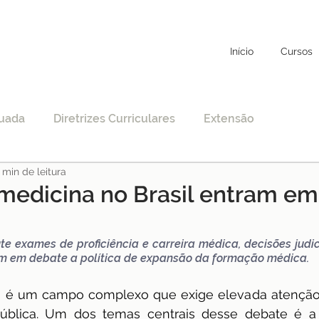
Início
Cursos
uada
Diretrizes Curriculares
Extensão
 min de leitura
to
Educação Específica
COVID-19
medicina no Brasil entram e
nciamento
EAD
Legislação
Educação
te exames de proficiência e carreira médica, decisões judi
am em debate a política de expansão da formação médica.
STF
Justiça
pos-graduação
 é um campo complexo que exige elevada atenção in
pública. Um dos temas centrais desse debate é a 