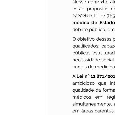
Nesse contexto, alg
estão propostas r
2/2026 e PL nº 765
médico de Estado
debate público, em
O objetivo dessas p
qualificados, capa
públicas estrutura
necessidade social
cursos de medicina
A 
Lei nº 12.871/20
ambicioso que int
qualidade da formaç
médicos em regiõ
simultaneamente, a
em áreas carentes