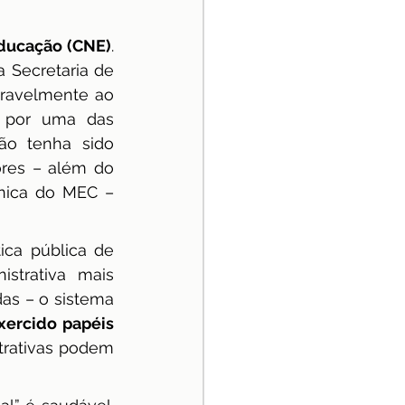
Educação (CNE)
. 
Secretaria de 
ravelmente ao 
 por uma das 
o tenha sido 
res – além do 
nica do MEC – 
ca pública de 
trativa mais 
as – o sistema 
xercido papéis 
rativas podem 