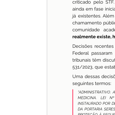
criticado pelo STF
ainda em fase inici
já existentes. Alé
chamamento público 
comunidade acadê
realmente existe, 
Decisões recentes 
Federal passaram 
tribunais têm discu
531/2023, que estab
Uma dessas decisõe
seguintes termos:
“ADMINISTRATIVO.
MEDICINA. LEI Nº
INSTAURADO POR DE
DA PORTARIA SERE
PROTEÇÃO À SEGURAN