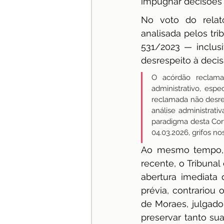
impugnar decisões 
No voto do relato
analisada pelos tri
531/2023 — inclusi
desrespeito à decis
O acórdão reclama
administrativo, esp
reclamada não desre
análise administrat
paradigma desta Cort
04.03.2026, grifos no
Ao mesmo tempo, o
recente, o Tribunal
abertura imediata 
prévia, contrariou
de Moraes, julgado
preservar tanto sua