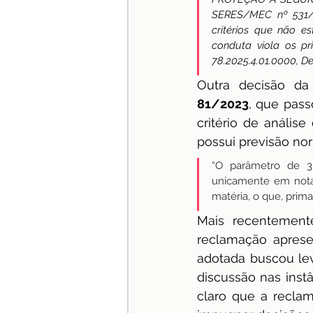
SERES/MEC nº 531/20
critérios que não e
conduta viola os pr
78.2025.4.01.0000, D
Outra decisão d
81/2023
, que pass
critério de análise
possui previsão nor
“O parâmetro de 3,
unicamente em nota 
matéria, o que, prima 
Mais recentemen
reclamação aprese
adotada buscou le
discussão nas instâ
claro que a recla