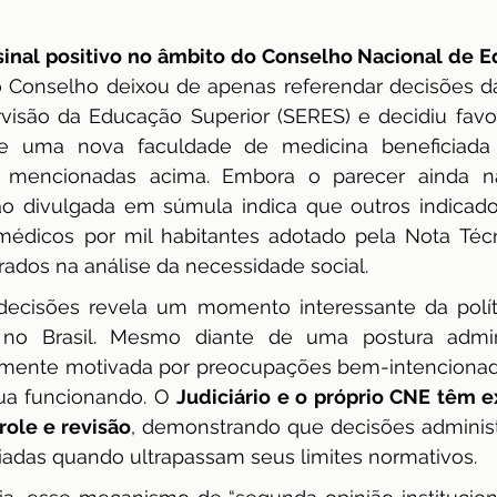
sinal positivo no âmbito do Conselho Nacional de 
 Conselho deixou de apenas referendar decisões da 
visão da Educação Superior (SERES) e decidiu favo
e uma nova faculdade de medicina beneficiada
 mencionadas acima. Embora o parecer ainda nã
ão divulgada em súmula indica que outros indicado
médicos por mil habitantes adotado pela Nota Téc
ados na análise da necessidade social.
decisões revela um momento interessante da políti
no Brasil. Mesmo diante de uma postura adminis
velmente motivada por preocupações bem-intencionad
nua funcionando. O 
Judiciário e o próprio CNE têm e
role e revisão
, demonstrando que decisões administ
iadas quando ultrapassam seus limites normativos.