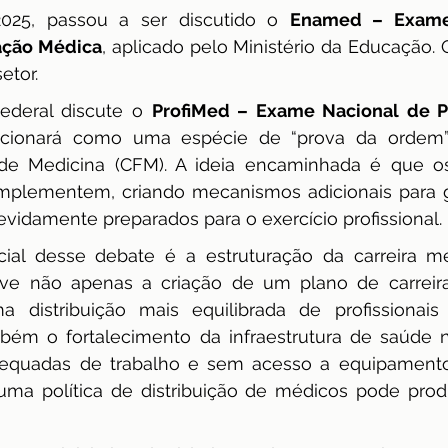
 2025, passou a ser discutido o 
Enamed – Exame 
dência
ENAMED
avaliação
Avaliação
ação Médica
, aplicado pelo Ministério da Educação.
etor.
ederal discute o 
ProfiMed – Exame Nacional de Pr
ncionará como uma espécie de “prova da ordem” 
de Medicina (CFM). A ideia encaminhada é que o
mplementem, criando mecanismos adicionais para ga
vidamente preparados para o exercício profissional.
cial desse debate é a estruturação da carreira mé
olve não apenas a criação de um plano de carreira
 distribuição mais equilibrada de profissionais pe
mbém o fortalecimento da infraestrutura de saúde n
quadas de trabalho e sem acesso a equipamentos
huma política de distribuição de médicos pode produ