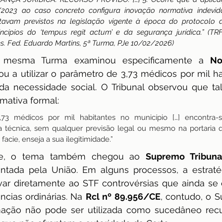
23 ao caso concreto configura inovação normativa indevida,
stavam previstos na legislação vigente à época do protocolo d
incípios do ‘tempus regit actum’ e da segurança jurídica.” (TR
es. Fed. Eduardo Martins, 5ª Turma, PJe 10/02/2026)
a mesma Turma examinou especificamente a 
No
ou a utilizar o parâmetro de 3,73 médicos por mil h
 da necessidade social. O Tribunal observou que tal
mativa formal:
73 médicos por mil habitantes no município […] encontra-se
técnica, sem qualquer previsão legal ou mesmo na portaria q
facie, enseja a sua ilegitimidade.”
te, o tema também chegou ao 
Supremo Tribuna
ntada pela União. Em alguns processos, a estratég
var diretamente ao STF controvérsias que ainda se
ncias ordinárias. Na 
Rcl nº 89.956/CE
, contudo, o 
mação não pode ser utilizada como sucedâneo recu