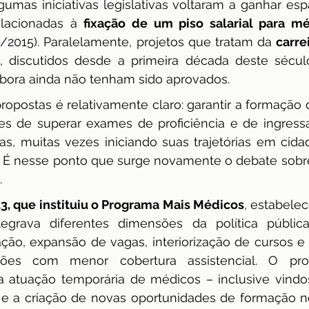
umas iniciativas legislativas voltaram a ganhar espa
elacionadas à 
fixação de um piso salarial para m
/2015). Paralelamente, projetos que tratam da 
carre
, discutidos desde a primeira década deste século
bora ainda não tenham sido aprovados.
ropostas é relativamente claro: garantir a formação de
zes de superar exames de proficiência e de ingressa
das, muitas vezes iniciando suas trajetórias em cid
. É nesse ponto que surge novamente o debate sobre
.
13, que instituiu o Programa Mais Médicos
, estabele
egrava diferentes dimensões da política pública
ão, expansão de vagas, interiorização de cursos e d
es com menor cobertura assistencial. O prog
 atuação temporária de médicos – inclusive vindos 
 e a criação de novas oportunidades de formação 