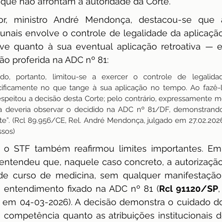
que não afrontam a autoridade da Corte.
r, ministro André Mendonça, destacou-se que a 
bunais envolve o controle de legalidade da aplicação 
ve quanto à sua eventual aplicação retroativa — e
ão proferida na ADC nº 81:
do, portanto, limitou-se a exercer o controle de legalid
ecificamente no que tange à sua aplicação no tempo. Ao fazê-lo
speitou a decisão desta Corte; pelo contrário, expressamente m
iva deveria observar o decidido na ADC nº 81/DF, demonstrando
e”. (Rcl 89.956/CE, Rel. André Mendonça, julgado em 27.02.2026
ssos)
 STF também reafirmou limites importantes. Em 
 entendeu que, naquele caso concreto, a autorização j
de curso de medicina, sem qualquer manifestação a
 o entendimento fixado na ADC nº 81 (
Rcl 91120/SP
,
 em 04-03-2026). A decisão demonstra o cuidado do 
 competência quanto as atribuições institucionais do