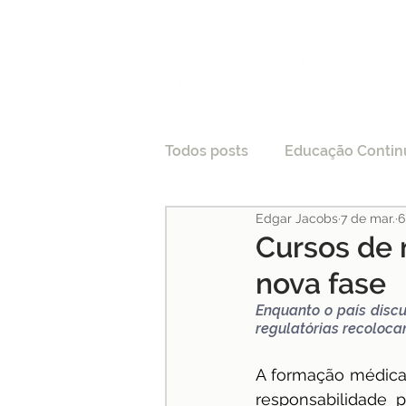
Todos posts
Educação Contin
Edgar Jacobs
7 de mar.
6
LGPD
Tecnologia e Direi
Cursos de 
nova fase
Processo Seletivo
Crede
Enquanto o país discu
regulatórias recoloc
Pesquisas
Medicina
A formação médica
responsabilidade 