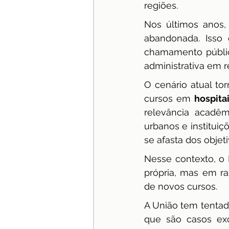
regiões.
Nos últimos anos, 
abandonada. Isso
chamamento públic
administrativa em r
O cenário atual tor
cursos em 
hospita
relevância acadêm
urbanos e instituiç
se afasta dos objeti
Nesse contexto, o P
própria, mas em ra
de novos cursos.
A União tem tentado
que são casos exc