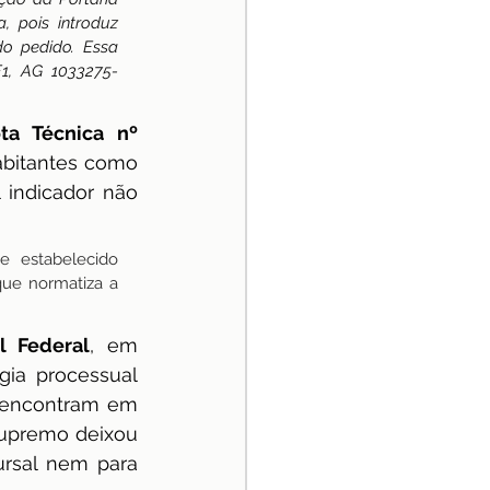
 pois introduz 
o pedido. Essa 
F1, AG 1033275-
ta Técnica nº 
abitantes como 
 indicador não 
 estabelecido 
ue normatiza a 
l Federal
, em 
ia processual 
 encontram em 
Supremo deixou 
rsal nem para 