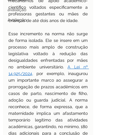
mecanismos de apoio acadêmico-
científico voltados especificamente a 
avaliação
professoras gestantes ou mães de 
Avaliação
crianças de até dois anos de idade.
Esse incremento na norma não surge 
de forma isolada. Ele se insere em um 
processo mais amplo de construção 
legislativa voltado à redução das 
desigualdades enfrentadas por mães 
no ambiente universitário. 
A Lei nº 
14.925/2024,
 por exemplo, inaugurou 
um importante marco ao assegurar a 
prorrogação de prazos acadêmicos em 
casos de parto, nascimento de filho, 
adoção ou guarda judicial. A norma 
reconhece, de forma expressa, que a 
maternidade implica um afastamento 
temporário legítimo das atividades 
acadêmicas, garantindo, no mínimo, 180 
dias adicionais para a conclusão de 