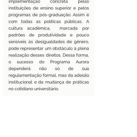
implementação concreta pelas 
instituições de ensino superior e pelos 
programas de pós-graduação. Assim é 
com todas as políticas públicas. A 
cultura acadêmica,  marcada por 
padrões de produtividade e pouco 
sensíveis às desigualdades de gênero, 
pode representar um obstáculo à plena 
realização desses direitos. Dessa forma, 
o sucesso do Programa Aurora 
dependerá não só de sua 
regulamentação formal, mas da adesão 
institucional e da mudança de práticas 
no cotidiano universitário.
A Portaria CAPES nº 129/2026 
representa um marco na evolução das 
políticas públicas de apoio à 
maternidade na ciência no Brasil. Ao 
lado das leis recentes que garantem 
prazos e vedam discriminações, 