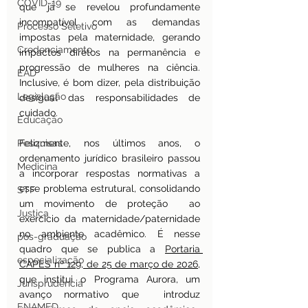
COVID-19
que já se revelou profundamente 
incompatível com as demandas 
Processo Seletivo
impostas pela maternidade, gerando 
Credenciamento
impactos diretos na permanência e 
progressão de mulheres na ciência. 
EAD
Inclusive, é bom dizer, pela distribuição 
Legislação
desigual das responsabilidades de 
cuidado.
Educação
Pesquisas
Felizmente, nos últimos anos, o 
ordenamento jurídico brasileiro passou 
Medicina
a incorporar respostas normativas a 
esse problema estrutural, consolidando 
STF
um movimento de proteção  ao 
Justiça
exercício da maternidade/paternidade 
no ambiente acadêmico. É nesse 
pos-graduação
quadro que se publica a 
Portaria 
especialização
CAPES nº 129, de 25 de março de 2026
, 
que institui o Programa Aurora, um 
Jurisprudência
avanço normativo que  introduz 
ENAMED