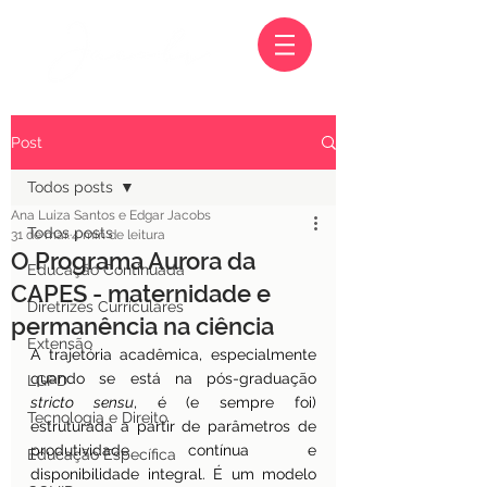
Post
Todos posts
Ana Luiza Santos e Edgar Jacobs
Todos posts
31 de mar.
4 min de leitura
O Programa Aurora da
Educação Continuada
CAPES - maternidade e
Diretrizes Curriculares
permanência na ciência
Extensão
A trajetória acadêmica, especialmente 
quando se está na pós-graduação 
LGPD
stricto sensu
, é (e sempre foi) 
Tecnologia e Direito
estruturada a partir de parâmetros de 
produtividade contínua e 
Educação Específica
disponibilidade integral. É um modelo 