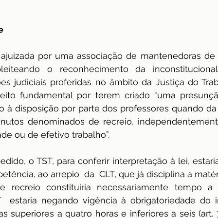
dência
ENAMED
avaliação
Avaliação
e
i ajuizada por uma associação de mantenedoras de i
pleiteando o reconhecimento da inconstituciona
s judiciais proferidas no âmbito da Justiça do Traba
ceito fundamental por terem criado “uma presunçã
o à disposição por parte dos professores quando da 
minutos denominados de recreio, independentement
ade ou de efetivo trabalho”.
ido, o TST, para conferir interpretação à lei, estaria
tência, ao arrepio  da  CLT, que já disciplina a matér
e recreio constituiria necessariamente tempo a 
 estaria negando vigência à obrigatoriedade do in
superiores a quatro horas e inferiores a seis (art. 71