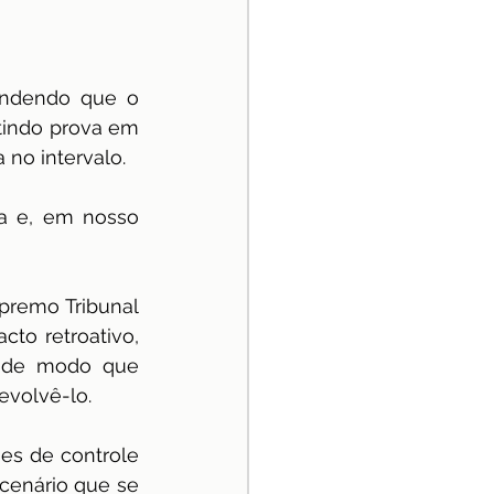
endendo que o 
tindo prova em 
 no intervalo.
a e, em nosso 
premo Tribunal 
to retroativo, 
, de modo que 
volvê-lo. 
es de controle 
cenário que se 