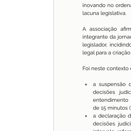
inovando no orden
lacuna legislativa.
A associação afi
integrante da jorna
legislador, incidin
legal para a criaçã
Foi neste contexto 
a suspensão d
decisões judi
entendimento s
de 15 minutos 
a declaração d
decisões judi