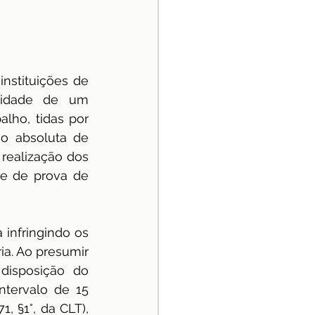
nstituições de 
lidade de um 
lho, tidas por 
o absoluta de 
realização dos 
e de prova de 
 infringindo os 
ia. Ao presumir 
disposição do 
tervalo de 15 
, §1°, da CLT), 