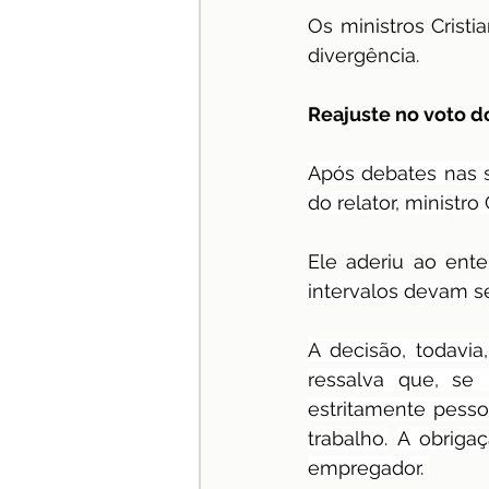
Os ministros Crist
divergência.
Reajuste no voto do
Após debates nas s
do relator, ministr
Ele aderiu ao ent
intervalos devam s
A decisão, todavi
ressalva que, se 
estritamente pesso
trabalho.
A obrigaç
empregador. 