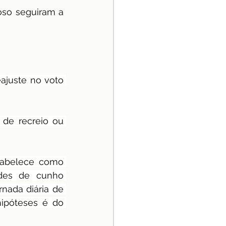
oso seguiram a 
juste no voto 
 de recreio ou 
tabelece como 
des de cunho 
nada diária de 
ipóteses é do 