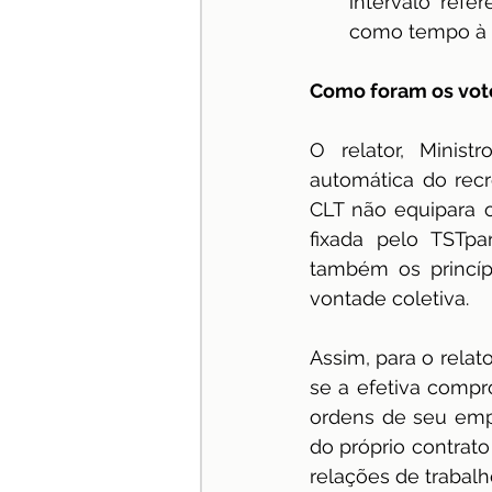
intervalo refe
como tempo à 
Como foram os vot
O relator, Minist
automática do recr
CLT não equipara o
fixada pelo TSTpa
também os princípi
vontade coletiva.
Assim, para o relato
se a efetiva comp
ordens de seu emp
do próprio contrat
relações de trabalh