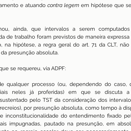
amento e atuando 
contra legem
 em hipótese que se
rmou, ainda, que intervalos a serem computado
da de trabalho foram previstos de maneira expressa e
do, na hipótese, a regra geral do art. 71 da CLT, nã
o da presunção absoluta.
que se requereu, via ADPF:
e qualquer processo (ou, dependendo do caso, d
ciais neles já proferidas) em que se discuta a
ustentado pelo TST da consideração dos intervalos 
(recreios), por presunção absoluta, como tempo à di
e inconstitucionalidade do entendimento fixado pel
ciais impugnadas, pautado na presunção, em absol