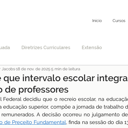
Início
Cursos
uada
Diretrizes Curriculares
Extensão
r Jacobs
18 de nov. de 2025
5 min de leitura
to
Educação Específica
COVID-19
 que intervalo escolar integra
o de professores
nciamento
EAD
Legislação
Educação
 Federal decidiu que o recreio escolar, na educação
na educação superior, compõe a jornada de trabalho d
r remunerados. A decisão ocorreu no julgamento d
STF
Justiça
pos-graduação
 de Preceito Fundamental
, finda na sessão do dia 