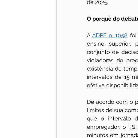
de 2025.
especialização
Jurispru
O porquê do debat
A 
ADPF n. 1058
 fo
ensino superior, 
conjunto de decisõe
violadoras de pre
existência de temp
intervalos de 15 
efetiva disponibilid
De acordo com o ped
limites de sua compe
que o intervalo d
empregador, o TST 
minutos em jornadas 