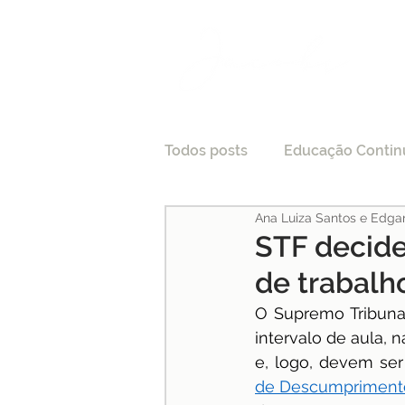
Todos posts
Educação Contin
Ana Luiza Santos e Edga
LGPD
Tecnologia e Direi
STF decide
de trabalh
Processo Seletivo
Crede
O Supremo Tribunal
intervalo de aula, 
e, logo, devem se
Pesquisas
Medicina
de Descumprimento