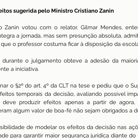
itos sugerida pelo Ministro Cristiano Zanin
ano Zanin votou com o relator, Gilmar Mendes, ent
integra a jornada, mas sem presunção absoluta, admi
 que o professor costuma ficar à disposição da escola
durante o julgamento obteve a adesão da maiori
te a iniciativa.
ar o §2º do art. 4º da CLT na tese e pediu que o Su
feitos temporais da decisão, avaliando possível impac
o deve produzir efeitos apenas a partir de agora
ram algum valor de boa-fé não sejam obrigados a de
sibilidade de modelar os efeitos da decisão nas açõ
ade para garantir maior segurança jurídica diante do 