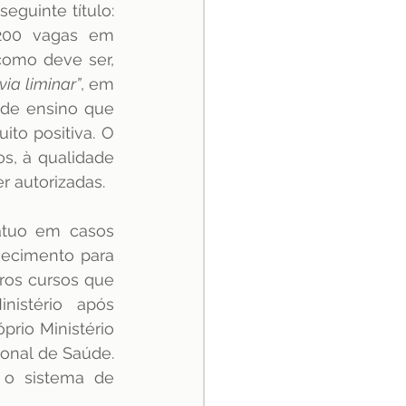
Por exemplo, no dia 23 de agosto de 2022, circulou uma matéria com o seguinte título: 
 200 vagas em 
omo deve ser, 
via liminar”
, em 
de ensino que 
to positiva. O 
s, à qualidade 
 autorizadas.
atuo em casos 
ecimento para 
os cursos que 
istério após 
rio Ministério 
onal de Saúde. 
 o sistema de 