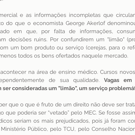
mercial e as informações incompletas que circula
lexo do que o economista George Akerlof denomino
ado em que, por falta de informações, consum
m decisões ruins. Por confundirem um "limão" (pro
com um bom produto ou serviço (cerejas, para o refer
 menos todos os bens ofertados naquele mercado.
acontecer na área de ensino médico. Cursos novos 
ndependentemente de sua qualidade. 
Vagas em 
 ser consideradas um "limão", um serviço problemát
ber que o que é fruto de um direito não deve ser tr
o que poderia ser “vetado” pelo MEC. Se fosse assim
cos seriam os mais prejudicados, pois já foram con
 Ministério Público, pelo TCU, pelo Conselho Nacio