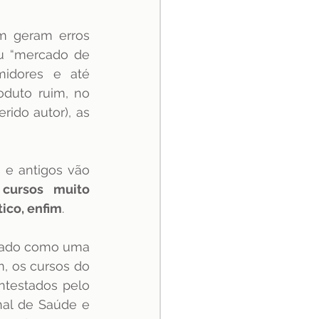
m geram erros 
u “mercado de 
idores e até 
duto ruim, no 
ido autor), as 
e antigos vão 
cursos muito 
ico, enfim
.
atado como uma 
, os cursos do 
testados pelo 
nal de Saúde e 