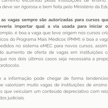
caminho escolhido pelas instituições de ensino, 
 deve ser rigorosa e bem feita pelo Ministério da Ed
dência
ENAMED
avaliação
Avaliação
as vagas sempre são autorizadas para cursos qu
veria importar qual a via usada para iniciar o
xemplo, é boa a vaga que teve origem nos cursos criad
os do Programa Mais Médicos (PMM); é boa a vaga cr
pedidos no sistema eMEC para novos cursos, assim
do aumento de oferta de vagas em instituições c
ue nos dois últimos casos seja necessária a propos
 protocolo.
 a informação pode chegar de forma tendenciosa
ue valorizam muito vagas de instituições de ensino
as que veiculam um conteúdo depreciativo com rela
os judiciais.