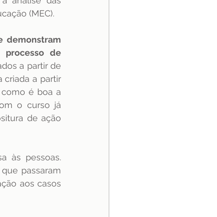
a análise das 
ucação (MEC).
e demonstram 
 processo de 
os a partir de 
iada a partir 
 como é boa a 
om o curso já 
itura de ação 
 às pessoas. 
 que passaram 
ção aos casos 