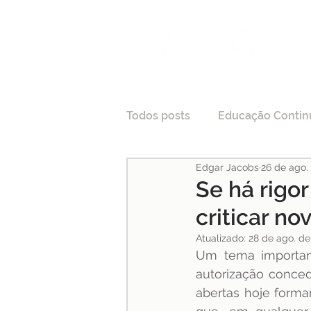
Todos posts
Educação Contin
Edgar Jacobs
26 de ago.
LGPD
Tecnologia e Direi
Se há rigo
criticar n
Processo Seletivo
Crede
Atualizado:
28 de ago. de
Um tema important
autorização conce
Pesquisas
Medicina
abertas hoje formar