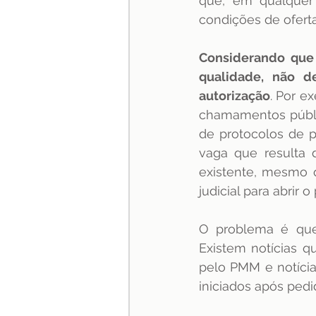
que, em qualquer 
condições de oferta
especialização
Jurispru
Considerando que 
qualidade, não de
autorização
. Por e
chamamentos públic
de protocolos de 
vaga que resulta 
existente, mesmo q
judicial para abrir o
O problema é que
Existem notícias q
pelo PMM e notíci
iniciados após pedid