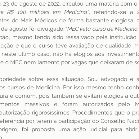
ste R$ 100 milhões em Medicina”
, referindo-se a
tes do Mais Médicos de forma bastante elogiosa, c
 de agosto foi divulgado:
 “MEC veta curso de Medicina 
o, mesmo tendo sido ressalvado pela instituição 
iação e que o curso teve avaliação de qualidade mui
e, neste último caso, não há elogios aos investimento
e o MEC nem lamento por vagas que deixaram de ser
opriedade sobre essa situação. Sou advogado e 
nos cursos de Medicina. Por isso mesmo tenho conh
tura é comum, pois também se evitam elogios a outr
imentos massivos e foram autorizados pelo Min
utorização rigorosíssimos. Procedimentos que o próp
eferência por terem a participação do Conselho Naci
rigem, foi proposta uma ação judicial para abrir
o.