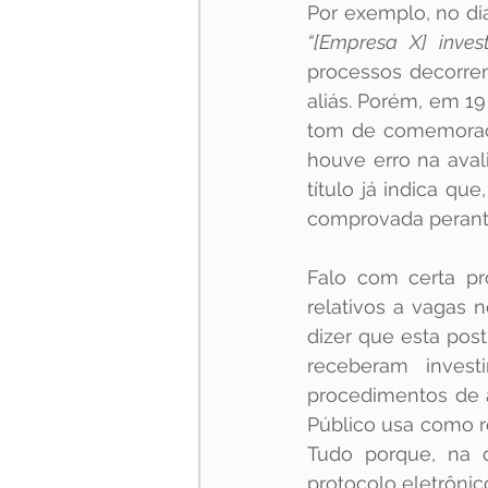
“[Empresa X] inve
processos decorren
aliás. Porém, em 19
tom de comemoraçã
houve erro na aval
título já indica qu
comprovada perant
Falo com certa pr
relativos a vagas 
dizer que esta pos
receberam invest
procedimentos de a
Público usa como r
Tudo porque, na o
protocolo eletrônic