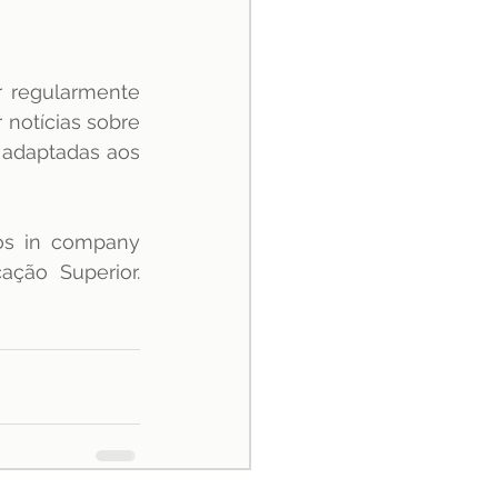
r regularmente 
materiais como este. Fazendo seu cadastro você também pode receber notícias sobre 
adaptadas aos 
s in company 
ção Superior. 