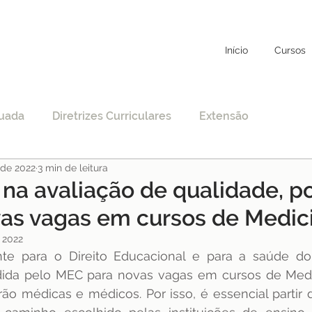
Início
Cursos
uada
Diretrizes Curriculares
Extensão
 de 2022
3 min de leitura
to
Educação Específica
COVID-19
r na avaliação de qualidade, p
ovas vagas em cursos de Medic
nciamento
EAD
Legislação
Educação
 2022
e para o Direito Educacional e para a saúde do b
dida pelo MEC para novas vagas em cursos de Medic
STF
Justiça
pos-graduação
ão médicas e médicos. Por isso, é essencial partir 