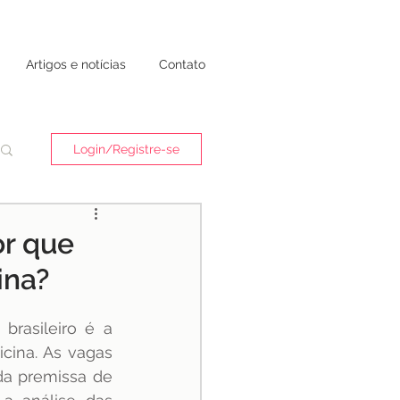
Artigos e notícias
Contato
Login/Registre-se
or que
ina?
rasileiro é a 
ina. As vagas 
da premissa de 