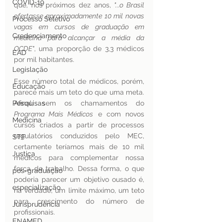
COVID-19
que, nos próximos dez anos, 
"...o Brasil 
ofertasse aproximadamente 10 mil novas 
Processo Seletivo
vagas em cursos de graduação em 
Credenciamento
medicina para alcançar a média da 
OCDE"
, uma proporção de 3,3 médicos 
EAD
por mil habitantes.
Legislação
Esse número total de médicos, porém, 
Educação
parece mais um teto do que uma meta. 
Pesquisas
Afinal, sem os chamamentos do 
Programa Mais Médicos
 e com novos 
Medicina
cursos criados a partir de processos 
regulatórios conduzidos pelo MEC, 
STF
certamente teríamos mais de 10 mil 
Justiça
médicos para complementar nossa 
força de trabalho. Dessa forma, o que 
pos-graduação
poderia parecer um objetivo ousado é, 
especialização
na verdade, um limite máximo, um teto 
para crescimento do número de 
Jurisprudência
profissionais.
ENAMED