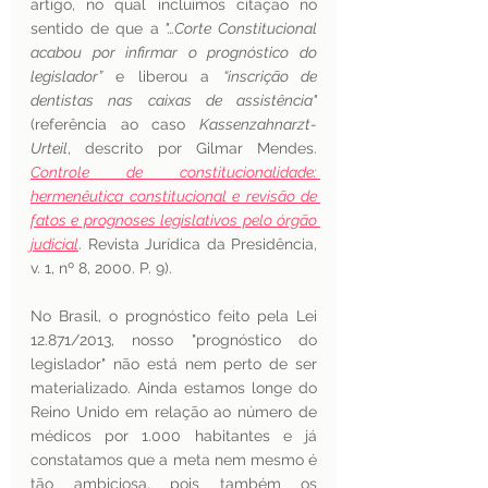
artigo, no qual incluímos citação no 
sentido de que a
 "…Corte Constitucional 
acabou por infirmar o prognóstico do 
legislador”
 e liberou a 
“inscrição de 
dentistas nas caixas de assistência" 
(referência ao caso 
Kassenzahnarzt-
Urteil
, descrito por Gilmar Mendes. 
Controle de constitucionalidade: 
hermenêutica constitucional e revisão de 
fatos e prognoses legislativos pelo órgão 
judicial
. Revista Jurídica da Presidência, 
v. 1, nº 8, 2000. P. 9).
No Brasil, o prognóstico feito pela Lei 
12.871/2013, nosso "prognóstico do 
legislador" não está nem perto de ser 
materializado. Ainda estamos longe do 
Reino Unido em relação ao número de 
médicos por 1.000 habitantes e já 
constatamos que a meta nem mesmo é 
tão ambiciosa, pois também os 