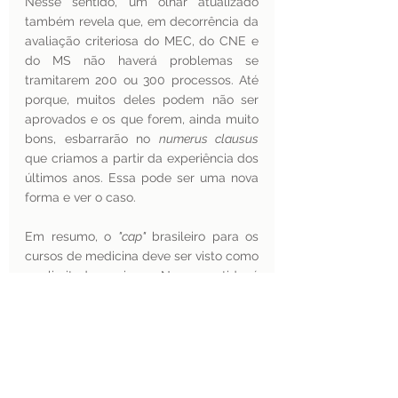
Nesse sentido, um olhar atualizado 
também revela que, em decorrência da 
avaliação criteriosa do MEC, do CNE e 
do MS não haverá problemas se 
tramitarem 200 ou 300 processos. Até 
porque, muitos deles podem não ser 
aprovados e os que forem, ainda muito 
bons, esbarrarão no 
numerus clausus
que criamos a partir da experiência dos 
últimos anos. Essa pode ser uma nova 
forma e ver o caso.
Em resumo, o 
"cap"
 brasileiro para os 
cursos de medicina deve ser visto como 
um limitador perigoso. Nesse sentido, é 
digno de nota que em 2013 nossa meta 
fosse nos aproximarmos dos números 
britânicos e, agora, o objetivo "novo" é 
atingir em dez anos, uma proporção 
coincidentemente igual a que o Reino 
Unido têm hoje. Esse fato mostra o 