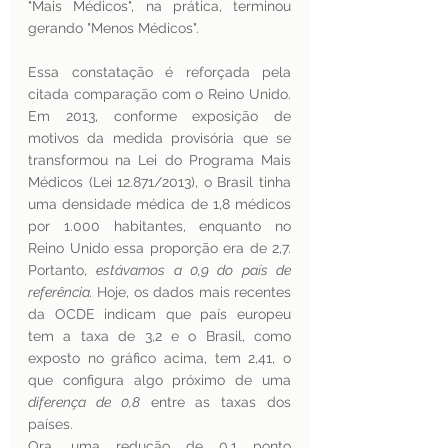
"Mais Médicos", na prática, terminou 
gerando "Menos Médicos".
Essa constatação é reforçada pela 
citada comparação com o Reino Unido. 
Em 2013, conforme exposição de 
motivos da medida provisória que se 
transformou na Lei do Programa Mais 
Médicos (Lei 12.871/2013), o Brasil tinha 
uma densidade médica de 1,8 médicos 
por 1.000 habitantes, enquanto no 
Reino Unido essa proporção era de 2,7. 
Portanto, 
estávamos a 0,9 do país de 
referência.
 Hoje, os dados mais recentes 
da OCDE indicam que país europeu 
tem a taxa de 3,2 e o Brasil, como 
exposto no gráfico acima, tem 2,41, o 
que configura algo próximo de uma 
diferença de 0,8
 entre as taxas dos 
países.
Ora, uma redução de 0,1 ponto 