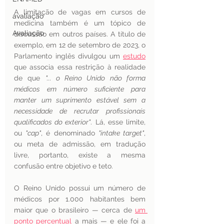
A limitação de vagas em cursos de 
avaliação
medicina também é um tópico de 
Avaliação
discussão em outros países. A título de 
exemplo, em 12 de setembro de 2023, o 
Parlamento inglês divulgou um 
estudo
que associa essa restrição à realidade 
de que 
"... o Reino Unido não forma 
médicos em número suficiente para 
manter um suprimento estável sem a 
necessidade de recrutar profissionais 
qualificados do exterior"
. Lá, esse limite, 
ou 
"cap"
, é denominado 
"intake target"
, 
ou meta de admissão, em tradução 
livre, portanto, existe a mesma 
confusão entre objetivo e teto.
O Reino Unido possui um número de 
médicos por 1.000 habitantes bem 
maior que o brasileiro — cerca de 
um 
ponto percentual
 a mais — e ele foi a 