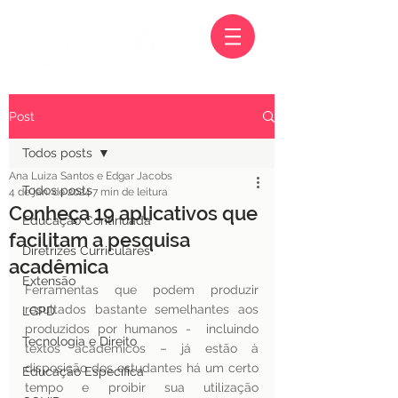
Post
Todos posts
Ana Luiza Santos e Edgar Jacobs
Todos posts
4 de jan. de 2024
7 min de leitura
Conheça 19 aplicativos que
Educação Continuada
facilitam a pesquisa
Diretrizes Curriculares
acadêmica
Extensão
Ferramentas que podem produzir 
resultados bastante semelhantes aos 
LGPD
produzidos por humanos -  incluindo 
Tecnologia e Direito
textos acadêmicos – já estão à 
disposição dos estudantes há um certo 
Educação Específica
tempo e proibir sua utilização 