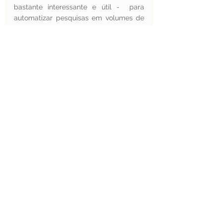
bastante interessante e útil -  para 
automatizar pesquisas em volumes de 
documentos e dados.
A ferramenta não é exclusiva para uso 
acadêmico, sendo disponibilizada  
também para  corretores da bolsa, por 
exemplo. De acordo com a empresa 
desenvolvedora, ela fornece respostas 
relevantes e com muita rapidez.
O que é LLM?
LLM é um modelo  de linguagem 
das inteligências artificiais. Como se um 
robô “lesse” mais livros do que qualquer 
ser humano jamais pudesse ler, e, 
depois disto, pudesse bater um papo 
sobre praticamente qualquer área do 
conhecimento.