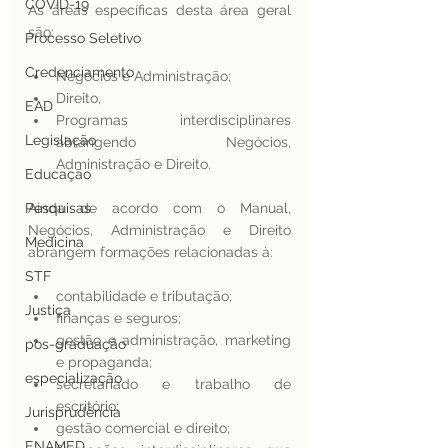
COVID-19
As áreas específicas desta área geral 
são:
Processo Seletivo
Credenciamento
Negócios e Administração;
Direito,
EAD
Programas interdisciplinares 
Legislação
abrangendo Negócios, 
Administração e Direito.
Educação
Pesquisas
Ainda de acordo com o Manual, 
Negócios, Administração e Direito 
Medicina
abrangem formações relacionadas à:
STF
contabilidade e tributação; 
Justiça
finanças e seguros; 
gestão e administração, marketing 
pos-graduação
e propaganda;
especialização
secretariado e trabalho de 
escritório; 
Jurisprudência
gestão comercial e direito; 
ENAMED