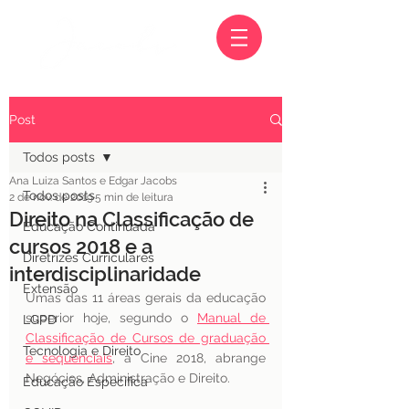
Post
Todos posts
Ana Luiza Santos e Edgar Jacobs
Todos posts
2 de nov. de 2019
5 min de leitura
Direito na Classificação de
Educação Continuada
cursos 2018 e a
Diretrizes Curriculares
interdisciplinaridade
Extensão
Umas das 11 áreas gerais da educação 
superior hoje, segundo o 
Manual de 
LGPD
Classificação de Cursos de graduação 
Tecnologia e Direito
e sequenciais
,
 a Cine 2018, abrange 
Negócios, Administração e Direito.
Educação Específica