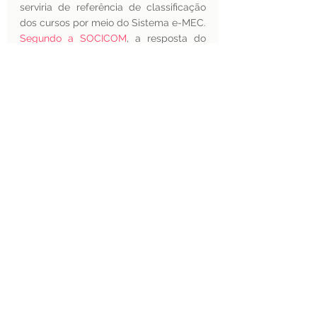
serviria de referência de classificação 
dos cursos por meio do Sistema e-MEC. 
Segundo a SOCICOM
, a resposta do 
Inep durante audiência com seus 
representantes foi a de que a 
classificação não seria adotada para 
avaliação dos cursos e se 
comprometeu a alterar o texto do 
ofício-circular, repisando que a Cine 
Brasil 2018 tem 
apenas
 finalidade 
estatística e não será usada nas 
avaliações. 
As entidades de Comunicação, ao final, 
solicitaram ao Inep que fossem 
produzidas duas versões do Relatório 
Estatístico: uma seguindo a 
Classificação Isced e outra a 
classificação utilizada pela Capes e 
pelo CNPq. Também propuseram que o 