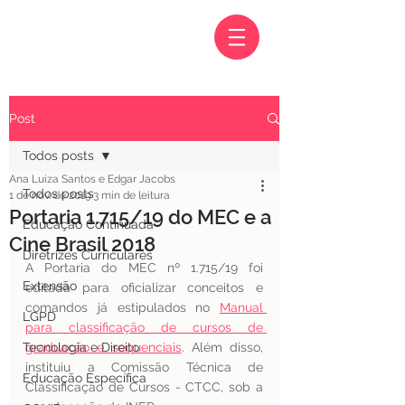
Post
Todos posts
Ana Luiza Santos e Edgar Jacobs
Todos posts
1 de nov. de 2019
3 min de leitura
Portaria 1.715/19 do MEC e a
Educação Continuada
Cine Brasil 2018
Diretrizes Curriculares
A Portaria do MEC nº 1.715/19 foi 
Extensão
editada para oficializar conceitos e 
comandos já estipulados no 
Manual 
LGPD
para classificação de cursos de 
Tecnologia e Direito
graduação e sequenciais
. Além disso, 
instituiu a Comissão Técnica de 
Educação Específica
Classificação de Cursos - CTCC, sob a 