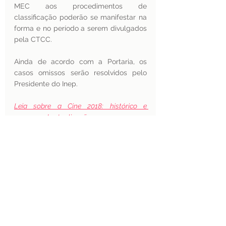
MEC aos procedimentos de 
classificação poderão se manifestar na 
forma e no período a serem divulgados 
pela CTCC.
Ainda de acordo com a Portaria, os 
casos omissos serão resolvidos pelo 
Presidente do Inep. 
Leia sobre a Cine 2018: histórico e 
processo de atualização
Leia sobre o Manual para classificação 
dos cursos de graduação e sequenciais – 
Cine Brasil 2019
Leia sobre o curso de Direito na Cine 2018 
e Direito e interdisciplinaridade
Portaria é um ato administrativo 