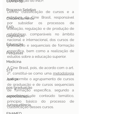
coordenação do INEP.
COVID-19
Processo Seletivo
Definiu classificação de cursos e a 
estrutura da Cine Brasil, responsável 
Credenciamento
por subsidiar os processos de 
EAD
avaliação, regulação e de produção de 
estatísticas, comparáveis no âmbito 
Legislação
nacional e internacional, dos cursos de 
Educação
graduação e sequenciais de formação 
específica, bem como a realização de 
Pesquisas
estudos sobre a educação superior.
Medicina
A Cine Brasil, pois, de acordo com o art. 
STF
2º, constitui-se como uma 
metodologia
Justiça
que permite o agrupamento de cursos 
de graduação e de cursos sequenciais 
pos-graduação
de formação específica, segundo a 
semelhança de conteúdo temático, 
especialização
princípio básico do processo de 
Jurisprudência
classificação desses cursos.
ENAMED