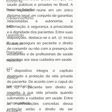
COVID-19
saúde públicos e privados no Brasil. A 
Processo Seletivo
nova legislação reúne em um único 
diploma legal um conjunto de garantias 
Credenciamento
relacionadas à autonomia, à 
EAD
informação, à segurança, à privacidade 
e à dignidade dos pacientes. Entre suas 
Legislação
disposições, destaca-se o art. 17, inciso 
III, que assegura ao paciente o direito 
Educação
de consentir ou não com a presença de 
Pesquisas
estudantes e de profissionais de saúde 
estranhos aos seus cuidados em saúde.
Medicina
STF
O dispositivo integra o capítulo 
destinado à proteção da vida privada 
Justiça
do paciente. De acordo com o caput do 
pos-graduação
art. 17, o paciente tem direito ao 
respeito à sua vida privada quando 
especialização
submetido a cuidados em saúde. Entre 
Jurisprudência
as manifestações concretas dessa 
proteção estão o direito de ser 
ENAMED