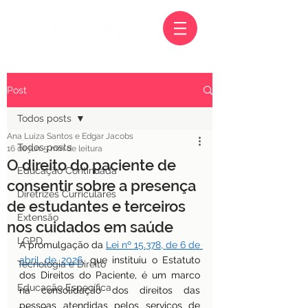
Post
Todos posts
Ana Luiza Santos e Edgar Jacobs
Todos posts
16 de jun.
5 min de leitura
O direito do paciente de
Educação Continuada
consentir sobre a presença
Diretrizes Curriculares
de estudantes e terceiros
Extensão
nos cuidados em saúde
LGPD
A promulgação da 
Lei nº 15.378, de 6 de 
abril de 2026
, que instituiu o Estatuto 
Tecnologia e Direito
dos Direitos do Paciente, é um marco 
Educação Específica
na consolidação dos direitos das 
pessoas atendidas pelos serviços de 