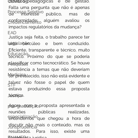
didático-pedagógicas e de gestão. 
COVID-19
Falta uma pergunta que não é apenas 
Processo Seletivo
de interesse público, mas de 
conformidade: alguém avaliou os 
Credenciamento
impactos regulatórios da mudança?
EAD
Justiça seja feita, o trabalho parece ter 
Legislação
sido hercúleo e bem conduzido. 
Eficiente, transparente e técnico, muito 
Educação
técnico. Próximo do que se poderia 
classificar como tecnocrático. Se houve 
Pesquisas
resistência a temas que não deveriam 
Medicina
ter prevalecido, isso não está evidente e 
talvez não fosse o papel de quem 
STF
estava produzindo essa proposta 
técnica.
Justiça
Agora, com a proposta apresentada e 
pos-graduação
reuniões públicas realizadas, 
especialização
entendemos que chegou a hora de 
discutir não mais o conteúdo, mas os 
Jurisprudência
resultados. Para isso, existe uma 
ENAMED
ferramenta jurídica.