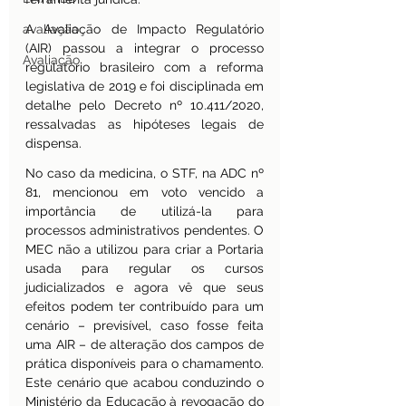
avaliação
A Avaliação de Impacto Regulatório 
(AIR) passou a integrar o processo 
Avaliação
regulatório brasileiro com a reforma 
legislativa de 2019 e foi disciplinada em 
detalhe pelo Decreto nº 10.411/2020, 
ressalvadas as hipóteses legais de 
dispensa.
No caso da medicina, o STF, na ADC nº 
81, mencionou em voto vencido a 
importância de utilizá-la para 
processos administrativos pendentes. O 
MEC não a utilizou para criar a Portaria 
usada para regular os cursos 
judicializados e agora vê que seus 
efeitos podem ter contribuído para um 
cenário – previsível, caso fosse feita 
uma AIR – de alteração dos campos de 
prática disponíveis para o chamamento. 
Este cenário que acabou conduzindo o 
Ministério da Educação à revogação do 