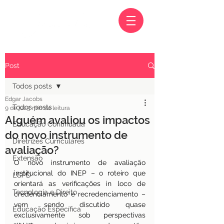
Post
Todos posts
Edgar Jacobs
Todos posts
9 de jul.
5 min de leitura
Alguém avaliou os impactos
Educação Continuada
do novo instrumento de
Diretrizes Curriculares
avaliação?
Extensão
O novo instrumento de avaliação 
institucional do INEP – o roteiro que 
LGPD
orientará as verificações in loco de 
Tecnologia e Direito
credenciamento e recredenciamento – 
vem sendo discutido quase 
Educação Específica
exclusivamente sob perspectivas 