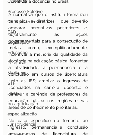
COVID-19
incentivar a docência no Brasil.
Processo Seletivo
A normativa que o instituiu formalizou 
princípios e diretrizes  que deverão 
Credenciamento
amparar normativas posteriores e, 
EAD
objetivamente, as ações 
governamentais para a consecução de 
Legislação
metas como, exemplificadamente, 
Educação
incentivar a melhoria da qualidade da 
docência na educação básica, fomentar 
Pesquisas
a atratividade, a permanência e a 
Medicina
conclusão em cursos de licenciatura 
junto às IES; ampliar o ingresso de 
STF
licenciados na carreira docente; e 
Justiça
diminuir a carência de professores da 
educação básica nas regiões e nas 
pos-graduação
áreas de conhecimento prioritárias.
especialização
No caso específico do fomento ao 
Jurisprudência
ingresso,  permanência e  conclusão 
nos cursos de licenciatura de 
ENAMED