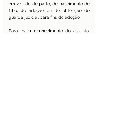
em virtude de parto, de nascimento de 
filho, de adoção ou de obtenção de 
guarda judicial para fins de adoção.
Para maior conhecimento do assunto, 
acesse nosso texto 
A extensão dos 
prazos acadêmicos em casos de 
nascimento de filhos, adoção ou guarda 
judicial.
A 
Portaria Capes nº 6, de 15 de janeiro 
de 2025
,
 referente  ao Pé-de-Meia 
Licenciaturas, entrou em vigor na data 
de sua publicação.
Leia também
Depois do Mais Médicos, governo lança 
o Mais Professores
O risco de apagão de professores na 