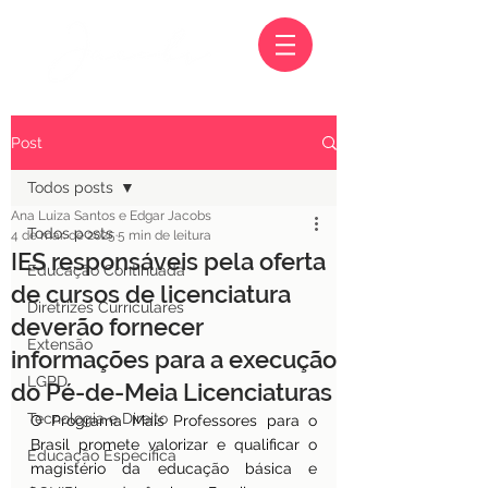
Post
Todos posts
Ana Luiza Santos e Edgar Jacobs
Todos posts
4 de mar. de 2025
5 min de leitura
IES responsáveis pela oferta
Educação Continuada
de cursos de licenciatura
Diretrizes Curriculares
deverão fornecer
Extensão
informações para a execução
LGPD
do Pé-de-Meia Licenciaturas
Tecnologia e Direito
O Programa Mais Professores para o 
Brasil promete valorizar e qualificar o 
Educação Específica
magistério da educação básica e 